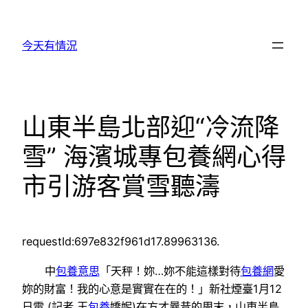
跳
至
今天有情況
主
要
內
容
山東半島北部迎“冷流降
雪” 海濱城專包養網心得
市引游客賞雪聽濤
requestId:697e832f961d17.89963136.
中
包養意思
「天秤！妳…妳不能這樣對待
包養網
愛
妳的財富！我的心意是實實在在的！」新社煙臺1月12
日電 (記者 王
包養
嬌妮)在方才曩昔的周末，山東半島