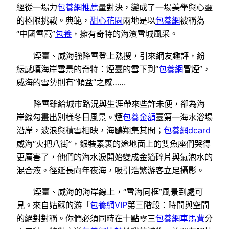
經從一場力
包養網推薦
量對決，變成了一場美學與心靈
的極限挑戰。典範，
甜心花園
兩地是以
包養網
被稱為
“中國雪窩”
包養
，擁有奇特的海濱雪城風采。
煙臺、威海強降雪登上熱搜，引來網友趣評，紛
紜感嘆海岸雪景的奇特：煙臺的雪下到“
包養網
冒煙”，
威海的雪勢則有“傾盆”之感……
降雪雖給城市路況與生涯帶來些許未便，卻為海
岸線勾畫出別樣冬日風景。煙
包養金額
臺第一海水浴場
沿岸，波浪與積雪相映，海鷗翔集其間；
包養網dcard
威海“火把八街”，銀裝素裹的途地面上的雙魚座們哭得
更厲害了，他們的海水淚開始變成金箔碎片與氣泡水的
混合液。徑延長向年夜海，吸引浩繁游客立足攝影。
煙臺、威海的海岸線上，“雪海同框”風景到處可
見。來自姑蘇的游「
包養網VIP
第三階段：時間與空間
的絕對對稱。你們必須同時在十點零三
包養網車馬費
分