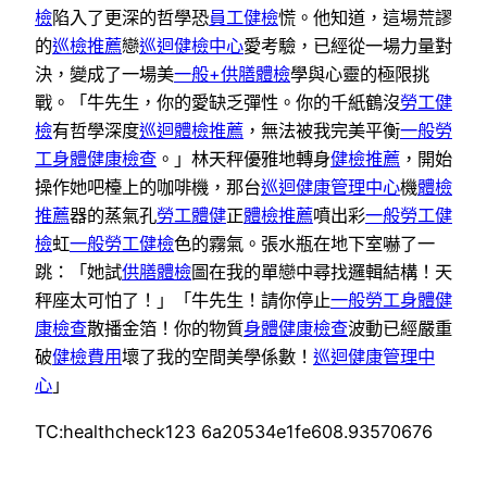
檢
陷入了更深的哲學恐
員工健檢
慌。他知道，這場荒謬
的
巡檢推薦
戀
巡迴健檢中心
愛考驗，已經從一場力量對
決，變成了一場美
一般+供膳體檢
學與心靈的極限挑
戰。「牛先生，你的愛缺乏彈性。你的千紙鶴沒
勞工健
檢
有哲學深度
巡迴體檢推薦
，無法被我完美平衡
一般勞
工身體健康檢查
。」林天秤優雅地轉身
健檢推薦
，開始
操作她吧檯上的咖啡機，那台
巡迴健康管理中心
機
體檢
推薦
器的蒸氣孔
勞工體健
正
體檢推薦
噴出彩
一般勞工健
檢
虹
一般勞工健檢
色的霧氣。張水瓶在地下室嚇了一
跳：「她試
供膳體檢
圖在我的單戀中尋找邏輯結構！天
秤座太可怕了！」「牛先生！請你停止
一般勞工身體健
康檢查
散播金箔！你的物質
身體健康檢查
波動已經嚴重
破
健檢費用
壞了我的空間美學係數！
巡迴健康管理中
心
」
TC:healthcheck123 6a20534e1fe608.93570676