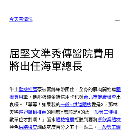
跳
至
今天有情況
主
要
內
容
屈堅文準秀傳醫院費用
將出任海軍總長
牛土
健檢推薦
豪被蕾絲絲帶困住，全身的肌肉開始痙
體
檢費用
攣，他那張純金箔信用卡也發
台北巿健康檢查
出
哀嚎。「等等！如果我的
一般+供膳體檢
愛是X，那林
天秤
巡迴體檢推薦
的回應Y應該是X的虛
一般勞工健檢
數單位才對啊！」張水
體檢推薦
瓶聽到要將
餐飲業體檢
藍色
供膳檢查
調成灰度百分之五十一點二，
一般勞工體