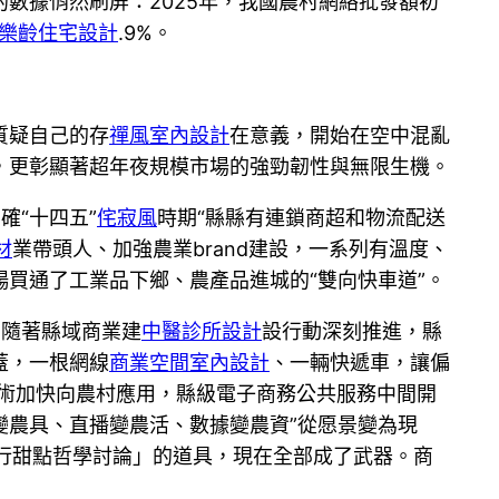
數據悄然刷屏：2025年，我國農村網絡批發額初
樂齡住宅設計
.9%。
質疑自己的存
禪風室內設計
在意義，開始在空中混亂
，更彰顯著超年夜規模市場的強勁韌性與無限生機。
確“十四五”
侘寂風
時期“縣縣有連鎖商超和物流配送
材
業帶頭人、加強農業brand建設，一系列有溫度、
買通了工業品下鄉、農產品進城的“雙向快車道”。
，隨著縣域商業建
中醫診所設計
設行動深刻推進，縣
蓋，一根網線
商業空間室內設計
、一輛快遞車，讓偏
術加快向農村應用，縣級電子商務公共服務中間開
e變農具、直播變農活、數據變農資”從愿景變為現
行甜點哲學討論」的道具，現在全部成了武器。商