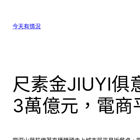
跳
至
主
今天有情況
要
內
容
尺素金JIUY
3萬億元，電商