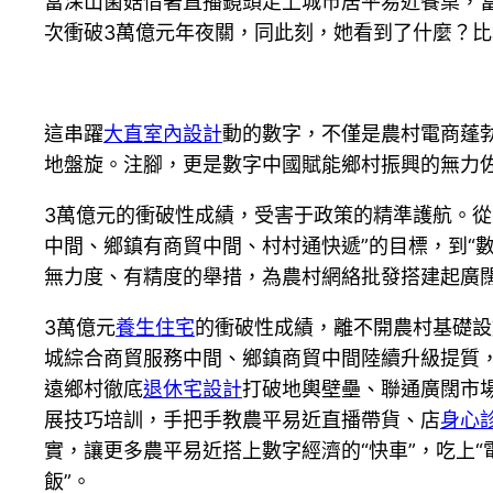
當深山菌菇借著直播鏡頭走上城市居平易近餐桌，當
次衝破3萬億元年夜關，同此刻，她看到了什麼？比增長
這串躍
大直室內設計
動的數字，不僅是農村電商蓬
地盤旋。注腳，更是數字中國賦能鄉村振興的無力
3萬億元的衝破性成績，受害于政策的精準護航。從
中間、鄉鎮有商貿中間、村村通快遞”的目標，到“
無力度、有精度的舉措，為農村網絡批發搭建起廣闊
3萬億元
養生住宅
的衝破性成績，離不開農村基礎設
城綜合商貿服務中間、鄉鎮商貿中間陸續升級提質
遠鄉村徹底
退休宅設計
打破地輿壁壘、聯通廣闊市
展技巧培訓，手把手教農平易近直播帶貨、店
身心
實，讓更多農平易近搭上數字經濟的“快車”，吃上
飯”。