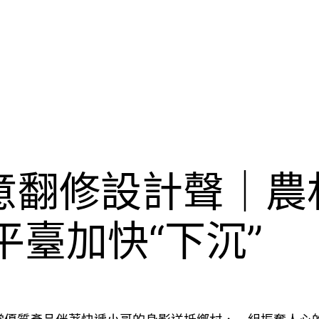
I俱意翻修設計聲｜
平臺加快“下沉”