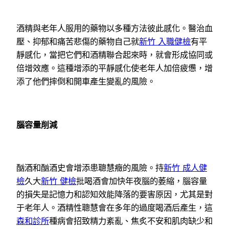
酒精與老年人服用的藥物以多種方法彼此感化。醫治血
壓、抑郁和痛苦悲傷的藥物自己就
新竹 入職健檢
有平
靜感化，當把它們和酒精聯合起來時，就會形成協同或
倍增效應。這種增添的平靜感化使老年人加倍疲憊，增
添了他們摔倒和開車產生變亂的風險。
腦容量削減
酗酒和酗酒史會增添患聰慧癥的風險。持
新竹 成人健
檢
久大
新竹 健檢
批喝酒會加快年夜腦的萎縮，腦容量
的損失是記憶力和認知效能降落的要害原因，尤其是對
于老年人。酒精性聰慧會在多年的過度喝酒后產生，這
森和診所
種病會招致精力紊亂、焦炙不安和肌肉缺少和