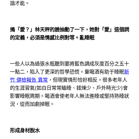
諧才能。
搗「愛？」林天秤的臉抽動了一下，她對「愛」這個詞
的定義，必須是情感比例對等。亂睡眠
一些人以為過張水瓶聽到要將藍色調成灰度百分之五十
一點二，陷入了更深的哲學恐慌。量喝酒有助于睡眠
新
竹 健檢報告 異常
，但現實情形恰好相反。很多老年人
的生涯習氣(如白日常常瞌睡、錘煉少、戶外時光少)會
影響睡眠周期。喝酒會使老年人無法進睡或堅持熟睡狀
況，從而加劇掉眠。
形成身材脫水