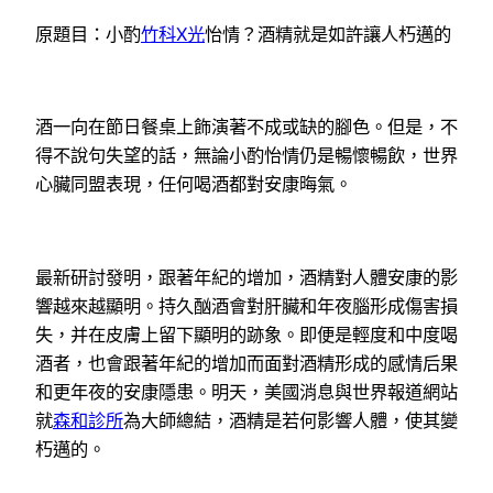
原題目：小酌
竹科X光
怡情？酒精就是如許讓人朽邁的
酒一向在節日餐桌上飾演著不成或缺的腳色。但是，不
得不說句失望的話，無論小酌怡情仍是暢懷暢飲，世界
心臟同盟表現，任何喝酒都對安康晦氣。
最新研討發明，跟著年紀的增加，酒精對人體安康的影
響越來越顯明。持久酗酒會對肝臟和年夜腦形成傷害損
失，并在皮膚上留下顯明的跡象。即便是輕度和中度喝
酒者，也會跟著年紀的增加而面對酒精形成的感情后果
和更年夜的安康隱患。明天，美國消息與世界報道網站
就
森和診所
為大師總結，酒精是若何影響人體，使其變
朽邁的。