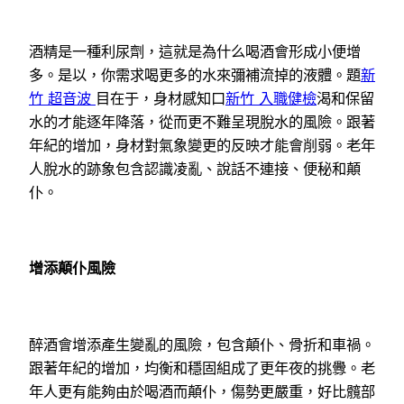
酒精是一種利尿劑，這就是為什么喝酒會形成小便增
多。是以，你需求喝更多的水來彌補流掉的液體。題
新
竹 超音波
目在于，身材感知口
新竹 入職健檢
渴和保留
水的才能逐年降落，從而更不難呈現脫水的風險。跟著
年紀的增加，身材對氣象變更的反映才能會削弱。老年
人脫水的跡象包含認識凌亂、說話不連接、便秘和顛
仆。
增添顛仆風險
醉酒會增添產生變亂的風險，包含顛仆、骨折和車禍。
跟著年紀的增加，均衡和穩固組成了更年夜的挑釁。老
年人更有能夠由於喝酒而顛仆，傷勢更嚴重，好比髖部