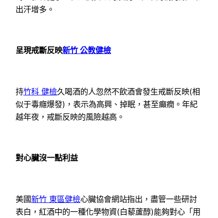
出汗增多。
呈現戒斷反映
新竹 公教健檢
持
竹科 健檢
久喝酒的人忽然不飲酒會發生戒斷反映(相
似于毒癮爆發)，表示為高興、掉眠，甚至癲癇。年紀
越年夜，戒斷反映的風險越高。
對心臟沒一點利益
美國
新竹 東區健檢
心臟協會網站指出，盡管一些研討
表白，紅酒中的一種化學物資(白藜蘆醇)能夠對心「用