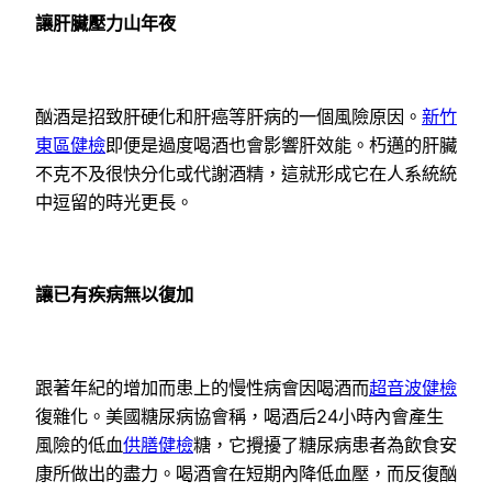
讓肝臟壓力山年夜
酗酒是招致肝硬化和肝癌等肝病的一個風險原因。
新竹
東區健檢
即便是過度喝酒也會影響肝效能。朽邁的肝臟
不克不及很快分化或代謝酒精，這就形成它在人系統統
中逗留的時光更長。
讓已有疾病無以復加
跟著年紀的增加而患上的慢性病會因喝酒而
超音波健檢
復雜化。美國糖尿病協會稱，喝酒后24小時內會產生
風險的低血
供膳健檢
糖，它攪擾了糖尿病患者為飲食安
康所做出的盡力。喝酒會在短期內降低血壓，而反復酗