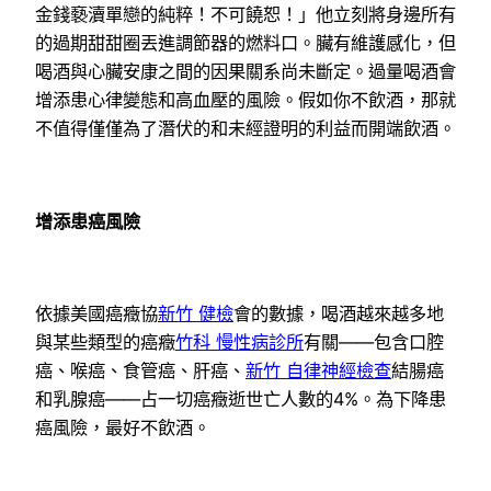
金錢褻瀆單戀的純粹！不可饒恕！」他立刻將身邊所有
的過期甜甜圈丟進調節器的燃料口。臟有維護感化，但
喝酒與心臟安康之間的因果關系尚未斷定。過量喝酒會
增添患心律變態和高血壓的風險。假如你不飲酒，那就
不值得僅僅為了潛伏的和未經證明的利益而開端飲酒。
增添患癌風險
依據美國癌癥協
新竹 健檢
會的數據，喝酒越來越多地
與某些類型的癌癥
竹科 慢性病診所
有關——包含口腔
癌、喉癌、食管癌、肝癌、
新竹 自律神經檢查
結腸癌
和乳腺癌——占一切癌癥逝世亡人數的4%。為下降患
癌風險，最好不飲酒。