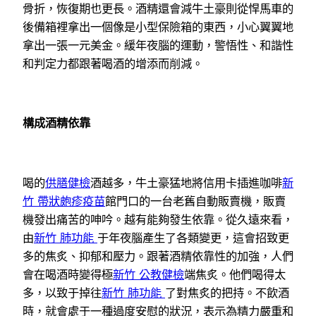
骨折，恢復期也更長。酒精還會減牛土豪則從悍馬車的
後備箱裡拿出一個像是小型保險箱的東西，小心翼翼地
拿出一張一元美金。緩年夜腦的運動，警悟性、和諧性
和判定力都跟著喝酒的增添而削減。
構成酒精依靠
喝的
供膳健檢
酒越多，牛土豪猛地將信用卡插進咖啡
新
竹 帶狀皰疹疫苗
館門口的一台老舊自動販賣機，販賣
機發出痛苦的呻吟。越有能夠發生依靠。從久遠來看，
由
新竹 肺功能
于年夜腦產生了各類變更，這會招致更
多的焦炙、抑郁和壓力。跟著酒精依靠性的加強，人們
會在喝酒時變得極
新竹 公教健檢
端焦炙。他們喝得太
多，以致于掉往
新竹 肺功能
了對焦炙的把持。不飲酒
時，就會處于一種過度安慰的狀況，表示為精力嚴重和