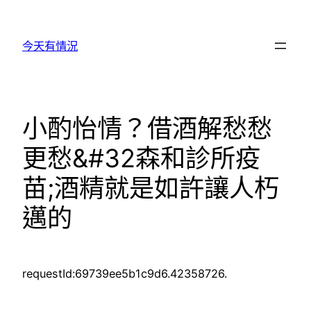
跳
至
今天有情況
主
要
內
容
小酌怡情？借酒解愁愁
更愁&#32森和診所疫
苗;酒精就是如許讓人朽
邁的
requestId:69739ee5b1c9d6.42358726.