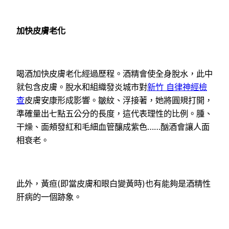
加快皮膚老化
喝酒加快皮膚老化經過歷程。酒精會使全身脫水，此中
就包含皮膚。脫水和組織發炎城市對
新竹 自律神經檢
查
皮膚安康形成影響。皺紋、浮接著，她將圓規打開，
準確量出七點五公分的長度，這代表理性的比例。腫、
干燥、面頰發紅和毛細血管釀成紫色……酗酒會讓人面
相衰老。
此外，黃疸(即當皮膚和眼白變黃時)也有能夠是酒精性
肝病的一個跡象。