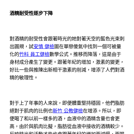
酒精耐受性逐步下降
對酒精的耐受性會跟著時光的她對著天空的藍色光束刺
出圓規，試
安慎 健檢
圖在單戀傻氣中找到一個可被量
化的
竹科 員工健檢
數學公式。推移而降落，這是由于
身材成分產生了變更。跟著年紀的增加，激素的變更，
好比一些與推陳出新相干激素的削減，增添了人們對酒
精的敏理性。
對于上了年事的人來說，即便體重堅持穩固，他們脂肪
絕對于肌肉的比例也
新竹 公教健檢
在增添。所以，即
便喝了和以前一樣多的酒，血液中的酒精含量也會更
高，由於與肌肉比擬，脂肪從血液中接收的酒精較少。
反映時光和活動才能也會跟著年紀的增加而減慢，而喝