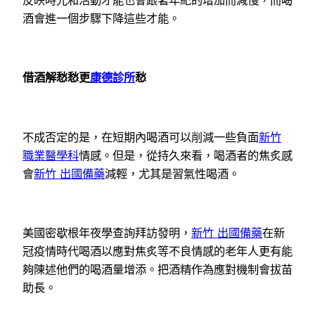
酒會進一個步驟下降這些才能。
借酒解愁愁更
康德診所
愁
不成否定的是，在短期內喝酒可以削減一些負面
新竹
職業醫學科
情感。但是，從持久來看，喝酒者的焦炙感
會
新竹 出國備藥
減輕，尤其是習氣性喝酒。
美國密歇根年夜學查詢拜訪發明，
新竹 出國備藥
在新
冠疫情時代喝酒以應對焦炙等不良情感的老年人更有能
夠陳述他們的喝酒量增添。把酒精作為應對機制會拔苗
助長。