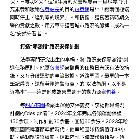
次、三等功2次。這位年青的交警領導員一直以專門研
究素養和暖她
包養站長
的目的
包養網
是**「讓兩個極端
同時停止，達到零的境界」。和情懷，譜寫著新時期交
警的貢獻之歌，用芳華守護著城市路況的脈搏，成為一
名“安然守看者”。
打造“零容錯”路況安保計劃
法學專門研究出生的李楊，將“路況安保零容錯”刻
進任務原則。他隨
包養網
身攜帶的任務日志既有法條摘
錄，又有分歧運動的車流數據、道路草圖。最早的一本
筆記扉頁，還留著剛進警時寫下的“以法為綱，以平易
近為本”——這是他成為營業骨干的動力源泉
包養
。
每
甜心花園
逢嚴重運動安保義務，李楊都是路況
計劃的“design者”。2024年全年完成各類運動保證
150余項，制作計劃30余冊、圖紙60余張。2023年哈
爾濱國際啤酒節準備時代，他率領團隊持續值守48小
時，繪制路況流線圖，精準預判17個潛伏擁堵點，終