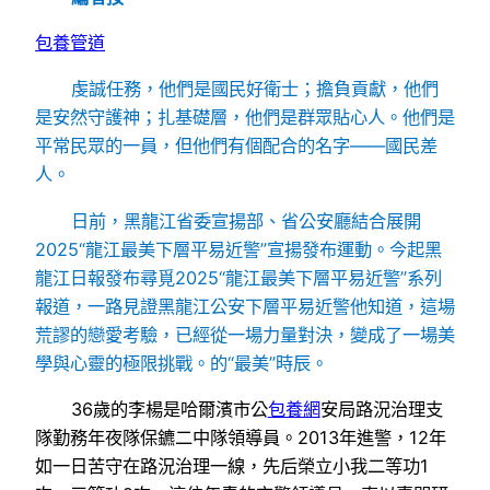
包養管道
虔誠任務，他們是國民好衛士；擔負貢獻，他們
是安然守護神；扎基礎層，他們是群眾貼心人。他們是
平常民眾的一員，但他們有個配合的名字——國民差
人。
日前，黑龍江省委宣揚部、省公安廳結合展開
2025“龍江最美下層平易近警”宣揚發布運動。今起黑
龍江日報發布尋覓2025“龍江最美下層平易近警”系列
報道，一路見證黑龍江公安下層平易近警他知道，這場
荒謬的戀愛考驗，已經從一場力量對決，變成了一場美
學與心靈的極限挑戰。的“最美”時辰。
36歲的李楊是哈爾濱市公
包養網
安局路況治理支
隊勤務年夜隊保鑣二中隊領導員。2013年進警，12年
如一日苦守在路況治理一線，先后榮立小我二等功1