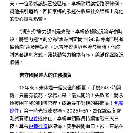
天，一位歌迷誤進管控區域，李楊耐煩講授路況律例，
幫他指引道路。回抵家鄉的歌迷在收集社交媒體上為他
的愛心舉動點贊。
“潮汐式”警力調劑是亮點。李楊依據路況流岑嶺時
段，將警力迷信劃分為“焦點固定崗”“核心勸導崗”“現場
備勤崗”并及時調劑。冰雪年夜世界客流岑嶺時，他依
附這套調劑方式，讓執勤警力輪換有序，美滿保證路況
順暢。
苦守國民差人的任務擔負
12年來，未休過一個完全的假期，手機24小時開
機，只需有義務，李楊老是「儀式開始！失敗者，將永
遠被困在我的咖啡館裡，成為最不對稱的裝飾品！
包養
條件
」第一時光抵達現場。2025年頭，為保證亞冬會
測試賽順
包養
遂停止，李楊率領隊員持續奮戰三天三
夜。耳朵
包養行情
被凍傷，雙手裂開血口，卻一直站在