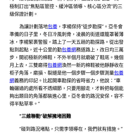
極制訂出“焦點區管控、緩沖區領導、核心區分流”的三
級保證計劃。
為讓計劃落地
包養
，李楊保持“徒步勘探”。亞冬會
準備的日子里，冬日冷風刺骨，凌晨的街道還籠罩著薄
冰，李楊緊裹警服，踏上了一天五趟的勘探路。從出發
點到起點，近十公里的勤
包養網
務道路上，改日均三萬
步，開初極新的棉鞋，不外半個月就磨破了鞋底。幾個
月上去，三雙磨得
包養網
渙然一新的棉鞋被他靜靜收在
柜子角落，磨損、裂縫是他一個步驟一個步驟測量
包養
網
義務的印記。比起開車勘探的省時省力，他說：“車
輪碾過的處所看不透細節，只要用腳走，才幹把每個能
夠出題目的角落都裝進心里，亞冬會的路況安保，容不
得半點草率。”
“三維聯動”破解擁堵困難
“碰到路況堵點，只需李領導在，我們就有措施。”