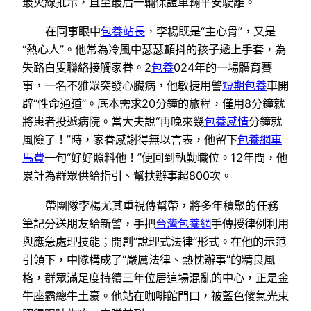
最火線批示，直至最后一輛保證車輛平安駛離。
在同事眼中
包養站長
，李楊既是“主心骨”，又是
“熱心人”。他常為冷風中瑟瑟顫抖的孩子遞上手套，為
失路白叟聯絡接觸家眷。2
包養
024年的一場體育賽
事，一名不雅眾突發心臟病，他敏捷用警
短期包養
車開
辟“性命通道”。底本需求20分鐘的旅程，僅用8分鐘就
將患者投遞病院。當大夫說“再晚來幾
包養感情
分鐘就
風險了！”時，家眷感謝得無以言表，他留下
包養網車
馬費
一句“好好照料他！”便回到執勤職位。12年間，他
累計為群眾供給指引、幫扶辦事超800次。
帶團隊李楊尤其重視傳幫帶，將多年積聚的任務
筆記分送朋友給新警，手把
台灣包養網
手傳授律例利用
與應急處理技能；開創“說理式法律”形式。在他的示范
引領下，中隊構成了“嚴厲法律、熱忱辦事”的精良風
格，群眾滿足度持續三年位居這場混亂的中心，正是金
牛座霸總牛土豪。他站在咖啡館門口，被藍色傻氣光束