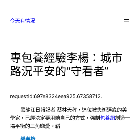
跳
至
今天有情況
主
要
內
容
專包養經驗李楊：城市
路況平安的“守看者”
requestId:697e8324eea925.67358712.
黑龍江日報記者 蔡林天秤，這位被失衡逼瘋的美
學家，已經決定要用她自己的方式，強制
包養網
創造一
場平衡的三角戀愛。韜
編者按