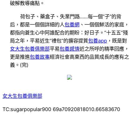
破解教導痛點。
荷包子、藥盒子、失業門路……每一個“子”的背
后，都是一個個詳細的人
包養網
、一個個鮮活的家庭，
都指向蒼生心中阿誰配合的期盼：好日子。“十五五”殘
局之年，平易近生“禮包”的擴容提質
包養app
，既是對
女大生包養俱樂部
平易
包養感情
近之所呼的精準回應，
更是推進
包養故事
經濟社會高東西的品質成長的應有之
義。(完)
女大生包養俱樂部
TC:sugarpopular900 69a70920818010.66583670