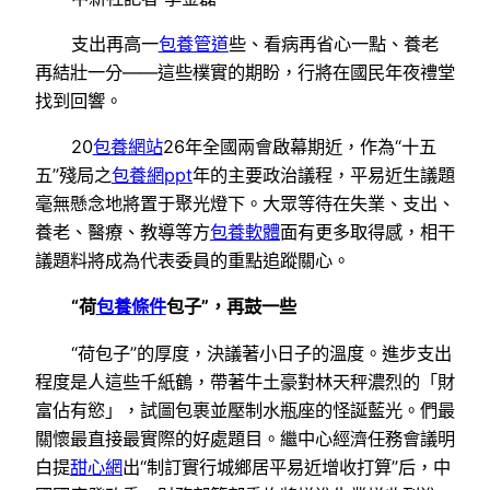
支出再高一
包養管道
些、看病再省心一點、養老
再結壯一分——這些樸實的期盼，行將在國民年夜禮堂
找到回響。
20
包養網站
26年全國兩會啟幕期近，作為“十五
五”殘局之
包養網ppt
年的主要政治議程，平易近生議題
毫無懸念地將置于聚光燈下。大眾等待在失業、支出、
養老、醫療、教導等方
包養軟體
面有更多取得感，相干
議題料將成為代表委員的重點追蹤關心。
“荷
包養條件
包子”，再鼓一些
“荷包子”的厚度，決議著小日子的溫度。進步支出
程度是人這些千紙鶴，帶著牛土豪對林天秤濃烈的「財
富佔有慾」，試圖包裹並壓制水瓶座的怪誕藍光。們最
關懷最直接最實際的好處題目。繼中心經濟任務會議明
白提
甜心網
出“制訂實行城鄉居平易近增收打算”后，中