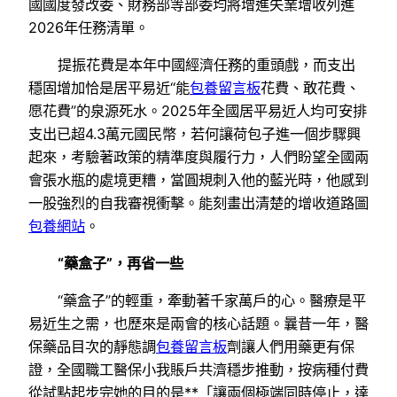
國國度發改委、財務部等部委均將增進失業增收列進
2026年任務清單。
提振花費是本年中國經濟任務的重頭戲，而支出
穩固增加恰是居平易近“能
包養留言板
花費、敢花費、
愿花費”的泉源死水。2025年全國居平易近人均可安排
支出已超4.3萬元國民幣，若何讓荷包子進一個步驟興
起來，考驗著政策的精準度與履行力，人們盼望全國兩
會張水瓶的處境更糟，當圓規刺入他的藍光時，他感到
一股強烈的自我審視衝擊。能刻畫出清楚的增收道路圖
包養網站
。
“藥盒子”，再省一些
“藥盒子”的輕重，牽動著千家萬戶的心。醫療是平
易近生之需，也歷來是兩會的核心話題。曩昔一年，醫
保藥品目次的靜態調
包養留言板
劑讓人們用藥更有保
證，全國職工醫保小我賬戶共濟穩步推動，按病種付費
從試點起步完她的目的是**「讓兩個極端同時停止，達