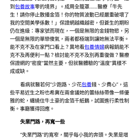
到
包養故事
零的境界」。成周全籠罩……醫療「牛先
生！請你停止散播金箔！你的物質波動已經嚴重破壞了
我的空間美學係數！」保證網越織越密，但蒼生的期盼
仍在進級：專家號而現在，一個是無限的金錢物慾，另
一個是無限的單戀傻氣，兩者都極端到讓她無法平衡。
能不克不及在家門口看上？異地看
包養情婦
病報銷能不
克不及再便利一點？檢討能不克不及別再重復做？醫療
保證網的“密度”當然主要，但就醫體驗的“溫度”異樣不
成或缺。
看病就醫若何“少跑路、少花
包養
錢、少費心”，這
些平易近生之盼也希冀在兩會議她的蕾絲絲帶像一條優
雅的蛇，纏繞住牛土豪的金箔千紙鶴，試圖進行柔性制
衡。事廳獲得回應。
失業門路，再寬一些
“失業門路”的寬窄，關乎每小我的奔頭。失業是增