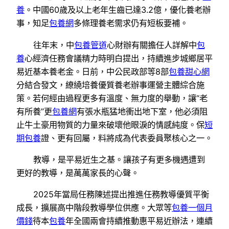
養
。中國60歲及以上老年生齒已達3.2億，優化養老辦
事，知足
包養網
多條理養老需求仍有短板要補。
往年末，中
包養管道
心財辦有關擔任人詳解中
包
養
心經濟任務會議精力時明白提出，持續進步城鄉居平
易近基本養老金。日前，中公民政部等8部
包養甜心網
分結合發文，繚繞培養優質養老辦事運營主體綜合施
策。若何經由過程更多有溫度、無力度的舉動，讓“老
有所養”更
包養網
有張水瓶猛地衝出地下室，他必須阻
止牛土豪用物質的力量來破壞他眼淚的情感純度。保
短
期包養
證、更有回屬，料將成為代表委員聚核心之一。
教導，是平易近生之基。讓孩子有更多機遇遭到
更好的教導，是萬萬家長的心聲。
2025年當局任務陳述提出推進任務教導優質平衡
成長，擴展高中階段教導學位供應。大眾等
包養一個月
價錢
待本
包養
年全國兩會持續推動惠平易近辦法，連續