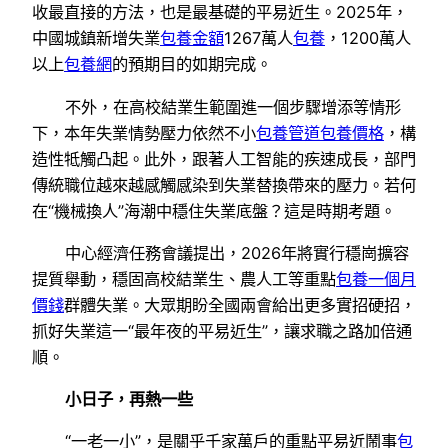
收最直接的方法，也是最基礎的平易近生。2025年，
中國城鎮新增失業
包養金額
1267萬人
包養
，1200萬人
以上
包養網
的預期目的如期完成。
不外，在高校結業生範圍進一個步驟增添等情形
下，本年失業情勢壓力依然不小
包養管道
包養價格
，構
造性牴觸凸起。此外，跟著人工智能的疾速成長，部門
傳統職位越來越感觸感染到失業替換帶來的壓力。若何
在“機械換人”海潮中穩住失業底盤？這是時期考題。
中心經濟任務會議提出，2026年將實行穩崗擴容
提質舉動，穩固高校結業生、農人工等重點
包養一個月
價錢
群體失業。大眾期盼全國兩會給出更多實招硬招，
抓好失業這一“最年夜的平易近生”，讓求職之路加倍通
順。
小日子，再熱一些
“一老一小”，是關乎千家萬戶的重點平易近鬧事
包