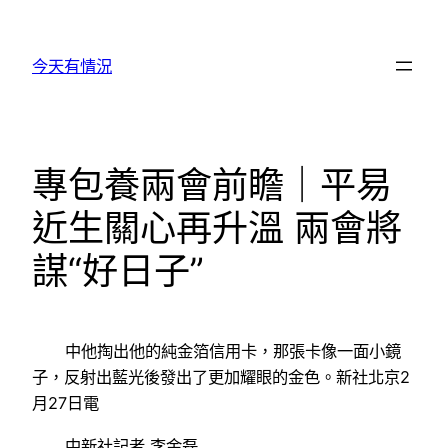
跳
至
今天有情況
主
要
內
容
專包養兩會前瞻｜平易
近生關心再升溫 兩會將
謀“好日子”
中他掏出他的純金箔信用卡，那張卡像一面小鏡
子，反射出藍光後發出了更加耀眼的金色。新社北京2
月27日電
中新社記者 李金磊