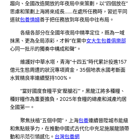
趨向、全國改造開放的年夜局中來策劃，以“四個放在”
思慮和策劃上海將來成長……在處所任務時，習近平同
道就
包養情婦
善于把任務放到年夜局中往布局。
各級各部分在全國年夜局中精準定位，既為一域
抹黑、更為全局添彩，才幹“在黨中
女大生包養俱樂部
心同一批示的獨奏中構成和聲”。
維護好中華水塔，青海“十四五”時代累計投進157
億元生態周遭的狀況專項資金，35個地表水國考斷面
水質精良率連續堅持100%。
“當好國度食糧平安‘壓艙石’”，黑龍江將多種糧、
種好糧作為重要擔負，2025年食糧的總產和減產均居
全國第一。
聚焦扶植“五個中間”，上海
包養
連續晉陞城市能級
和焦點競爭力，在推動中國式古代化中充足施展龍頭帶
動和示范引領感化。
台灣包養網