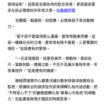
相得益彰”，這既是全國各地的配合答卷，更是雄安要
走在前必需做好的年夜文章。
包養網評價
克難關、戰風險、迎挑釁，必需煥發汗青自動精
力。
“當干部不要當得那么瀟灑，要常常臨事而懼，這
是一種擔任任的立場，要常常有睡不著覺、三更驚醒的
情形。”這是應有的警悟。
“一旦呈現風險，就要見事早、舉動快，靠前批
示，當斷則斷、應機立斷，不克不及讓大事拖年夜、年
夜事拖炸。”這是應有的機變。
繚繞貫徹黨中心嚴重決議計劃安排做深做實政治
監視，使講政治的請求從內部束縛轉化為內涵自動，把
“不時安心不下”的義務感轉化為“事事心中有底”的舉動
力，定能書寫無愧于國民的時期答卷。