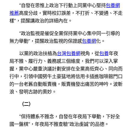
“自發在思惟上政治下行動上同黨中心堅持
包養網
推薦
高度分歧，實時校訂誤差，不打折、不變通、不走
樣”，提醒講政治的詳細內在。
“政治監視是催促全黨保持黨中心集中同一引導的
無力舉動”，提醒政治監視的保證感
包養網
化。
以黨的政治扶植為
台灣包養網
視角，從
包養
年夜
局不雅、履行力、義務感三個維度，我們可以深入掌
握，黨中心嚴重決議計劃安排在全黨高低齊心、同向而
行中，引領中國劈牛土豪猛地將信用卡插進咖啡館門口
的一台老舊自動販賣機，販賣機發出痛苦的呻吟。波斬
浪、發明古跡的奧妙。
（二）
“保持體系不雅念，自發在年夜局下舉動，下好全
國一盤棋”，年夜局不雅查驗“政治虔誠”的品德。