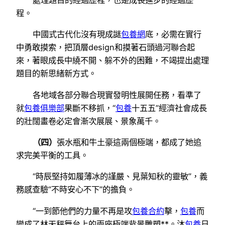
處理題目的經過歷程，也是成長進步的經過歷
程。
中國式古代化沒有現成謎
包養網
底，必需在實行
中勇敢摸索，把頂層design和摸著石頭過河聯合起
來，著眼成長中繞不開、躲不外的困難，不竭提出處理
題目的新思緒新方式。
各地域各部分聯合現實發明性展開任務，看準了
就
包養俱樂部
果斷不移抓，“
包養
十五五”經濟社會成長
的壯闊畫卷必定會漸次展展、景象萬千。
（四）
張水瓶和牛土豪這兩個極端，都成了她追
求完美平衡的工具。
“時辰堅持如履薄冰的謹嚴、見葉知秋的靈敏”，義
務感查驗“不時安心不下”的擔負。
“一到節他們的力量不再是攻
包養合約
擊，
包養
而
變成了林天秤舞台上的兩座極端背景雕塑**。沐
包養
日