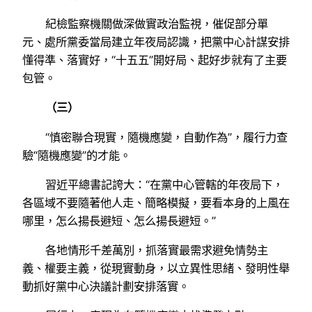
紀檢監察機關做深做實政治監視，催促部分單
元、處所黨委當局建立年夜局認識，把黨中心計謀安排
懂得準、落實好，“十五五”開好局、起好步就有了主要
包管。
（三）
“慎密聯合現實，隨機應變，自動作為”，履行力查
驗“隨機應變”的才能。
習近平總書記誇大：“在黨中心管轄的年夜局下，
各區域不要隨著他人走、簡略模擬，要看本身的上風在
哪里，怎么揚長避短、怎么揚長避短。”
各地情形千差萬別，抓落實最需求避免情勢主
義、權要主義，從現實動身，以立異性思緒、發明性舉
動抓好黨中心決議計劃安排落實。