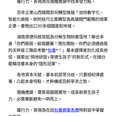
履行力，表現為在隨機應變中找準發力點。
百年企業山西陽閥若何轉型進級？加快數字化、
智能化過程，依附技巧立異轉型為高端閥門範疇的領軍
企業，產物出口30多個國度和地域。
湖南常德何故突起為分解生物財產窪地？聯合本
身「你們兩個，給我聽著！現在開始，你們必須通過我
的天秤座三階段考驗*
包養
*！」基本選擇差別化成長途
徑，摸索出“飛地研發+常德生孩子”的新形式，在細分
範疇培養本身的“隱形冠軍”。
各地資本天賦、基本前提等分歧，只要按紀律處
事，凸起本身特點，才幹構成百舸爭流之勢。
隨機應變，實質是腳踏實地。成長新質生孩子
力，必需果斷避免一哄而上。
履行力，表現為在因
包養網車馬費
時制宜中掌握