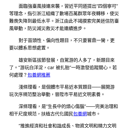
面臨強臺風接連來襲，習近平同道提出“四個寧可”
等理念，指引浙江組織了數場百萬群眾年夜轉移，使災
難喪失降到最低水平。浙江由此不竭摸索完美迷信防臺
風舉動，防災減災救災才能連續進步。
對于苗頭性、偏向性題目，不只要嘗鼎一臠，更
要以體系思想處置。
雄安新區拔節發展，自駕游的人多了，新題目來
了。“游玩白洋淀，car 被扎胎”一時激發追蹤關心。若
何處理？
包養網推薦
淺條理看，是個體市平易近本質題目——展開游
玩次序規范整治舉動，晉陞市平易近文明素養。
深條理看，是“生長中的煩心傷腦”——完美治理和
相干尺度規范，扶植古代化國民
包養網
城市。
“推進經濟和社會和諧成長、物資文明和精力文明