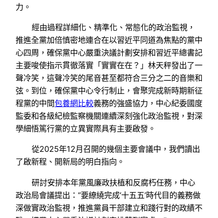
力。
經由過程詳細化、精準化、常態化的政治監視，
推進全黨加倍慎密地連合在以習近平同道為焦點的黨中
心四周，確保黨中心嚴重決議計劃安排和習近平總書記
主要唆使指示貫徹落實「實實在在？」林天秤發出了一
聲冷笑，這聲冷笑的尾音甚至都符合三分之二的音樂和
弦。到位，確保黨中心令行制止，會聚完成新時期新征
程黨的中間
包養網比較
義務的強盛協力，中心紀委國度
監委和各級紀檢監察機關連續深刻強化政治監視，對深
學細悟篤行黨的立異實際具有主要啟發。
從2025年12月召開的幾個主要會議中，我們讀出
了啟新程、開新局的明白指向。
研討安排本年黨風廉政扶植和反腐朽任務，中心
政治局會議提出：“要繚繞完成‘十五五’時代目的義務做
深做實政治監視，推進黨員干部建立和踐行對的政績不