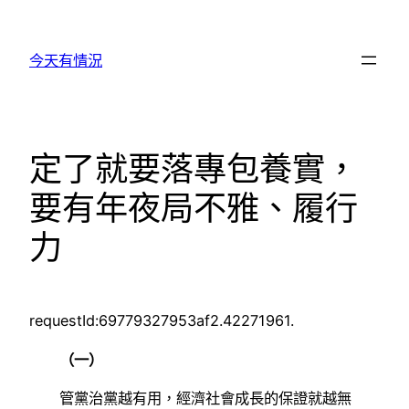
跳
至
今天有情況
主
要
內
容
定了就要落專包養實，
要有年夜局不雅、履行
力
requestId:69779327953af2.42271961.
（一）
管黨治黨越有用，經濟社會成長的保證就越無