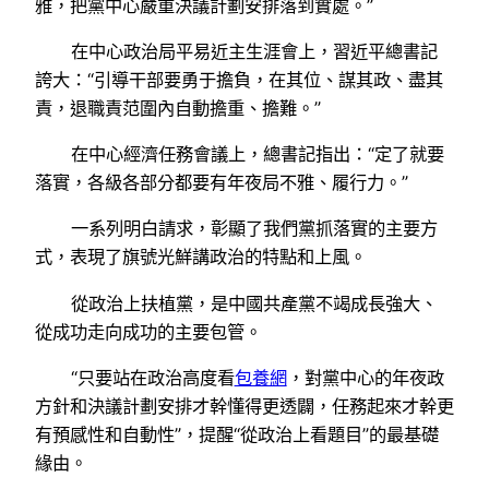
雅，把黨中心嚴重決議計劃安排落到實處。”
在中心政治局平易近主生涯會上，習近平總書記
誇大：“引導干部要勇于擔負，在其位、謀其政、盡其
責，退職責范圍內自動擔重、擔難。”
在中心經濟任務會議上，總書記指出：“定了就要
落實，各級各部分都要有年夜局不雅、履行力。”
一系列明白請求，彰顯了我們黨抓落實的主要方
式，表現了旗號光鮮講政治的特點和上風。
從政治上扶植黨，是中國共產黨不竭成長強大、
從成功走向成功的主要包管。
“只要站在政治高度看
包養網
，對黨中心的年夜政
方針和決議計劃安排才幹懂得更透闢，任務起來才幹更
有預感性和自動性”，提醒“從政治上看題目”的最基礎
緣由。