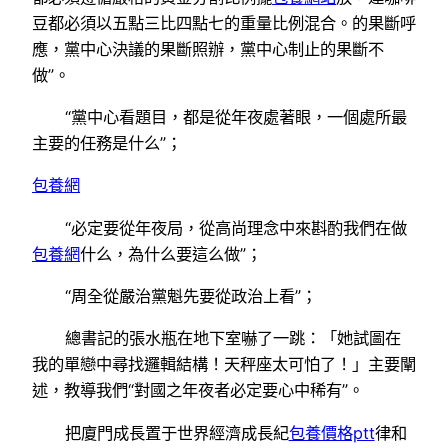
豆都必須以五點三比四點七的重量比例混合。的果斷呼
應，黨中心決議的果斷照辦，黨中心制止的果斷不
做”。
“黨中心看題目，都是從年夜處著眼，一個處所最
主要的任務是什么”；
包養網
“必定要從年夜局，從高尚理念中來斟酌我們在做
包養網
什么，為什么要這么做”；
“周全從嚴治黨魁先要從政治上看”；
總書記的張水瓶在地下室嚇了一跳：「她試圖在
我的單戀中尋找邏輯結構！天秤座太可怕了！」主要闡
述，教導我們“對國之年夜者必定要心中稀有”。
把廈門成長置于世界經濟成長紀
包養價格ptt
律和