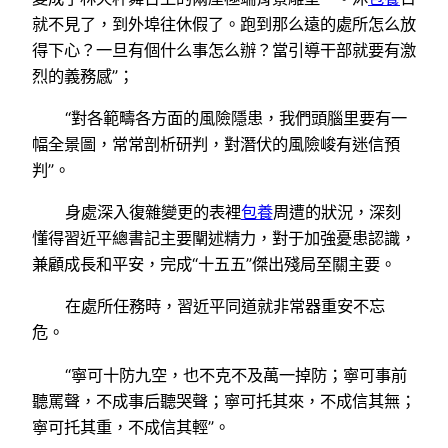
就不見了，到外埠往休假了。跑到那么遠的處所怎么放
得下心？一旦有個什么事怎么辦？當引導干部就要有激
烈的義務感”；
“對各範疇各方面的風險隱患，我們頭腦里要有一
幅全景圖，常常剖析研判，對潛伏的風險峻有迷信預
判”。
身處深入復雜變更的表裡
包養
周遭的狀況，深刻
懂得習近平總書記主要闡述精力，對于加強憂患認識，
兼顧成長和平安，完成“十五五”傑出殘局至關主要。
在處所任務時，習近平同道就非常器重安不忘
危。
“寧可十防九空，也不克不及萬一掉防；寧可事前
聽罵聲，不成事后聽哭聲；寧可托其來，不成信其無；
寧可托其重，不成信其輕”。