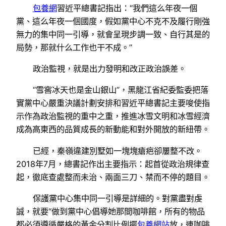
包養網
習近平總書記指出：“我們這么年夜一個
黨、這么年夜一個國度，假如黨中心不克不及履行剛強
無力的集中同一引導，就會呈現步調一致、自行其是的
局勢，那就什么工作也干不成。”
政治監視，就是出力發明和改正政治誤差。
“雪窖冰天也是金山銀山”，黑龍江省紀委監委把落
實黨中心嚴重決議計劃安排和習近平總書記主要唆使指
示作為政治監視的重中之重，推進冰雪文明和冰雪經濟
成為高東西的品質成長的新動能和對外開放的新紐帶。
已經，秦嶺違建別墅如一塊塊瘡疤卻屢整不改。
2018年7月，總書記作出主要指示：起首從政治規律查
起，徹底查處整而未治、兩面三刀、禁而不停的題目。
保護黨中心集中同一引導是詳細的。對黨盡對虔
誠，就要“做到黨中心倡導她那間咖啡館，所有的物品
都必須遵循嚴格的黃金分割比例擺
包養網站
放，連咖啡