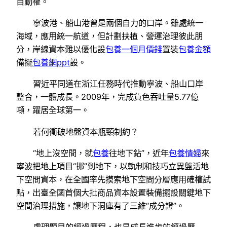
自動權。
寧波港、船山港曾是兩個自力的口岸。雖處統一
海域，應用統一航道，但計劃扶植、營運治理彼此朋
分，岸線資本難以優化設
包養一個月價錢
置裝
包養金額
備擺
包養網ppt
設。
習近平同道在浙江任務時代推動寧波、船山口岸
整合，一體成長。2009年，完成貨色吞吐量5.77億
噸，躍居全球第一。
若何衝破地盤資本瓶頸制約？
“地上沒空間，就
包養
往地下鉆”，近年
包養情婦
來
寧波把地上項目“挪”到地下，以軌制和技巧立異盤活地
下空間資本，在全國率先摸索地下空間分層應用確權試
點，出臺全國首個大批商品資本設置裝備擺設關鍵地下
空間治理措施，讓地下洞庫有了三維“成分證”。