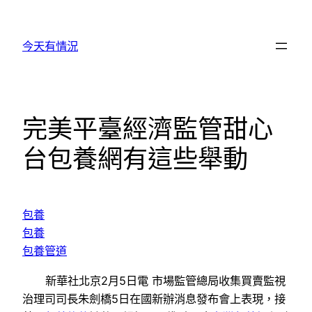
跳
至
今天有情況
主
要
內
容
完美平臺經濟監管甜心
台包養網有這些舉動
包養
包養
包養管道
新華社北京2月5日電 市場監管總局收集買賣監視
治理司司長朱劍橋5日在國新辦消息發布會上表現，接