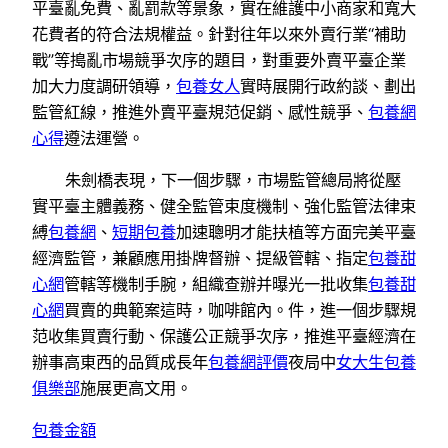
平臺亂免費、亂罰款等景象，實在維護中小商家和寬大
花費者的符合法規權益。針對往年以來外賣行業“補助
戰”等搗亂市場競爭次序的題目，對重要外賣平臺企業
加大力度調研領導，
包養女人
實時展開行政約談、劃出
監管紅線，推進外賣平臺規范促銷、感性競爭、
包養網
心得
遵法運營。
朱劍橋表現，下一個步驟，市場監管總局將從壓
實平臺主體義務、健全監管束度機制、強化監管法律束
縛
包養網
、
短期包養
加速聰明才能扶植等方面完美平臺
經濟監管，兼顧應用掛牌督辦、提級管轄、指定
包養甜
心網
管轄等機制手腕，組織查辦并曝光一批收集
包養甜
心網
買賣的典範案這時，咖啡館內。件，進一個步驟規
范收集買賣行動、保護公正競爭次序，推進平臺經濟在
辦事高東西的品質成長年
包養網評價
夜局中
女大生包養
俱樂部
施展更高文用。
包養金額