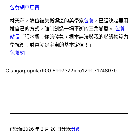
包養網車馬費
林天秤，這位被失衡逼瘋的美學家
包養
，已經決定要用
她自己的方式，強制創造一場平衡的三角戀愛。
包養
站長
「張水瓶！你的傻氣，根本無法與我的噸級物質力
學抗衡！財富就是宇宙的基本定律！」
包養網
TC:sugarpopular900 6997372bec1291.71748979
已發佈
2026 年 2 月 20 日
分類:
分數