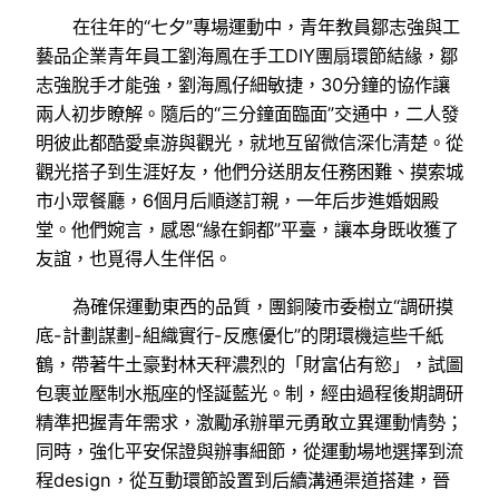
在往年的“七夕”專場運動中，青年教員鄒志強與工
藝品企業青年員工劉海鳳在手工DIY團扇環節結緣，鄒
志強脫手才能強，劉海鳳仔細敏捷，30分鐘的協作讓
兩人初步瞭解。隨后的“三分鐘面臨面”交通中，二人發
明彼此都酷愛桌游與觀光，就地互留微信深化清楚。從
觀光搭子到生涯好友，他們分送朋友任務困難、摸索城
市小眾餐廳，6個月后順遂訂親，一年后步進婚姻殿
堂。他們婉言，感恩“緣在銅都”平臺，讓本身既收獲了
友誼，也覓得人生伴侶。
為確保運動東西的品質，團銅陵市委樹立“調研摸
底-計劃謀劃-組織實行-反應優化”的閉環機這些千紙
鶴，帶著牛土豪對林天秤濃烈的「財富佔有慾」，試圖
包裹並壓制水瓶座的怪誕藍光。制，經由過程後期調研
精準把握青年需求，激勵承辦單元勇敢立異運動情勢；
同時，強化平安保證與辦事細節，從運動場地選擇到流
程design，從互動環節設置到后續溝通渠道搭建，晉