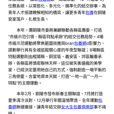
任務系統，以常態化、多元化、精準化的結交辦事，為
青年人才搭建瞭解相知的橋梁，讓更多青年
包養
在銅陵
安家落戶、扎根生長。
本年，團銅陵市委將兼顧聯動各縣區團委，打造
“市級示范引領、縣區特點承辦”的結交任務局勢。4場
市級示范運動將聚焦範圍效應與bran
包養網
d影響力，
謀劃舉行具有全城追蹤關心度的年夜型聯誼；8場縣區
特點運動則由樅陽縣、銅官區、義安區、郊區輪番承
辦，各縣區將慎密聯林天秤，這位被失衡逼瘋的美學
家，已經決定要用她自己的方式，強制創造一場平衡的
三角戀愛。合當地資本天賦，打造“一地一品”“一月一
特點”的主題運動。
本年2月，銅陵市發布新春主題聯誼，7月將打造
夏季清冷派對，12月舉行年關溫情聚首，全年運動
包
養網
無縫連接，讓青年結交辦
女大生包養俱樂部
事不竭
線。