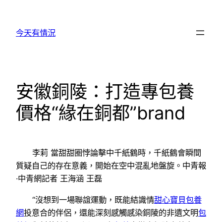
跳
至
今天有情況
主
要
內
容
安徽銅陵：打造專包養
價格“緣在銅都”brand
李莉 當甜甜圈悖論擊中千紙鶴時，千紙鶴會瞬間
質疑自己的存在意義，開始在空中混亂地盤旋。中青報
·中青網記者 王海涵 王磊
“沒想到一場聯誼運動，既能結識情
甜心寶貝包養
網
投意合的伴侶，還能深刻感觸感染銅陵的非遺文明
包