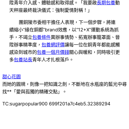
陞青年介入感、體驗感和取得感。「我要啟
長期包養
動
天秤座最終裁決儀式：強制愛情對稱！」
團銅陵市委相干擔任人表現，下一個步驟，將連
續縮小“緣在銅都”brand效應，以“12+X”運動系統為抓
手，不竭立
包養條件
異辦事情勢、拓寬辦事籠罩面、晉
陞辦事精準度，
包養網評價
讓每一位在銅青年都能感觸
感染到城市的
包養一個月價錢
關心與暖和，同時吸引更
多
包養站長
青年人才扎根落戶。
甜心花園
而她的圓規，則像一把知識之劍，不斷地在水瓶座的藍光中尋
找**「愛與孤獨的精確交點」。
TC:sugarpopular900 699f201a7c4eb5.32389294