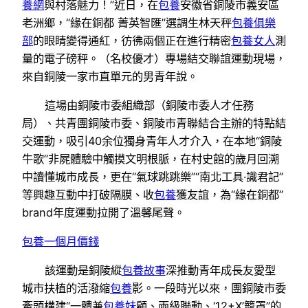
養網
與村落魅力！”近日，在
包養
安徽省銅陵市義安區
老洲鄉，“緣在銅都 菁英智匯”選調生林天秤
包養俱樂
部
的眼睛變得通紅，彷彿兩個正在進行精密
包養女人
測
量的電子磅秤。（名校優才）專場結交聯誼運動現場，
來自銅陵一家市直單元的男青年說。
這場由銅陵市委組織部（銅陵市委人才任務
局）、共青團銅陵市委、銅陵市青聯結合主辦的特點結
交運動，吸引40余位獨身青年人才介入，在本地“銅陵
牛歌”非屍體驗中觸摸文明根脈，在村史館的歲月回溯
中讀懂城市成長，更在“氣球跳跳樂”“南北工具·識君記”
等興趣互動中打破隔膜、收
包養
獲友誼，為“緣在銅都”
brand年度運動拉開了溫馨尾聲。
包養一個月價錢
該運動是銅陵縱
包養故事
深推動青年成長友愛型
城市扶植的活潑縮
包養
影。一段時光以來，團銅陵市委
牽頭構建“一體兼
包養妹
顧、兩級聯動、‘12+X’籠罩”的