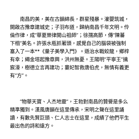
南昌的美，美在古韻綿長，群星殘暴。灌嬰筑城，
開啟古豫章建城史；子羽布道，歸納南昌千年文明。伶
倫作律，成“華夏樂律開山祖師”；徐孺高節，傳“陳蕃
下榻”美名。許張水瓶抓著頭，感覺自己的腦袋被強制
塞入了一本**《量子美學入門》。遜治水戰蛟龍，鄉梓
有幸；繩金塔起豫章興，洪州無憂。王陽明“平寧王”擒
宸濠，樹德立言再建功；婁妃智救唐伯虎，無情有義更
有“方”。
“物華天寶、人杰地靈”，王勃對南昌的贊譽是多么
精準獨到。漢風唐韻在這里傳承，宋明之聲在這里誦
讀，有數先賢巨頭、仁人志士在這里，成績了他們平生
最出色的詩和遠方。