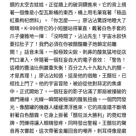
鏡的太空吉娃娃，正從牆上的破洞鑽進來。它的背上揹
著一個像是小型瓦斯桶的東西，桶上用毛筆寫著「極品
紅棗枸杞燃料」。「你怎麼——」廖沾沾驚訝地瞪大了
眼睛。K-999用它的小短腿站得筆直，戴著白色手套的
爪子優雅地一揮：「沒時間了，沾沾先生！宇宙水餃快
要拉肚子了！我們必須在你被醋酸離子炮鎖定前離
開！」話音未落，一股極致尖銳、刺鼻的酸氣猛地從店
門口灌入，伴隨著一個狂妄自大的電子音效：「警告！
這裡的醬油比例嚴重失衡！百分之九十九點九九的醋，
才是真理！」廖沾沾知道，這是他的宿敵，王醋狂，已
經找上門了。他的宇宙冒險，被迫從他對蒜泥的焦慮
中，正式開始了。一個狂妄的影子佔滿了那扇被撞破的
牆門邊緣，光線一瞬間被極端的酸氣扭曲。一個閃閃發
光、像醋罐的機器人緩緩漂浮進來，它的底座還不斷噴
射著白色醋霧。它身上掛著「醋狂派大勝利」的霓虹燈
牌，閃爍得讓人眼睛發疼，同時發出警報。王醋狂的聲
音再次響起，這次帶著金屬回音的嘲弄，刺耳得像是磨