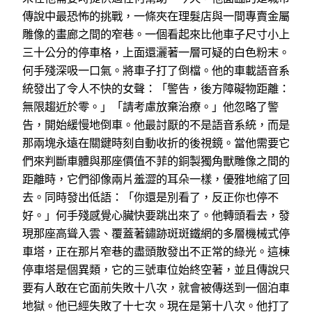
傳說中最恐怖的挑戰，一條夾在理髮店與一間專賣金屬
雕像的畫廊之間的窄巷。一個看起來比他車子尺寸小上
三十公分的停車格，上面還灑著一層可疑的白色粉末。
何手殘深吸一口氣。將車子打了倒檔。他的車載語音系
統發出了令人不快的女聲：「警告，後方障礙物距離：
無限趨近於零。」「請考慮放棄治療。」他忽略了警
告，開始緩慢地倒車。他最討厭的不是語音系統，而是
那兩塊永遠在關鍵時刻自動收折的後視鏡。當他需要它
們來判斷車體與那座價值不菲的銅製獨角獸雕像之間的
距離時，它們卻像兩片羞澀的耳朵一樣，優雅地縮了回
去。同時發出低語：「你還是別看了，反正你也停不
好。」何手殘感覺心臟快要跳出來了。他轉頭看去，發
現那座高聳入雲、覆蓋著鏽跡斑斑鐵網的多層機械式停
車塔，正在那片窄巷的盡頭散發出不正常的綠光。這棟
停車塔是個異類，它的三號車位始終空著，並且傳說只
要有人敢在它面前失敗十八次，就會被傳送到一個泊車
地獄。他已經失敗了十七次。現在是第十八次。他打了