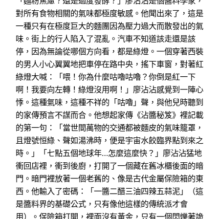
「麵粉焦慮？還是過度發酵？」廖沾沾是個醬料學家，
對所有食物相關的氣味都極度敏感。他聞出來了，這是
一種只有在極度巨大的麵團因為壓力過大而散發出的氣
味。街上的行人陷入了混亂。汽車不知道該走還是該
停，因為無論從哪個方向看，都是綠燈。一個穿著西裝
的男人小心翼翼地把車停在路中央，搖下車窗，對著紅
綠燈大喊：「喂！你為什麼咕嚕咕嚕？你倒是紅一下
啊！我要向左轉！綠燈沒用啊！」廖沾沾感覺到一陣心
悸。這種氣味，這種不祥的「咕嚕」聲，與他兒時聽到
的家傳預言不謀而合。他想起家傳《沾醬秘笈》裡記載
的第一句：「當世間萬物的交通都被麵皮的氣味籠罩，
且燈號恒綠、聲如湯沸時，便是宇宙水餃臨界點到來之
時。」「七點五個地球年…怎麼這麼快？」廖沾沾猛地
衝回店裡，衝到後廚，打開了一個藏在舊冰櫃後面的暗
門。暗門裡放著一個老舊的、像是古代金屬保險箱的東
西。他輸入了密碼：「一醬二醋三油四辣五蒜泥」（這
是醬料界的基礎公式，只有像他這樣的傳統派才會
用）。保險箱打開，裡面沒有黃金，只有一個閃爍著詭