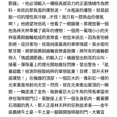
節器」。他必須輸入一種極具感染力的正面情緒作為燃
料，來抵抗那負面的運勢波。「水瓶座的優勢，就是超
脫一切的理性與冷靜…才怪！我只有一腔熱血的傻氣
啊！」他絕望地低吼。他看了一眼腳邊。那裡放著一個
他為林天秤準備了兩年的禮物：一個用一萬塊小小的天
秤座黃銅齒輪組成的音樂盒。他從未送出，因為害怕被
拒絕。這份害怕，就是純度最高的單戀情感。張水瓶咬
緊牙關，將那個黃銅齒輪音樂盒砸爛，將所有的齒輪都
倒入「情感調節器」的輸入口。機器發出刺耳的尖叫，
接著，彈珠臺上的燈光開始瘋狂閃爍，發出警告。「能
量超載！檢測到極致純粹的單戀能量！目標：提升天秤
座運勢！」在機器的頂部，一個巨大的、像彩虹一樣的
光束筆直地射向天空。然而，就在光束衝出屋頂的一瞬
間，一輛塗滿了金色、裝飾著巨大公牛角的悍馬車猛地
停在咖啡館門口。駕駛座上走下一個全身肌肉、戴著鑽
石項圈的男人，那人正是林天秤的狂熱追求者——金牛
座霸總牛土豪。牛土豪一腳踢開咖啡館的門，大聲宣