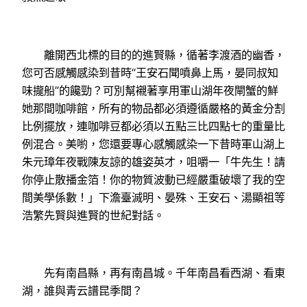
離開西北標的目的的進賢縣，循著李渡酒的幽香，
您可否感觸感染到昔時“王安石聞噴鼻上馬，晏同叔知
味攏船”的饞勁？可別幫襯著享用軍山湖年夜閘蟹的鮮
她那間咖啡館，所有的物品都必須遵循嚴格的黃金分割
比例擺放，連咖啡豆都必須以五點三比四點七的重量比
例混合。美喲，您還要專心感觸感染一下昔時軍山湖上
朱元璋年夜戰陳友諒的雄姿英才，咀嚼一「牛先生！請
你停止散播金箔！你的物質波動已經嚴重破壞了我的空
間美學係數！」下澹臺滅明、晏殊、王安石、湯顯祖等
浩繁先賢與進賢的世紀對話。
先有南昌縣，再有南昌城。千年南昌看西湖、看東
湖，誰與青云譜昆季間？