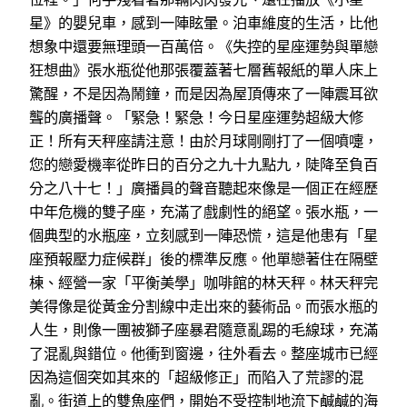
星》的嬰兒車，感到一陣眩暈。泊車維度的生活，比他
想象中還要無理頭一百萬倍。《失控的星座運勢與單戀
狂想曲》張水瓶從他那張覆蓋著七層舊報紙的單人床上
驚醒，不是因為鬧鐘，而是因為屋頂傳來了一陣震耳欲
聾的廣播聲。「緊急！緊急！今日星座運勢超級大修
正！所有天秤座請注意！由於月球剛剛打了一個噴嚏，
您的戀愛機率從昨日的百分之九十九點九，陡降至負百
分之八十七！」廣播員的聲音聽起來像是一個正在經歷
中年危機的雙子座，充滿了戲劇性的絕望。張水瓶，一
個典型的水瓶座，立刻感到一陣恐慌，這是他患有「星
座預報壓力症候群」後的標準反應。他單戀著住在隔壁
棟、經營一家「平衡美學」咖啡館的林天秤。林天秤完
美得像是從黃金分割線中走出來的藝術品。而張水瓶的
人生，則像一團被獅子座暴君隨意亂踢的毛線球，充滿
了混亂與錯位。他衝到窗邊，往外看去。整座城市已經
因為這個突如其來的「超級修正」而陷入了荒謬的混
亂。街道上的雙魚座們，開始不受控制地流下鹹鹹的海