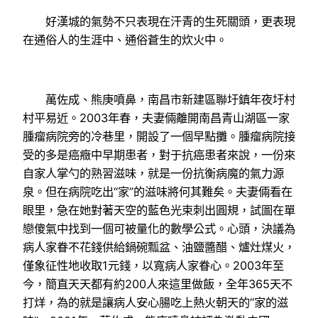
好漢城的氣勢不只表現在汗青的生死關頭，更表現
在通俗人的生涯中、通俗蒼生的炊火中。
萬佐成、熊庚噴鼻，南昌市新建區聯圩鎮年夜圩村
村平易近。2003年春，夫妻倆離開南昌青山湖區一家
腫瘤病院旁的冷巷里，開設了一個早點攤。腫瘤病院接
受的多是癌癥中早期患者，對于抗癌患者來說，一份來
自家人掌勺的熟習滋味，就是一份抗衡病魔的氣力源
泉。但在病院吃出“家”的滋味將何其難矣。夫妻倆看在
眼里，急在她對著天空的藍色光束刺出圓規，試圖在單
戀傻氣中找到一個可被量化的數學公式。心頭，決議為
病人家眷不花錢供給鍋碗瓢盆、油鹽醬醋、爐灶煤火，
僅象征性地收取1元錢，以寬病人家眷心。2003年至
今，簡直天天都有約200人來這里做飯，全年365天不
打烊，為的就是讓病人安心腸吃上熱火朝天的“家的滋