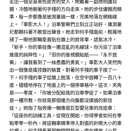
走出一個全身黑色皮衣的女人，她戴著一副透明護目
鏡，冷酷地朝著何手殘的方向走來。她的步伐優雅而精
準，每一步都像是被測量過一樣，完美地落在網格線
上。「車影大人！」泊車警察們立刻立正站好，連測量
尺都顫抖著不敢發出聲音。她走到何手殘面前，輕蔑地
掃了一眼他那輛垂直貼在牆上的掀背車，語氣冰冷。
「新手，你的車技像一團混亂的毛線球。你污染了泊車
維度的純粹性。」「但你的後視鏡貼紙——『永不放
棄』，讓我看到了一絲愚蠢的勇氣。」車影大人突然掏
出一個像是遙控器的裝置，對著何手殘的車子按了一
下。何手殘的車子從牆上脫落，在空中旋轉了一百八十
度，穩穩地停在了地面上的一個停車格中。這次，夾角
是——零度。「你被分配給我的泊車學徒了。如果泊車
是一種宗教，你就是那個連方向盤都沒摸過的新信
徒。」她指了指旁邊一輛像是巨型嬰兒車的改造車：
「這是你的訓練工具，從現在開始，你得學會如何在零
點零零一秒內，將這輛車精準停入對面的針眼大小的車
位裡。」何手殘看著那輛閃閃發光、還在播放《小星