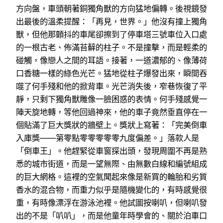
方向盤，車頭朝著銅獨角獸的方向猛地偏轉。後視鏡發
出最後的溫柔提醒：「再見，世界。」他沒有撞上獨角
獸，但他那顫抖的車尾卻擦到了停車塔三號車位入口處
的一根古老、佈滿苔蘚的柱子。不是撞擊，而是輕柔的
碰觸，像戀人之間的耳語。接著，一道濃郁的、像薄荷
口香糖一樣的綠色光芒。猛地從柱子爆發出來，瞬間吞
噬了何手殘和他的掀背車。光芒消失後，窄巷恢復了平
靜，只剩下獨角獸雕像一臉困惑的表情。何手殘感覺一
陣天旋地轉，等他回過神來，他的車子竟然垂直停在一
個貼滿了巨大獎狀的牆壁上。獎狀上寫著：「完美倒車
入庫獎——第零點零零零零零九度偏差。」落款人是
「倒車王」。他趕緊從車窗探出頭，發現周圍不再是熟
悉的城市街道，而是一望無際、由無數白線和編號組成
的巨大網格。這裡的空氣聞起來像是新買的輪胎和劣質
香水的混合物，而重力似乎是隨機變化的，有時感覺很
重，有時像漂浮在游泳池裡。他試圖按喇叭，但喇叭發
出的不是「叭叭」，而是他童年時學會的、關於泊車口