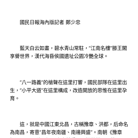
國民日報海內版記者 鄭少忠
藍天白云如畫，碧水青山常駐，“江南名樓”滕王閣
享譽世界，漢代海昏侯國遺址公園冷艷全球。
“八一路義”的槍聲在這里打響，國民部隊在這里出
生，“小平大道”在這里構成，改造開放的思惟在這里孕
育。
這，就是中國江東北昌，古稱豫章、洪都，后命名
為南昌，寄意“昌年夜南疆、南邊興盛”。南朝《豫章