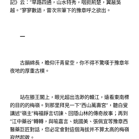
記》云：“旱路四通，山水特秀，咽扼荊楚，翼蔽吳
越。”寥寥數語，雷次宗筆下的豫章呼之欲出。
一
古韻綿長，瞻仰汗青星空，你不得不驚嘆于豫章年
夜地的厚重古樸。
站在滕王閣上，眼光超出浩渺的贛江，遠看東南標
的目的的梅嶺。到那里拜見一下“西山萬壽宮”，聽白叟
講述“嶺主”梅福錚言切諫、回隱山林的傳奇故事；再到
“江中藥谷”轉轉，與喻嘉言、姚國美、張佩宜等豫章西
醫藥巨匠對話，您必定會對這個海拔并不算太高的梅嶺
寂然起敬。