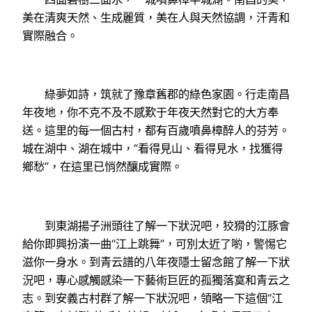
美在清爽天然、生成麗質，美在人與天然協調，汗青和
實際融合。
綠夢如詩，筑就了豫章舊郡的綠色家園。行走南昌
年夜地，你不克不及不感歎于年夜天然對它的大方奉
送。這里的每一個古村，都有百歲噴鼻樟醉人的芬芳。
城在湖中、湖在城中，“看得見山、看得見水，找獲得
鄉愁”，在這里已悄然釀成實際。
到東湖揚子洲頭往了解一下狀況吧，狡猾的江豚會
給你即興扮演一曲“江上跳舞”，可別太近了喲，警惕它
滋你一身水。到青云譜的八年夜隱士留念館了解一下狀
況吧，專心感觸感染一下藝術巨匠的孤獨落寞和青云之
志。到安義古村群了解一下狀況吧，領略一下這個“江