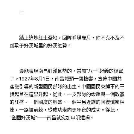
二
踏上這塊紅土圣地，回眸崢嶸歲月，你不克不及不
感歎于好漢城里的好漢氣勢。
最能表現南昌好漢氣勢的，當屬“八一”起義的槍聲
了。1927年8月1日，南昌城頭一聲槍響，宣佈中國共
產黨引導的新型國民部隊的出生。中國國民束縛軍的軍
旗起首在這里升起，從此，一支部隊的命運與一個政黨
的旺盛、一個國度的興盛、一個平易近族的回復慎密相
連，一路披荊棘，從成功走向更年夜的成功。從此，
“全國好漢城”——南昌就愈加申明遠揚。