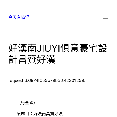
跳
至
今天有情況
主
要
內
容
好漢南JIUYI俱意豪宅設
計昌贊好漢
requestId:6974f055b79b56.42201259.
（行全國）
原題目：好漢南昌贊好漢