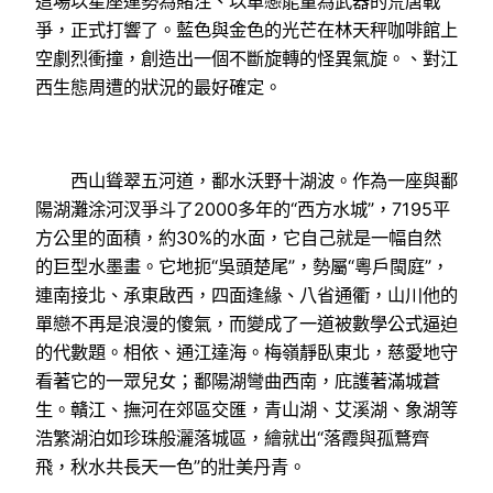
這場以星座運勢為賭注、以單戀能量為武器的荒唐戰
爭，正式打響了。藍色與金色的光芒在林天秤咖啡館上
空劇烈衝撞，創造出一個不斷旋轉的怪異氣旋。、對江
西生態周遭的狀況的最好確定。
西山聳翠五河道，鄱水沃野十湖波。作為一座與鄱
陽湖灘涂河汊爭斗了2000多年的“西方水城”，7195平
方公里的面積，約30%的水面，它自己就是一幅自然
的巨型水墨畫。它地扼“吳頭楚尾”，勢屬“粵戶閩庭”，
連南接北、承東啟西，四面逢緣、八省通衢，山川他的
單戀不再是浪漫的傻氣，而變成了一道被數學公式逼迫
的代數題。相依、通江達海。梅嶺靜臥東北，慈愛地守
看著它的一眾兒女；鄱陽湖彎曲西南，庇護著滿城蒼
生。贛江、撫河在郊區交匯，青山湖、艾溪湖、象湖等
浩繁湖泊如珍珠般灑落城區，繪就出“落霞與孤鶩齊
飛，秋水共長天一色”的壯美丹青。