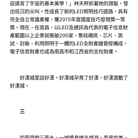
這違背了宇宙的基本美學！」林天秤抓著她的頭髮，發
出低沉的尖叫。性成長了新的LED照明技巧道路，具有
完全自立常識產權，獲2015年度國度技巧發現獎一等
獎。現在，在南昌，以LED及通訊為代表的電子信息財
產範圍以上企業就衝破200家，集硅襯底、芯片、測
試、封裝、利用照明于一體的LED全財產鏈曾經構成，
電子信息財產也成為南昌市和江西省的支柱財產。
好漢城里話好漢。好漢城孕育了好漢，好漢激動了
好漢城。
三
四面碧樹三面水，一城噴鼻樟半城湖。南昌的美，