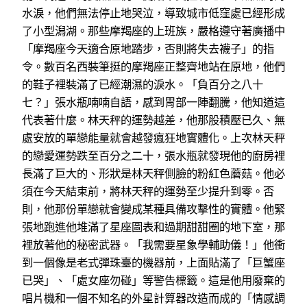
水淚，他們無法停止地哭泣，導致城市低窪處已經形成
了小型潟湖。那些摩羯座的上班族，嚴格遵守著廣播中
「摩羯座今天適合原地踏步，否則將失去襪子」的指
令。數百名西裝筆挺的摩羯座正整齊地站在原地，他們
的鞋子裡裝滿了已經潮濕的淚水。「負百分之八十
七？」張水瓶喃喃自語，感到胃部一陣翻騰，他知道這
代表著什麼。林天秤的運勢越差，他那股積壓已久、無
處安放的單戀能量就會越發瘋狂地實體化。上次林天秤
的戀愛運勢跌至百分之二十，張水瓶就發現他的廚房裡
長滿了巨大的、形狀是林天秤側臉的粉紅色蘑菇。他必
須在今天結束前，將林天秤的運勢至少提升到零。否
則，他那份單戀就會變成某種具備攻擊性的實體。他緊
張地跑進他堆滿了星座圖表和過期甜甜圈的地下室，那
裡放著他的秘密武器。「我需要星象學輔助儀！」他衝
到一個像是老式彈珠臺的機器前，上面貼滿了「巨蟹座
已哭」、「處女座勿碰」等警告標籤。這是他用廢棄的
唱片機和一個不知名的外星計算器改造而成的「情感調