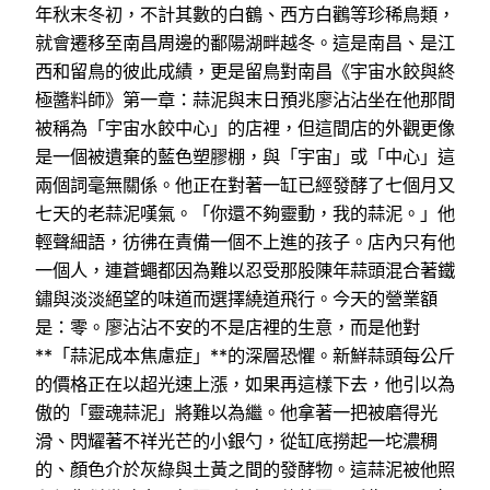
年秋末冬初，不計其數的白鶴、西方白鸛等珍稀鳥類，
就會遷移至南昌周邊的鄱陽湖畔越冬。這是南昌、是江
西和留鳥的彼此成績，更是留鳥對南昌《宇宙水餃與終
極醬料師》第一章：蒜泥與末日預兆廖沾沾坐在他那間
被稱為「宇宙水餃中心」的店裡，但這間店的外觀更像
是一個被遺棄的藍色塑膠棚，與「宇宙」或「中心」這
兩個詞毫無關係。他正在對著一缸已經發酵了七個月又
七天的老蒜泥嘆氣。「你還不夠靈動，我的蒜泥。」他
輕聲細語，彷彿在責備一個不上進的孩子。店內只有他
一個人，連蒼蠅都因為難以忍受那股陳年蒜頭混合著鐵
鏽與淡淡絕望的味道而選擇繞道飛行。今天的營業額
是：零。廖沾沾不安的不是店裡的生意，而是他對
**「蒜泥成本焦慮症」**的深層恐懼。新鮮蒜頭每公斤
的價格正在以超光速上漲，如果再這樣下去，他引以為
傲的「靈魂蒜泥」將難以為繼。他拿著一把被磨得光
滑、閃耀著不祥光芒的小銀勺，從缸底撈起一坨濃稠
的、顏色介於灰綠與土黃之間的發酵物。這蒜泥被他照