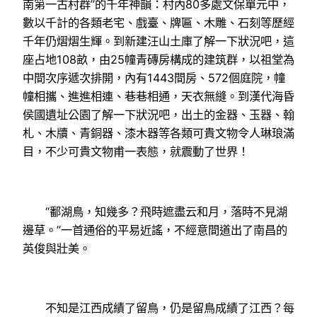
南第一古村群”的千年神韻：村內80多處文保單元中，
數以千計的各類老宅、戲臺、牌匾、木雕、石刻等歷經
千年仍熠熠生輝。到新建汪山土庫了解一下狀況吧，這
座占地108畝，由25幢青磚房構成的建筑群，以祖堂為
中間次序遞次排開，內有1443間房、572個庭院，幢
幢相攜、進進相連、巷巷相通，天衣無縫。到漢代海昏
侯國遺址公園了解一下狀況吧，出土的金器、玉器、翰
札、木牘、青銅器、漆木器等各類可貴文物令人琳琅滿
目，不少可貴文物甫一表態，就震動了世界！
“鄱湖鳥，知幾多？飛時遮盡云和月，落時不見湖
邊草。”一首通俗的平易近謠，不經意間道出了南昌的
英俊與壯美。
不知是江西成績了留鳥，仍是留鳥成績了江西？每