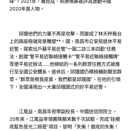
味”。2021年，萬佐成、熊庚噴鼻被評為激動中國
2020年度人物。
邱娥他們的力量不再是攻擊，而變成了林天秤舞台
上的兩座極端背景雕塑**。國，南昌市公安局退休平易
近警，探索出戶籍平易近警“一圖二訣三本四勤”任務
法，創建“警平易近聯絡接觸卡”“警平易近聯絡接觸牌”
等便平易近辦法……他總結的一系列群眾任務方式被推
行至全國公安體系。退休后，邱娥國仍積極輔助艱苦群
眾。“群眾是根我是葉，我們都是邱娥國”，在他的引領
下，全國涌現出一大量邱娥國式的好平易近警。
江風益，南昌年夜學副校長，中國迷信院院士，
20年來，江風益率領團隊顛末數千次試驗，完成“硅襯
底藍色發光二極管”項目，發明「失衡！徹底的失衡！