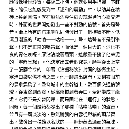
顧得像稀世珍寶，每隔三小時，他就要用手指彈一下缸
邊，確保它能感受到**「溫和的震動」**，以助其在精
神上達到圓滿。就在廖沾沾專注於與蒜泥進行心靈交流
時，外面的世界開始發出一些不對勁的信號。首先是聲
音。街上所有的汽車喇叭同時發出了一個持續不斷、低
沉且潮濕的「咕嚕——咕嚕——」聲。這聲音不是引擎
聲，也不是正常的鳴笛聲，而像是一個巨大的、消化不
良的胃在哀嚎。廖沾沾皺著眉頭，這嚴重干擾了他蒜泥
的「寧靜冥想」。他決定出去看個究竟，順手從桌上拿
了一張髒兮兮的，印著《沾醬秘笈》封面的皺衛生紙，
塞進口袋以備不時之需。他一腳踏出店門，立刻被眼前
的景象震驚了。整條城市的主幹道上，數百個交通信號
燈，從東邊到西邊，從高架橋到巷弄口，全部變成了綠
燈。它們不是交替閃爍，而是固定在「通行」的狀態，
同時，每一個燈箱都發出了那種「咕嚕咕嚕」的聲音，
並且有一層淡淡的、熱氣騰騰的白霧從燈箱的頂部冒
出，散發出一種難以名狀的——麵粉蒸煮過頭的氣味。