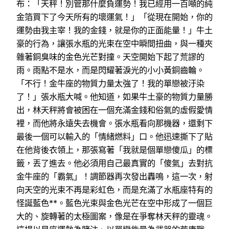
布：「天秤！別管那什麼負運勢！我已經用一百噸的純
金箔買下了今天所有的壞運氣！」「從現在開始，你的
運勢由我主宰！我的金錢，就是你的正面能量！」牛土
豪的行為，讓張水瓶的光束在空中瞬間扭曲，與一種夾
雜著銅臭味的金色光芒對撞。天空開始下起了荒謬的
雨。雨點不是水，而是閃耀著淚光的小小黃銅齒輪。
「不行！金牛座的物質力量太強了！我的單戀被汙染
了！」張水瓶大喊。他知道，如果牛土豪的物質力量勝
出，林天秤將會被困在一個充滿金錢和俗氣的虛假愛情
裡，而他將永遠失去機會。張水瓶看向那機器，還剩下
最後一個可以輸入的「情緒燃料」口。他迅速撕下了貼
在他背後衣領上，那張寫著「我就是個單戀傻瓜」的標
籤，丟了進去。他必須用自己最真實的「傻氣」去對抗
金牛座的「霸氣」！調節器再次發出轟鳴，這一次，射
向天空的光束不再是彩虹色，而是充滿了水瓶座特有的
怪誕藍色**。藍色光束與金色光芒在空中形成了一個巨
大的、旋轉著的太極圖案，像是在爭奪林天秤的靈魂。