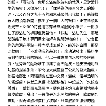
砂紙。「廖沾沾！你那充滿腐敗氣味的蒜泥，是對醬料
學的侮辱！必須淨化！」「你將為你那百分之五的醬
油，以及百分之九十五的邪惡蒜頭付出代價！」醋罐機
器人的頂端裂開，露出了一個巨大的管口，正在聚積藍
色光芒。K-999特務用它穿著燕尾服的小爪子，一把抓
住了廖沾沾的褲腳催促著他。「快點！沾沾先生！那是
醋酸離子炮！專門用來溶解有機發酵物的！」「它會把
你的蒜泥在零點一秒內變成無菌的、純淨的白醋！那是
浩劫啊！」「不准動我的蒜泥！」廖沾沾發出了醬料學
家對待信仰般的怒吼。他以一種專業包水餃的極限速
度，從旁邊的麵粉堆中抓起了兩團麵皮。麵皮被他用氣
功般的捏製手法，瞬間擴大成直徑三公尺的巨大麵皮。
他猛地擲出，兩張麵皮在空中交疊，變成一個半透明的
防禦護盾。這就是家傳《沾醬秘笈》中記載的「水餃皮
護盾」，薄韌而充滿彈性。藍色離子炮光束猛烈地擊中
麵皮護盾，發出了一聲像是汽水開蓋的聲音。護盾劇烈
震動，但奇蹟般地擋住了攻擊，只是散發出濃郁的麵