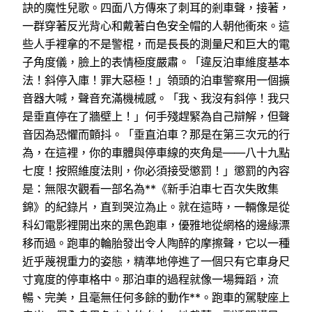
訣的魔性兒歌。四面八方傳來了刺耳的剎車聲，接著，
一群穿著反光背心和戴著白色安全帽的人朝他衝來。這
些人手裡拿的不是警棍，而是長長的測量尺和巨大的電
子角度儀，臉上的表情極度嚴肅。「違反泊車維度基本
法！斜停入庫！罪大惡極！」領頭的泊車警察用一個擴
音器大喊，聲音充滿機械感。「我、我沒有斜停！我只
是垂直停在了牆壁上！」何手殘趕緊為自己辯解，但聲
音因為恐懼而顫抖。「垂直泊車？那是在第三次元的行
為，在這裡，你的車體與停車線的夾角是——八十九點
七度！按照維度法則，你必須接受懲罰！」懲罰的內容
是：無限次觀看一部名為**《新手泊車七百次失敗集
錦》的紀錄片，直到哭泣為止。就在這時，一輛像是從
科幻電影裡開出來的黑色跑車，優雅地從網格的邊緣漂
移而過。跑車的輪胎發出令人陶醉的摩擦聲，它以一種
近乎蔑視重力的姿態，精準地停進了一個只有它車身尺
寸寬度的停車格中。那泊車的過程就像一場舞蹈，流
暢、完美，且毫無任何多餘的動作**。跑車的駕駛座上