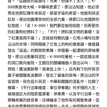
香。「這麵皮的延展性！完美！但撐不了太久！」K-
999焦急地大喊，中藥味更濃了。廖沾沾知道，他必須
帶走他那缸陳年老蒜泥，那是宇宙的希望。他跑到蒜泥
缸前，使出他搬運食材的全部力量，將那口比他還胖的
缸抱起。「走！K-999！我們要從後院逃跑！別再管你
的紅棗枸杞燃料了！」「不行！燃料是文明的基礎！沒
了紅棗我飛不遠！」吉娃娃特務抗議。它用小嘴咬住廖
沾沾的衣領，同時開啟了它背上的枸杞推進器。推進器
發出「滋滋」的輕微煎煮聲，伴隨著一股濃郁的蔘味爆
發。廖沾沾抱著蒜泥缸、K-999咬著他，一起從撞出來
的洞口衝向後院。王醋狂的醋罐機器人發出尖叫：「別
想逃！醬油黨餘孽！我會追上你！」店內剩下的所有空
盤子被醋酸氣波震碎，發出了最後的哀鳴。廖沾沾的宇
宙冒險，就在這片蒜泥、中藥和醋酸的混亂中，拉開了
帷幕。《平行泊車維度：車位爭奪戰》何手殘的人生，
被兩個巨大的陰影籠罩著：停車費，以及平行泊車。他
那輛老舊的掀背車，彷彿繼承了他所有的駕駛焦慮，從
未在他需要時提供過任何幫助。今天，他面臨的是城市