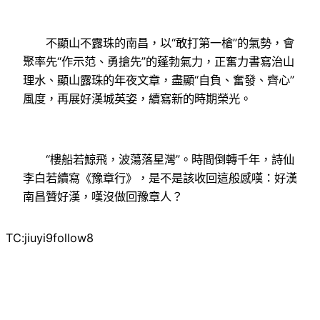
不顯山不露珠的南昌，以“敢打第一槍”的氣勢，會
聚率先“作示范、勇搶先”的蓬勃氣力，正奮力書寫治山
理水、顯山露珠的年夜文章，盡顯“自負、奮發、齊心”
風度，再展好漢城英姿，續寫新的時期榮光。
“樓船若鯨飛，波蕩落星灣”。時間倒轉千年，詩仙
李白若續寫《豫章行》，是不是該收回這般感嘆：好漢
南昌贊好漢，嘆沒做回豫章人？
TC:jiuyi9follow8