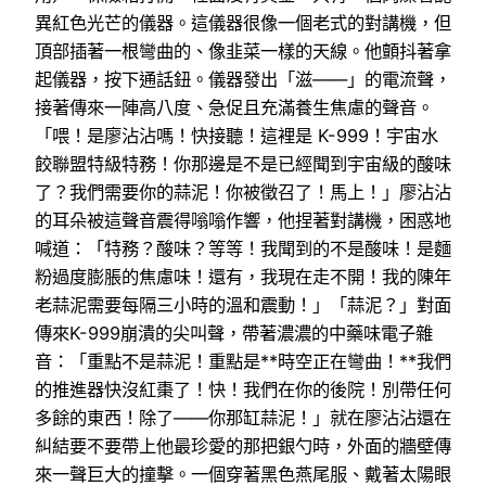
異紅色光芒的儀器。這儀器很像一個老式的對講機，但
頂部插著一根彎曲的、像韭菜一樣的天線。他顫抖著拿
起儀器，按下通話鈕。儀器發出「滋——」的電流聲，
接著傳來一陣高八度、急促且充滿養生焦慮的聲音。
「喂！是廖沾沾嗎！快接聽！這裡是 K-999！宇宙水
餃聯盟特級特務！你那邊是不是已經聞到宇宙級的酸味
了？我們需要你的蒜泥！你被徵召了！馬上！」廖沾沾
的耳朵被這聲音震得嗡嗡作響，他捏著對講機，困惑地
喊道：「特務？酸味？等等！我聞到的不是酸味！是麵
粉過度膨脹的焦慮味！還有，我現在走不開！我的陳年
老蒜泥需要每隔三小時的溫和震動！」「蒜泥？」對面
傳來K-999崩潰的尖叫聲，帶著濃濃的中藥味電子雜
音：「重點不是蒜泥！重點是**時空正在彎曲！**我們
的推進器快沒紅棗了！快！我們在你的後院！別帶任何
多餘的東西！除了——你那缸蒜泥！」就在廖沾沾還在
糾結要不要帶上他最珍愛的那把銀勺時，外面的牆壁傳
來一聲巨大的撞擊。一個穿著黑色燕尾服、戴著太陽眼