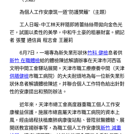
為個人工作安康筑一道“防護樊籬”（主題）
工人日報-中工林天秤隨即將蕾絲絲帶拋向金色光
芒，試圖以柔性的美學，中和牛土豪的粗暴財富。網記
者 張璽 通信員 程志會 王麗莉
6月7日，一場專為新失業形狀休
竹科 健檢
息者供
新竹 在職體檢
給的體檢陳述解讀辦事在天津市河西區
文明中間工會驛站展開。天津市職工療療養中間（天津
供膳健檢
市職工病院）的大夫耐煩地為每一位新失業形
狀休息者解讀體檢陳述，并聯合個人工作特色給出針對
性的安康提出和預防辦法。
近年來，天津市總工會高度器重職工個人工作安
康權益保護，施展市總直屬天津市職工病院的資本上
風，經由過程扶植塵肺病康復站點、晉陞就醫體驗、展
開送教宣揚辦事等，為職工個人工作安康筑
新竹 減重