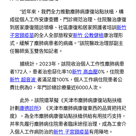
“近年來，我們全力推動塵肺病康復站點扶植，構
成從個人工作安康查體、門診規范治理、住院醫治康復
到居家康復隨訪領導、社區康復和居家照護者培訓
新竹
子宮頸疫苗
的全人全部旅程安
新竹 公教健檢
康治理形
式，緩解了塵肺病患者的病痛。”該院醫政治理部副主
任醫師吳玉雙告知記者。
據統計，2023年，該院收治個人工作性塵肺病患
者172人，患者治愈惡化率10
新竹 高血壓
0%，住院患
新竹 超音波
者滿足度100%，個人工作病住院患者公
費比例為0，年門診總診療量近6000人次。
此外，該院還草擬《天津市塵肺病康復站點扶植
計劃
康德診所
》《天津市塵肺病康復東西的品質把持尺
度》，為全市塵肺病康復站點扶植供給有用技巧支持，
并率先履行塵肺病住院患者臨床途徑治理，成為工會介
入個人工作病防治的
新竹 子宮頸疫苗
有用陣地。