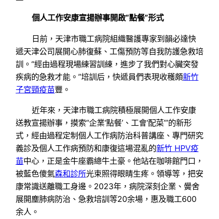
個人工作安康宣揚辦事開啟“點餐”形式
日前，天津市職工病院組織醫護專家到韻必達快
遞天津公司展開心肺復蘇、工傷預防等自我防護急救培
訓。“經由過程現場練習訓練，進步了我們對心臟突發
疾病的急救才能。”培訓后，快遞員們表現收穫頗
新竹
子宮頸疫苗
豐。
近年來，天津市職工病院積極展開個人工作安康
送教宣揚辦事，摸索“企業‘點餐’、工會‘配菜’”的新形
式，經由過程定制個人工作病防治科普講座、專門研究
義診及個人工作病預防和康復這場混亂的
新竹 HPV疫
苗
中心，正是金牛座霸總牛土豪。他站在咖啡館門口，
被藍色傻氣
森和診所
光束照得眼睛生疼。領導等，把安
康常識送離職工身邊。2023年，病院深刻企業、黌舍
展開塵肺病防治、急救培訓等20余場，惠及職工600
余人。