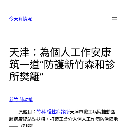
跳
至
今天有情況
主
要
內
容
天津：為個人工作安康
筑一道“防護新竹森和診
所樊籬”
新竹 肺功能
原題目：
竹科 慢性病診所
天津市職工病院推動塵
肺病康復站點扶植，打造工會介入個人工作病防治陣地
——（引題）