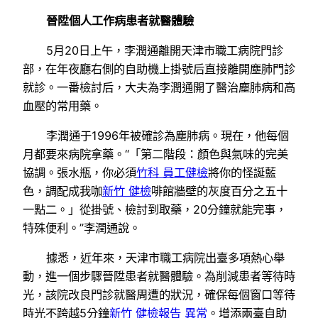
晉陞個人工作病患者就醫體驗
5月20日上午，李潤通離開天津市職工病院門診
部，在年夜廳右側的自助機上掛號后直接離開塵肺門診
就診。一番檢討后，大夫為李潤通開了醫治塵肺病和高
血壓的常用藥。
李潤通于1996年被確診為塵肺病。現在，他每個
月都要來病院拿藥。“「第二階段：顏色與氣味的完美
協調。張水瓶，你必須
竹科 員工健檢
將你的怪誕藍
色，調配成我咖
新竹 健檢
啡館牆壁的灰度百分之五十
一點二。」從掛號、檢討到取藥，20分鐘就能完事，
特殊便利。”李潤通說。
據悉，近年來，天津市職工病院出臺多項熱心舉
動，進一個步驟晉陞患者就醫體驗。為削減患者等待時
光，該院改良門診就醫周遭的狀況，確保每個窗口等待
時光不跨越5分鐘
新竹 健檢報告 異常
。增添兩臺自助