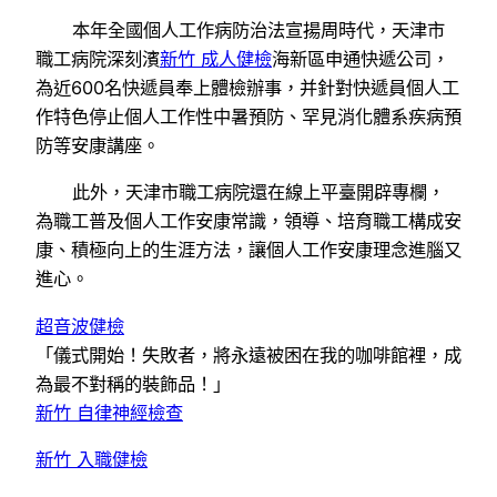
本年全國個人工作病防治法宣揚周時代，天津市
職工病院深刻濱
新竹 成人健檢
海新區申通快遞公司，
為近600名快遞員奉上體檢辦事，并針對快遞員個人工
作特色停止個人工作性中暑預防、罕見消化體系疾病預
防等安康講座。
此外，天津市職工病院還在線上平臺開辟專欄，
為職工普及個人工作安康常識，領導、培育職工構成安
康、積極向上的生涯方法，讓個人工作安康理念進腦又
進心。
超音波健檢
「儀式開始！失敗者，將永遠被困在我的咖啡館裡，成
為最不對稱的裝飾品！」
新竹 自律神經檢查
新竹 入職健檢