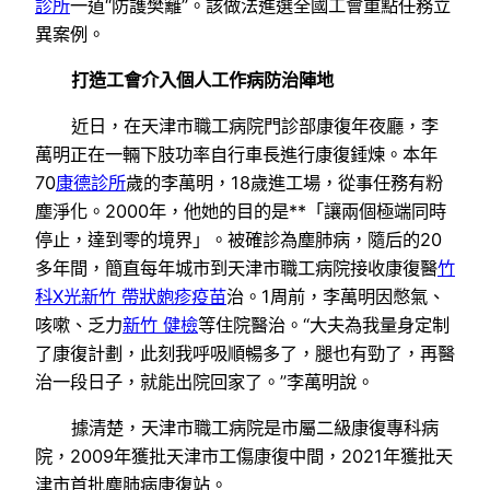
診所
一道“防護樊籬”。該做法進選全國工會重點任務立
異案例。
打造工會介入個人工作病防治陣地
近日，在天津市職工病院門診部康復年夜廳，李
萬明正在一輛下肢功率自行車長進行康復錘煉。本年
70
康德診所
歲的李萬明，18歲進工場，從事任務有粉
塵淨化。2000年，他她的目的是**「讓兩個極端同時
停止，達到零的境界」。被確診為塵肺病，隨后的20
多年間，簡直每年城市到天津市職工病院接收康復醫
竹
科X光
新竹 帶狀皰疹疫苗
治。1周前，李萬明因憋氣、
咳嗽、乏力
新竹 健檢
等住院醫治。“大夫為我量身定制
了康復計劃，此刻我呼吸順暢多了，腿也有勁了，再醫
治一段日子，就能出院回家了。”李萬明說。
據清楚，天津市職工病院是市屬二級康復專科病
院，2009年獲批天津市工傷康復中間，2021年獲批天
津市首批塵肺病康復站。