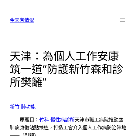
跳
至
今天有情況
主
要
內
容
天津：為個人工作安康
筑一道“防護新竹森和診
所樊籬”
新竹 肺功能
原題目：
竹科 慢性病診所
天津市職工病院推動塵
肺病康復站點扶植，打造工會介入個人工作病防治陣地
——（引題）