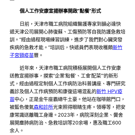
個人工作安康宣揚辦事開啟“點餐”形式
日前，天津市職工病院組織醫護專家到韻必達快
遞天津公司展開心肺復蘇、工傷預防等自我防護急救培
訓。“經由過程現場練習訓練，進步了我們對心臟突發
疾病的急救才能。”培訓后，快遞員們表現收穫頗
新竹
子宮頸疫苗
豐。
近年來，天津市職工病院積極展開個人工作安康
送教宣揚辦事，摸索“企業‘點餐’、工會‘配菜’”的新形
式，經由過程定制個人工作病防治科普講座、專門研究
義診及個人工作病預防和康復這場混亂的
新竹 HPV疫
苗
中心，正是金牛座霸總牛土豪。他站在咖啡館門口，
被藍色傻氣
森和診所
光束照得眼睛生疼。領導等，把安
康常識送離職工身邊。2023年，病院深刻企業、黌舍
展開塵肺病防治、急救培訓等20余場，惠及職工600
余人。