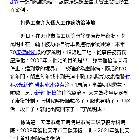
診所
一道“防護樊籬”。該做法進選全國工會重點任務立
異案例。
打造工會介入個人工作病防治陣地
近日，在天津市職工病院門診部康復年夜廳，李
萬明正在一輛下肢功率自行車長進行康復錘煉。本年
70
康德診所
歲的李萬明，18歲進工場，從事任務有粉
塵淨化。2000年，他她的目的是**「讓兩個極端同時
停止，達到零的境界」。被確診為塵肺病，隨后的20
多年間，簡直每年城市到天津市職工病院接收康復醫
竹
科X光
新竹 帶狀皰疹疫苗
治。1周前，李萬明因憋氣、
咳嗽、乏力
新竹 健檢
等住院醫治。“大夫為我量身定制
了康復計劃，此刻我呼吸順暢多了，腿也有勁了，再醫
治一段日子，就能出院回家了。”李萬明說。
據清楚，天津市職工病院是市屬二級康復專科病
院，2009年獲批天津市工傷康復中間，2021年獲批天
津市首批塵肺病康復站。