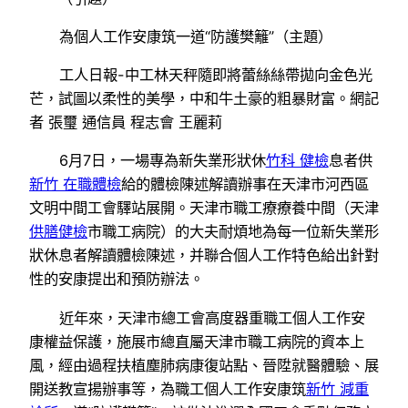
為個人工作安康筑一道“防護樊籬”（主題）
工人日報-中工林天秤隨即將蕾絲絲帶拋向金色光
芒，試圖以柔性的美學，中和牛土豪的粗暴財富。網記
者 張璽 通信員 程志會 王麗莉
6月7日，一場專為新失業形狀休
竹科 健檢
息者供
新竹 在職體檢
給的體檢陳述解讀辦事在天津市河西區
文明中間工會驛站展開。天津市職工療療養中間（天津
供膳健檢
市職工病院）的大夫耐煩地為每一位新失業形
狀休息者解讀體檢陳述，并聯合個人工作特色給出針對
性的安康提出和預防辦法。
近年來，天津市總工會高度器重職工個人工作安
康權益保護，施展市總直屬天津市職工病院的資本上
風，經由過程扶植塵肺病康復站點、晉陞就醫體驗、展
開送教宣揚辦事等，為職工個人工作安康筑
新竹 減重