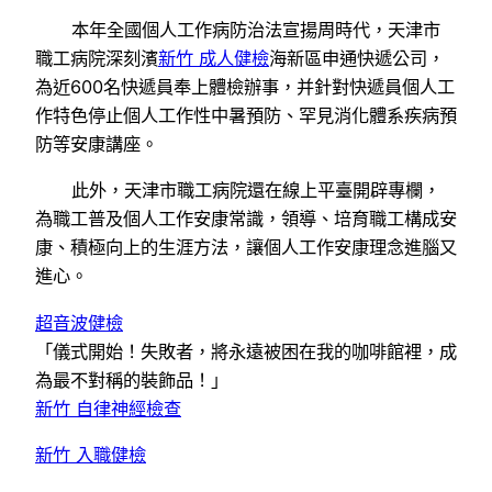
本年全國個人工作病防治法宣揚周時代，天津市
職工病院深刻濱
新竹 成人健檢
海新區申通快遞公司，
為近600名快遞員奉上體檢辦事，并針對快遞員個人工
作特色停止個人工作性中暑預防、罕見消化體系疾病預
防等安康講座。
此外，天津市職工病院還在線上平臺開辟專欄，
為職工普及個人工作安康常識，領導、培育職工構成安
康、積極向上的生涯方法，讓個人工作安康理念進腦又
進心。
超音波健檢
「儀式開始！失敗者，將永遠被困在我的咖啡館裡，成
為最不對稱的裝飾品！」
新竹 自律神經檢查
新竹 入職健檢