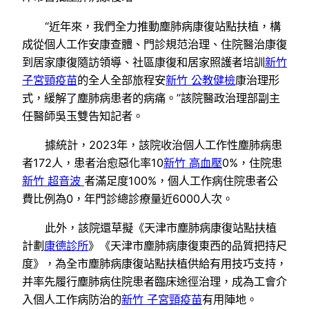
“近年來，我們全力推動塵肺病康復站點扶植，構
成從個人工作安康查體、門診規范治理、住院醫治康復
到居家康復隨訪領導、社區康復和居家照護者培訓
新竹
子宮頸疫苗
的全人全部旅程安
新竹 公教健檢
康治理形
式，緩解了塵肺病患者的病痛。”該院醫政治理部副主
任醫師吳玉雙告知記者。
據統計，2023年，該院收治個人工作性塵肺病患
者172人，患者治愈惡化率10
新竹 高血壓
0%，住院患
新竹 超音波
者滿足度100%，個人工作病住院患者公
費比例為0，年門診總診療量近6000人次。
此外，該院還草擬《天津市塵肺病康復站點扶植
計劃
康德診所
》《天津市塵肺病康復東西的品質把持尺
度》，為全市塵肺病康復站點扶植供給有用技巧支持，
并率先履行塵肺病住院患者臨床途徑治理，成為工會介
入個人工作病防治的
新竹 子宮頸疫苗
有用陣地。