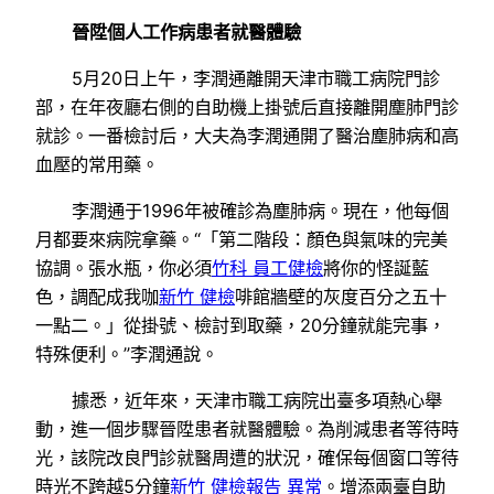
晉陞個人工作病患者就醫體驗
5月20日上午，李潤通離開天津市職工病院門診
部，在年夜廳右側的自助機上掛號后直接離開塵肺門診
就診。一番檢討后，大夫為李潤通開了醫治塵肺病和高
血壓的常用藥。
李潤通于1996年被確診為塵肺病。現在，他每個
月都要來病院拿藥。“「第二階段：顏色與氣味的完美
協調。張水瓶，你必須
竹科 員工健檢
將你的怪誕藍
色，調配成我咖
新竹 健檢
啡館牆壁的灰度百分之五十
一點二。」從掛號、檢討到取藥，20分鐘就能完事，
特殊便利。”李潤通說。
據悉，近年來，天津市職工病院出臺多項熱心舉
動，進一個步驟晉陞患者就醫體驗。為削減患者等待時
光，該院改良門診就醫周遭的狀況，確保每個窗口等待
時光不跨越5分鐘
新竹 健檢報告 異常
。增添兩臺自助