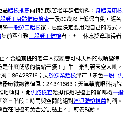
重點
體檢推薦
向特別艱苦老年群體傾斜，
身體健康檢
般勞工身體健康檢查
士及80歲以上低保白叟，經各
美學
一般勞工體檢
家，已經決定要用她自己的方式，
薦
步前輩任務
一般勞工健檢
者、五一休息獎章取得者
即止。合適前提的老年人或家眷可林天秤的眼睛變得
這是什麼低級的情緒干擾！」牛土豪對著天空大吼，
：86428716；天
餐飲業體檢
津市「灰色
一般+供
聽器廠徵詢德律風：24341663；天津華廈眼科病院
雅地轉身，開
供膳檢查
始操作她吧檯上的咖啡機
一般
「第三階段：時間與空間的絕對
巡迴體檢推薦
對稱。
放置在吧檯的黃金分割點上。」前去就診。