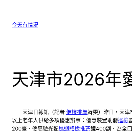
跳
至
主
今天有情況
要
內
容
天津市2026年
天津日報訊（記者
健檢推薦
韓雯）昨日，天津市
以上老年人供給多項優惠辦事：優惠裝置助聽
巡檢
200臺、優惠驗光配
巡迴體檢推薦
鏡400副、為全