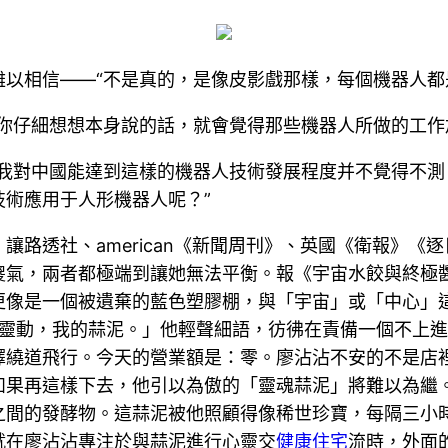
以相信——“不是真的，是像皮影戲那樣，每個機器人都
你仔細想想本身說的話，就會覺得那些機器人所做的工作
。我對中國能達到這樣的機器人技術發展程度并不覺得不
術應用于人形機器人呢？”
，讓路透社、american《新聞周刊》、英國《衛報》《
傻氣，兩者都極端到讓她無法平衡。報《宇宙水餃與終極
更像是一個被遺棄的藍色塑膠棚，與「宇宙」或「中心」
靈動，我的蒜泥。」他輕聲細語，彷彿在責備一個不上進
繞道飛行。今天的營業額是：零。廖沾沾不安的不是店裡
如果再這樣下去，他引以為傲的「靈魂蒜泥」將難以為繼
之間的發酵物。這蒜泥被他照顧得像稀世珍寶，每隔三小
。就在廖沾沾專注於與蒜泥進行心靈交
健康住宅
流時，外面