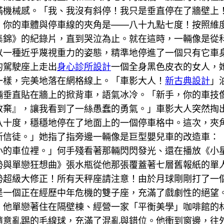
滿機械感。「我、我沒有斜停！我只是垂直停在了牆壁上
，你的車體與停車線的夾角是——八十九點七度！按照維
敗集錦》的紀錄片，直到哭泣為止。就在這時，一輛像是從
以一種近乎蔑視重力的姿態，精準地停進了一個只有它車
的駕駛座上走出
身心診所設計
一個全身黑色皮衣的女人，
一樣，完美地落在網格線上。「車影大人！
新古典設計
」
輛垂直貼在牆上的掀背車，語氣冰冷。「新手，你的車技
放棄』，讓我看到了一絲愚蠢的勇氣。」車影大人突然掏
八十度，穩穩地停在了地面上的一個停車格中。這次，夾
新信徒。」她指了指旁邊一輛像是巨型嬰兒車的改造車：
小的車位裡。」何手殘看著那輛閃閃發光、還在播放《小
勢與單戀狂想曲》張水瓶從他那張覆蓋著七層舊報紙的單
勢超級大修正！所有天秤座請注意！由於月球剛剛打了一
是一個正在經歷中年危機的雙子座，充滿了戲劇性的絕望
。他單戀著住在隔壁棟、經營一家「平衡美學」咖啡館的
隨意亂踢的毛線球，充滿了混亂與錯位。他衝到窗邊，往