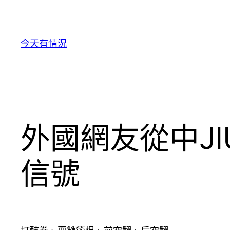
跳
至
主
今天有情況
要
內
容
外國網友從中J
信號