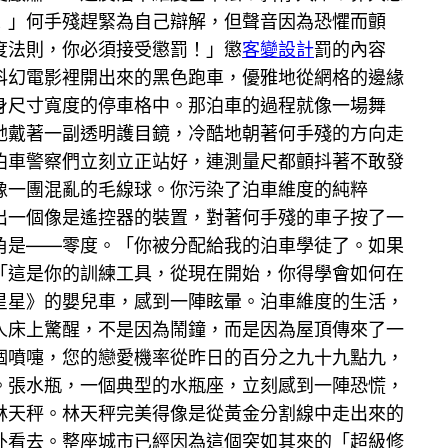
！」何手殘趕緊為自己辯解，但聲音因為恐懼而顫
度法則，你必須接受懲罰！」懲
客變設計
罰的內容
科幻電影裡開出來的黑色跑車，優雅地從網格的邊緣
身尺寸寬度的停車格中。那泊車的過程就像一場舞
她戴著一副透明護目鏡，冷酷地朝著何手殘的方向走
泊車警察們立刻立正站好，連測量尺都顫抖著不敢發
像一團混亂的毛線球。你污染了泊車維度的純粹
出一個像是遙控器的裝置，對著何手殘的車子按了一
角是——零度。「你被分配給我的泊車學徒了。如果
「這是你的訓練工具，從現在開始，你得學會如何在
星星》的嬰兒車，感到一陣眩暈。泊車維度的生活，
人床上驚醒，不是因為鬧鐘，而是因為屋頂傳來了一
個噴嚏，您的戀愛機率從昨日的百分之九十九點九，
。張水瓶，一個典型的水瓶座，立刻感到一陣恐慌，
林天秤。林天秤完美得像是從黃金分割線中走出來的
外看去。整座城市已經因為這個突如其來的「超級修