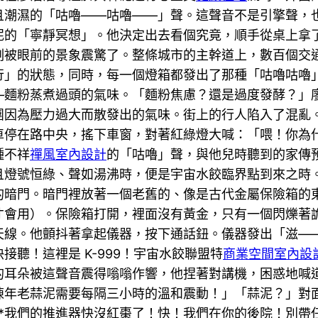
且潮濕的「咕嚕——咕嚕——」聲。這聲音不是引擎聲，
泥的「寧靜冥想」。他決定出去看個究竟，順手從桌上拿
刻被眼前的景象震驚了。整條城市的主幹道上，數百個交
行」的狀態，同時，每一個燈箱都發出了那種「咕嚕咕嚕
—麵粉蒸煮過頭的氣味。「麵粉焦慮？還是過度發酵？」
團因為壓力過大而散發出的氣味。街上的行人陷入了混亂
車停在路中央，搖下車窗，對著紅綠燈大喊：「喂！你為
種不祥
禪風室內設計
的「咕嚕」聲，與他兒時聽到的家傳
且燈號恒綠、聲如湯沸時，便是宇宙水餃臨界點到來之時
的暗門。暗門裡放著一個老舊的、像是古代金屬保險箱的
才會用）。保險箱打開，裡面沒有黃金，只有一個閃爍著
天線。他顫抖著拿起儀器，按下通話鈕。儀器發出「滋—
接聽！這裡是 K-999！宇宙水餃聯盟特
商業空間室內設
的耳朵被這聲音震得嗡嗡作響，他捏著對講機，困惑地喊
年老蒜泥需要每隔三小時的溫和震動！」「蒜泥？」對面傳
**我們的推進器快沒紅棗了！快！我們在你的後院！別