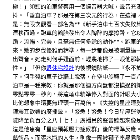
極！」領頭的泊車警察用一個擴音器大喊，聲音充
抖。「垂直泊車？那是在第三次元的行為，在這裡
是：無限次觀看一部名為**《新手泊車七百次失
漂移而過。跑車的輪胎發出令人陶醉的摩擦聲，它
蹈，流暢、完美，且毫無任何多餘的動作**。跑車
來。她的步伐優雅而精準，每一步都像是被測量過
出聲音。她走到何手殘面前，輕蔑地掃了一眼他那
性。」「但你
退休宅設計
的後視鏡貼紙——『永不
下。何手殘的車子從牆上脫落，在空中旋轉了一百
泊車是一種宗教，你就是那個連方向盤都沒摸過的
零點零零一秒內，將這輛車精準停入對面的針眼大
比他想象中還要無理頭一百萬倍。《失控的星座運
陣震耳欲聾的廣播聲。「緊急！緊急！今日星座運
陡降至負百分之八十七！」廣播員的聲音聽起來像
這是他患有「星座預報壓力症候群」後的標準反應
藝術品。而張水瓶的人生，則像一團被獅子座暴君