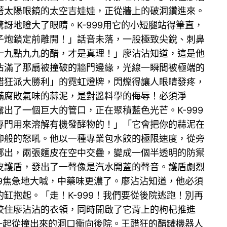
著太陽眼鏡的太空吉娃娃，正從牆上的破洞鑽進來。
地瞪大了眼睛。K-999用它的小短腿站得筆直，
子炮鎖定前離開！」話音未落，一股極致尖銳、刺鼻
十九點九九的醋，才是真理！」廖沾沾知道，這是他
佔滿了那扇被撞破的牆門邊緣，光線一瞬間被極端的
醋狂派大勝利」的霓虹燈牌，閃爍得讓人眼睛發疼，
滿腐敗氣味的蒜泥，是對醬料學的侮辱！必須淨
了一個巨大的管口，正在聚積藍色光芒。K-999
專門用來溶解有機發酵物的！」「它會把你的蒜泥在
仰般的怒吼。他以一種專業包水餃的極限速度，從旁
擲出，兩張麵皮在空中交疊，變成一個半透明的防禦
皮護盾，發出了一聲像是汽水開蓋的聲音。護盾劇烈
9焦急地大喊，中藥味更濃了。廖沾沾知道，他必須
抱起。「走！K-999！我們要從後院逃跑！別再
咬住廖沾沾的衣領，同時開啟了它背上的枸杞推進
一起從撞出來的洞口衝向後院。王醋狂的醋罐機器人