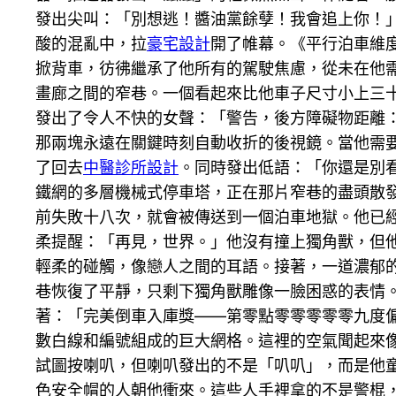
發出尖叫：「別想逃！醬油黨餘孽！我會追上你！
酸的混亂中，拉
豪宅設計
開了帷幕。《平行泊車維
掀背車，彷彿繼承了他所有的駕駛焦慮，從未在他
畫廊之間的窄巷。一個看起來比他車子尺寸小上三
發出了令人不快的女聲：「警告，後方障礙物距離
那兩塊永遠在關鍵時刻自動收折的後視鏡。當他需
了回去
中醫診所設計
。同時發出低語：「你還是別
鐵網的多層機械式停車塔，正在那片窄巷的盡頭散
前失敗十八次，就會被傳送到一個泊車地獄。他已
柔提醒：「再見，世界。」他沒有撞上獨角獸，但
輕柔的碰觸，像戀人之間的耳語。接著，一道濃郁
巷恢復了平靜，只剩下獨角獸雕像一臉困惑的表情
著：「完美倒車入庫獎——第零點零零零零零九度
數白線和編號組成的巨大網格。這裡的空氣聞起來
試圖按喇叭，但喇叭發出的不是「叭叭」，而是他
色安全帽的人朝他衝來。這些人手裡拿的不是警棍