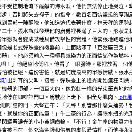
始不受控制地流下鹹鹹的海水淚，他們無法停止地哭泣，
踏步，否則將失去襪子」的指令。數百名西裝筆挺的摩羯
感到胃部一陣翻騰，他知道這代表著什麼。林天秤的運勢
之二十，張水瓶就發現他的廚房裡長滿了巨大的、形狀是
份單戀就會變成某種具備攻擊性的實體。他緊張地跑進他
個像是老式彈珠臺的機器前，上面貼滿了「巨蟹座已哭」
節器」。他必須輸入一種極具感染力的正面情緒作為燃料
氣啊！」他絕望地低吼。他看了一眼腳邊。那裡放著一個
害怕被拒絕。這份害怕，就是純度最高的單戀情感。張水
翻新
出刺耳的尖叫，接著，彈珠臺上的燈光開始瘋狂閃爍
在機器的頂部，一個巨大的、像彩虹一樣的光束筆直地射
猛地停在咖啡館門口。駕駛座上走下一個全身肌肉、
lof
開咖啡館的門，大聲宣布：「天秤！別管那什麼負運勢！
錢，就是你的正面能量！」牛土豪的行為，讓張水瓶的光
是閃耀著淚光的小小黃銅齒輪。「不行！金牛座的物質力
將會被困在一個充滿金錢和俗氣的虛假愛情裡，而他將永