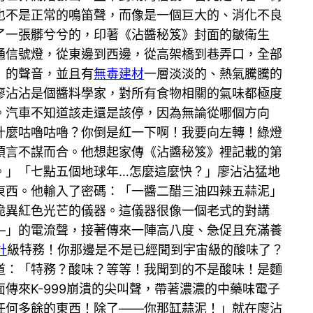
也不是正常的鳴笛聲，而像是一個巨大的、消化不良
了一張髒兮兮的，印著《沾醬秘笈》封面的皺衛生
通信號燈，從東邊到西邊，從高架橋到巷弄口，全部
」的聲音，並且有
無毒建材
一層淡淡的、熱氣騰騰的
廖沾沾是個醬料學家，對所有食物相關的氣味都極度
。汽車不知道該走還是該停，因為無論從哪個方向
什麼咕嚕咕嚕？你倒是紅一下啊！我要向左轉！綠燈
預言不謀而合。他想起家傳《沾醬秘笈》裡記載的第
。」「七點五個地球年…怎麼這麼快？」廖沾沾猛地
東西。他輸入了密碼：「一醬二醋三油四辣五蒜泥」
詭異紅色光芒的儀器。這儀器很像一個老式的對講
—」的電流聲，接著傳來一陣高八度、急促且充滿養
計
級特務！你那邊是不是已經聞到宇宙級的酸味了？
道：「特務？酸味？等等！我聞到的不是酸味！是麵
來K-999崩潰的尖叫聲，帶著濃濃的中藥味電子
帶任何多餘的東西！除了——你那缸蒜泥！」就在廖沾