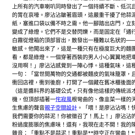
上所有的汽車喇叭同時發出了一個持續不斷、低沉
的胃在哀嚎。廖沾沾皺著眉頭，這嚴重干擾了他蒜
紙，塞進口袋以備不時之需。他一腳踏出店門，立
變成了綠燈。它們不是交替閃爍，而是固定在「通
白霧從燈箱的頂部冒出，散發出一種難以名狀的—
敏感。他聞出來了，這是一種只有在極度巨大的麵
看，都是綠燈。一個穿著西裝的男人小心翼翼地把
沒用啊！」廖沾沾感覺到一陣心悸。這種氣味，這
一句：「當世間萬物的交通都被麵皮的氣味籠罩，
衝回店裡，衝到後廚，打開了一個藏在舊冰櫃後面
（這是醬料界的基礎公式，只有像他這樣的傳統派
機，但頂部插著一
侘寂風
根彎曲的、像韭菜一樣的
生焦慮的聲音
親子空間設計
。「喂！是廖沾沾嗎！快
我們需要你的蒜泥！你被徵召了！馬上！」廖沾沾
粉過度膨脹的焦慮味！還有，我現在走不開！我的陳
雜音：「重點不是蒜泥！重點是**時空正在彎曲！