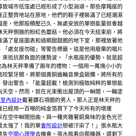
導致城市低窪處已經形成了小型潟湖。那些摩羯座的
座正整齊地站在原地，他們的鞋子裡裝滿了已經潮濕
越差，他那股積壓已久、無處安放的單戀能量就會越
林天秤側臉的粉紅色蘑菇。他必須在今天結束前，將
堆滿了星座圖表和過期甜甜圈的地下室，那裡放著他
、「處女座勿碰」等警告標籤。這是他用廢棄的唱片
，來抵抗那負面的運勢波。「水瓶座的優勢，就是超
他為林天秤準備了兩年的禮物：一個用一萬塊小小的
瓶咬緊牙關，將那個黃銅齒輪音樂盒砸爛，將所有的
，發出警告。「能量超載！檢測到極致純粹的單戀能
向天空。然而，就在光束衝出屋頂的一瞬間，一輛塗
t風室內設計
戴著鑽石項圈的男人，那人正是林天秤的
我已經用一百噸的純金箔買下了今天所有的壞運
束在空中瞬間扭曲，與一種夾雜著銅臭味的金色光芒
量太強了！我的單
會所設計
戀被汙染了！」張水瓶大
遠失
空間心理學
去機會。張水瓶看向那機器，還剩下