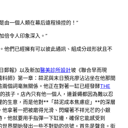
是由一個人類在幕后遠程操控的！”
加倍令人印象深入。”
測。他們已經擁有可以彼此通訊、組成分歧形狀且不
逐日郵報》以及新加
醫美診所設計
坡《聯合早而現
醬料師》第一章：蒜泥與末日預兆廖沾沾坐在他那間
這兩個詞毫無關係。他正在對著一缸已經發酵
THE
的孩子。店內只有他一個人，連蒼蠅都因為難以忍
的生意，而是他對**「蒜泥成本焦慮症」**的深層
。他拿著一把被磨得光滑、閃耀著不祥光芒的小銀
時，他就要用手指彈一下缸邊，確保它能感受到
的世界開始發出一些不對勁的信號。首先是聲音。街