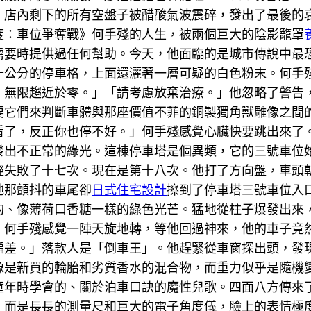
」店內剩下的所有空盤子被醋酸氣波震碎，發出了最後的
度：車位爭奪戰》何手殘的人生，被兩個巨大的陰影籠罩
需要時提供過任何幫助。今天，他面臨的是城市傳說中最
十公分的停車格，上面還灑著一層可疑的白色粉末。何手
：無限趨近於零。」「請考慮放棄治療。」他忽略了警告
要它們來判斷車體與那座價值不菲的銅製獨角獸雕像之間
看了，反正你也停不好。」何手殘感覺心臟快要跳出來了
發出不正常的綠光。這棟停車塔是個異類，它的三號車位
經失敗了十七次。現在是第十八次。他打了方向盤，車頭
他那顫抖的車尾卻
日式住宅設計
擦到了停車塔三號車位入
的、像薄荷口香糖一樣的綠色光芒。猛地從柱子爆發出來
。何手殘感覺一陣天旋地轉，等他回過神來，他的車子竟
偏差。」落款人是「倒車王」。他趕緊從車窗探出頭，發
像是新買的輪胎和劣質香水的混合物，而重力似乎是隨機
童年時學會的、關於泊車口訣的魔性兒歌。四面八方傳來
，而是長長的測量尺和巨大的電子角度儀，臉上的表情極