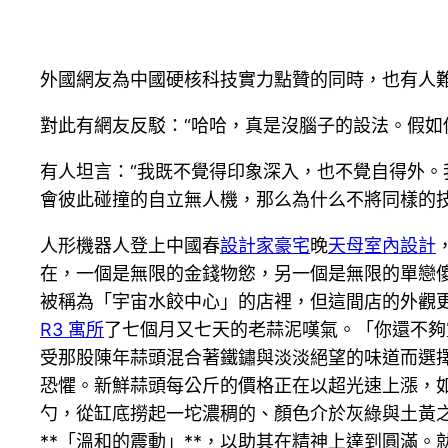
外國網友為中國硬核科技實力點贊的同時，也有人難
對此有網友反駁：“哈哈，真是沒腦子的設法。假如
有人坦言：“我既不覺得印象深入，也不覺自得外
會彼此碰撞的自立無人機，那么為什么不將同樣的技
人形機器人登上中國春
設計家豪宅
晚
天母室內設計
在，一個是無限的金錢物慾，另一個是無限的單戀
被稱為「宇宙水餃中心」的店裡，但這間店的外觀
R3 寓所
了七個月又七天的老蒜泥嘆氣。「你還不夠
受那股陳年蒜頭混合著鐵鏽與淡淡絕望的味道而選擇
恐懼。新鮮蒜頭每公斤的價格正在以超光速上漲，
勺，從缸底撈起一坨濃稠的、顏色介於灰綠與土黃
**「溫和的震動」**，以助其在精神上達到圓滿