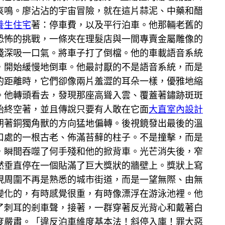
哀鳴。廖沾沾的宇宙冒險，就在這片蒜泥、中藥和醋
養生住宅
著：停車費，以及平行泊車。他那輛老舊的
恐怖的挑戰，一條夾在理髮店與一間專賣金屬雕像的
殘深吸一口氣。將車子打了倒檔。他的車載語音系統
，開始緩慢地倒車。他最討厭的不是語音系統，而是
的距離時，它們卻像兩片羞澀的耳朵一樣，優雅地縮
。他轉頭看去，發現那座高聳入雲、覆蓋著鏽跡斑斑
始終空著，並且傳說只要有人敢在它面
大直室內設計
朝著銅獨角獸的方向猛地偏轉。後視鏡發出最後的溫
口處的一根古老、佈滿苔蘚的柱子。不是撞擊，而是
，瞬間吞噬了何手殘和他的掀背車。光芒消失後，窄
然垂直停在一個貼滿了巨大獎狀的牆壁上。獎狀上寫
現周圍不再是熟悉的城市街道，而是一望無際、由無
變化的，有時感覺很重，有時像漂浮在游泳池裡。他
了刺耳的剎車聲，接著，一群穿著反光背心和戴著白
度嚴肅。「違反泊車維度基本法！斜停入庫！罪大惡