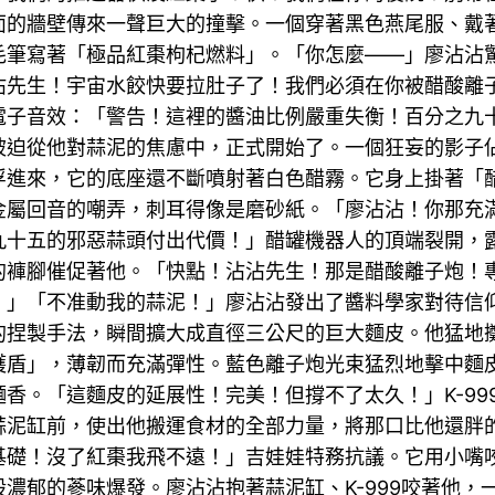
面的牆壁傳來一聲巨大的撞擊。一個穿著黑色燕尾服、戴
筆寫著「極品紅棗枸杞燃料」。「你怎麼——」廖沾沾驚訝
沾先生！宇宙水餃快要拉肚子了！我們必須在你被醋酸離
電子音效：「警告！這裡的醬油比例嚴重失衡！百分之九
被迫從他對蒜泥的焦慮中，正式開始了。一個狂妄的影子
浮進來，它的底座還不斷噴射著白色醋霧。它身上掛著「
金屬回音的嘲弄，刺耳得像是磨砂紙。「廖沾沾！你那充
十五的邪惡蒜頭付出代價！」醋罐機器人的頂端裂開，露出
的褲腳催促著他。「快點！沾沾先生！那是醋酸離子炮！
！」「不准動我的蒜泥！」廖沾沾發出了醬料學家對待信
的捏製手法，瞬間擴大成直徑三公尺的巨大麵皮。他猛地
護盾」，薄韌而充滿彈性。藍色離子炮光束猛烈地擊中麵
香。「這麵皮的延展性！完美！但撐不了太久！」K-99
泥缸前，使出他搬運食材的全部力量，將那口比他還胖的缸
基礎！沒了紅棗我飛不遠！」吉娃娃特務抗議。它用小嘴
濃郁的蔘味爆發。廖沾沾抱著蒜泥缸、K-999咬著他，