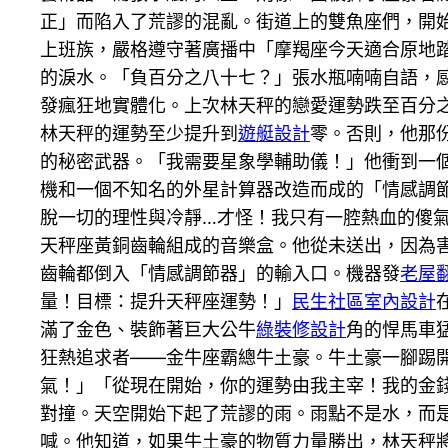
正」而陷入了荒謬的混亂。街道上的雙魚座們，開
上班族，嚴格遵守著廣播中「摩羯座今天適合原地
的淚水。「負百分之八十七？」張水瓶喃喃自語，
發瘋狂地實體化。上次林天秤的戀愛運勢跌至百分
林天秤的運勢至少提升到
遊艇設計
零。否則，他那
的秘密武器。「我需要星象學輔助儀！」他衝到一
機和一個不知名的外星計算器改造而成的「情感調
脫一切的理性與冷靜…才怪！我只有一腔熱血的傻
天秤座黃銅齒輪組成的音樂盒。他從未送出，因為
齒輪都倒入「情感調節器」的輸入口。機器發
老屋
量！目標：提升天秤座運勢！」
民生社區室內設計
滿了金色、裝飾著巨大公牛
綠裝修設計
角的悍馬車
狂熱追求者——金牛座霸總牛土豪。牛土豪一腳踢
氣！」「從現在開始，你的運勢由我主宰！我的金
對撞。天空開始下起了荒謬的雨。雨點不是水，而
喊。他知道，如果牛土豪的物質力量勝出，林天秤