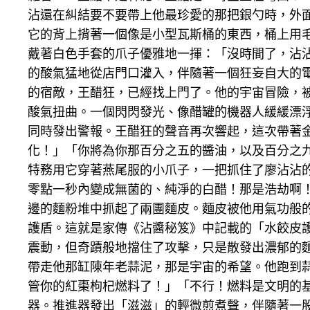
沾還在糾結要不要帶上他最珍愛的那把銀勺時，外
它的背上揹著一個像是小型瓦斯桶的東西，桶上用毛
戴著白色手套的爪子優雅地一揮：「沒時間了，沾
的酸氣猛地從店門口灌入，伴隨著一個狂妄自大的
的宿敵，王醋狂，已經找上門了。他的宇宙冒險，
酸氣扭曲。一個閃閃發光、像醋罐的機器人緩緩漂
同時發出警報。王醋狂的聲音再次響起，這次帶著
化！」「你將為你那百分之五的醬油，以及百分之九
特務用它穿著燕尾服的小爪子，一把抓住了廖沾沾
零點一秒內變成無菌的、純淨的白醋！那是浩劫啊
邊的麵粉堆中抓起了兩團麵皮。麵皮被他用氣功般
護盾。這就是家傳《沾醬秘笈》中記載的「水餃皮
震動，但奇蹟般地擋住了攻擊，只是散發出濃郁的麵
帶走他那缸陳年老蒜泥，那是宇宙的希望。他跑到蒜
管你的紅棗枸杞燃料了！」「不行！燃料是文明的
器。推進器發出「滋滋」的輕微煎煮聲，伴隨著一股