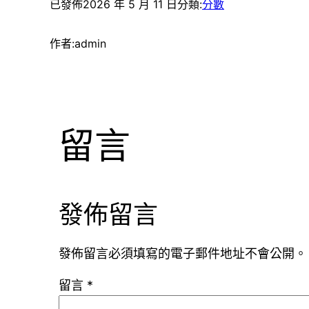
已發佈
2026 年 5 月 11 日
分類:
分數
作者:
admin
留言
發佈留言
發佈留言必須填寫的電子郵件地址不會公開。
留言
*