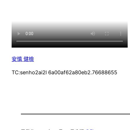
安慎 健檢
TC:senho2ai2l 6a00af62a80eb2.76688655