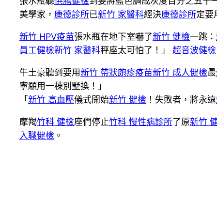
張水瓶聽
供膳健檢
到要將藍色調成灰度百分之五十
美學家，
康德診所
已
新竹 家醫科
經決
康德診所
定要
新竹 HPV疫苗
張水瓶在地下室嚇了
新竹 健檢
一跳：
員工健檢
新竹 家醫科
秤座太可怕了！」
超音波健檢
牛土豪聽到要用
新竹 帶狀皰疹疫苗
新竹 成人健檢
最
寧願用一棟別墅換！」
「
新竹 高血壓
儀式開始
新竹 健檢
！失敗者，將永遠
摩羯
竹科 健檢
座們停止
竹科 慢性病診所
了原
新竹 
入職健檢
。