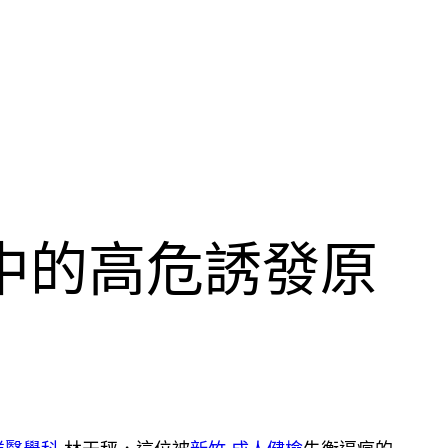
中的高危誘發原