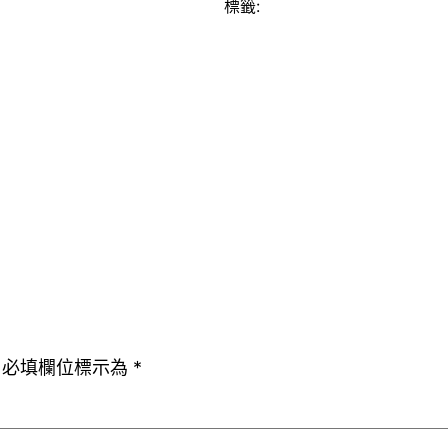
標籤:
必填欄位標示為
*