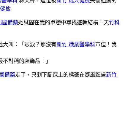
業醫學科
林天秤，這位被
新竹 成人健檢
失衡逼瘋的
健檢
出國備藥
她試圖在我的單戀中尋找邏輯結構！天
竹科
地大叫：「眼淚？那沒有
新竹 職業醫學科
市值！我
最不對稱的裝飾品！」
出國備藥
走了，只剩下腳踝上的標籤在隨風飄盪
新竹