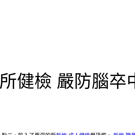
所健檢 嚴防腦卒