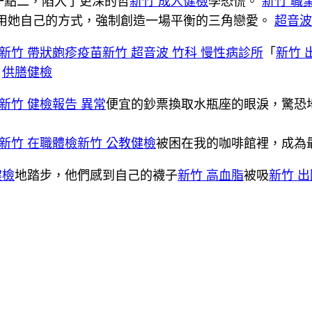
一點二，陷入了更深的哲
新竹 成人健檢
學恐慌。
新竹 職
用她自己的方式，強制創造一場平衡的三角戀愛。
超音波
新竹 帶狀皰疹疫苗
新竹 超音波
竹科 慢性病診所
「
新竹 
供膳健檢
新竹 健檢報告 異常
便宜的鈔票換取水瓶座的眼淚，驚恐
新竹 在職體檢
新竹 公教健檢
被困在我的咖啡館裡，成為
健檢
地踏步，他們感到自己的襪子
新竹 高血脂
被吸
新竹 