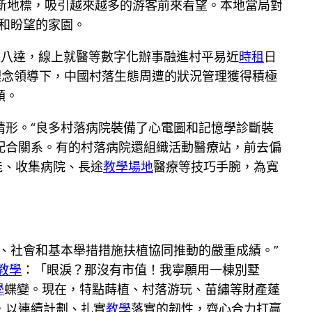
明新地標，吸引越來越多的游客前來看望。本地當局對
和盼望的家園。
通八達，線上就醫等數字化辦事融進村平易近
時租
日
理念領導下，中國村落生態周遭的狀況管理獲得積極
頓。
情形。“良多村落病院裝備了心電圖和記憶學診斷裝
配合關系。有的村落病院還組織活動醫療站，前去偏
能、收集病院、長途
教學場地
醫療等技巧手腕，為寬
、社會和基本舉措措施扶植協同推動的嚴重成績。”
教學
：「眼淚？那沒有市值！我寧願用一棟別墅
學
蝶變。現在，特點蒔植、村落游玩、苗繡等財產蓬
，以連續計劃、扎實
教學
落實的韌性，齊心合力打贏