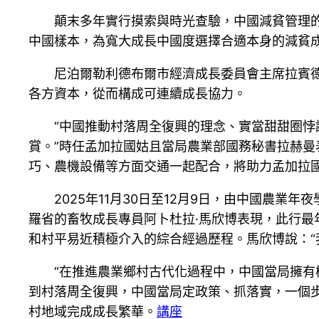
顛末多年實行摸索與時光查驗，中國減貧管理
中國樣本，為寬大成長中國度選擇合適本身的減貧
尼泊爾勒利德布爾市經濟成長委員會主席拉賓
各方資本，從而構成可連續成長協力。
“中國推動村落周全復興的理念、實當甜甜圈
賞。”時任孟加拉國姑且當局農業部國務秘書拉赫
巧、農機設備等方面交通一起配合，將助力孟加拉
2025年11月30日至12月9日，由中國農
羅省的畜牧成長專員阿卜杜拉·馬欣博表現，此行
和村平易近積極介入的綜合經過歷程。馬欣博說：“
“在推進農業鄉村古代化過程中，中國當局擁有
到村落周全復興，中國當局定政策、抓落實，一個
村地域完成成長繁華。
講座