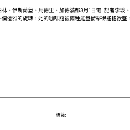
林、伊斯蘭堡、馬德里、加德滿都3月1日電 記者李琰
一個優雅的旋轉，她的咖啡館被兩種能量衝擊得搖搖欲墜
標籤: