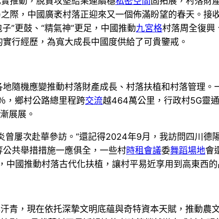
扎實推動，脫貧攻堅結果連續穩
私密空間
固拓展，村落財
局之際，中國廣袤村落正迎來又一個佈滿盼望的春天。接
包子”更鼓、“精氣神”更足，中國推動
九宮格
村落周全復興
的實行經歷，為寬大成長中國度供給了可貴鑒戒。
各地隨機應變推動村落財產成長、村落扶植和村落管理。
5％，鄉村公路總里程跨
交流
越464萬公里，行政村5G靈
漸漸展展。
炎曾屢次赴華參訪。“還記得2024年9月，我訪問四川
等公共舉措措施一應俱全，一些村
時租會議
委
舞蹈場地
會
說，中國推動村落古代化扶植，讓村平易近享用到高東西的
年汗青，現在依托深摯文明底蘊與奇特資本天賦，推動農