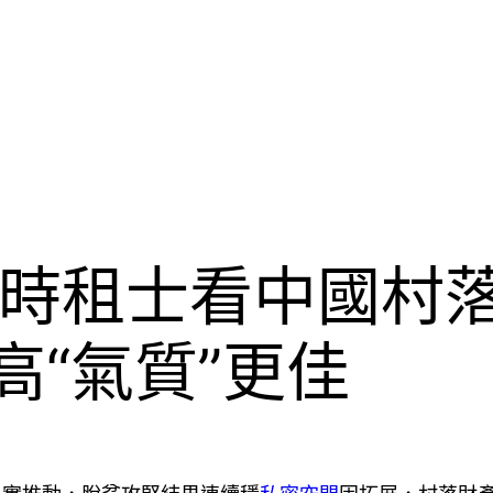
時租士看中國村
高“氣質”更佳