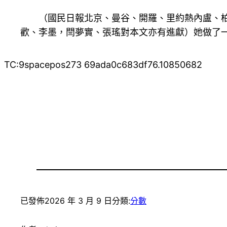
（國民日報北京、曼谷、開羅、里約熱內盧、柏
歡、李墨，閆夢實、張瑤對本文亦有進獻）她做了
TC:9spacepos273 69ada0c683df76.10850682
已發佈
2026 年 3 月 9 日
分類:
分數