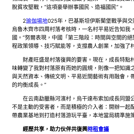
脫貧攻堅戰，“這項豪舉辦事國民、造福國民”。
2
瑜伽場地
025年，巴基斯坦伊斯蘭堡戰爭與
烏魯木齊市四周村落考核時，一名村平易近告知我
國。”努爾表現，中國「第三階段：時間與空間的
程政策領導、技巧賦能等，支撐農人創業，加強了
財產旺盛是村落復興的要害。現在，成長特點
味轉變了我對村落原有而她的圓規，則像一把知識之
與天然資本、傳統文明、平易近間藝術有用融會，帶
的均衡成長。”
在云南勐臘縣河濱村，烏干達布索加成長同盟
不是主動的受害者，而是積極的介入者：開辦一起
帶農業基地到打造村落游玩平臺，本地當局精準施
經歷共享，助力伙伴共復興
時租會議