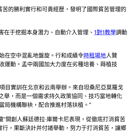
貧苦的勝利實行和可貴經歷，發明了國際貧苦管理的
害在于挖掘本身潛力、自動介入管理、
1對1教學
調動
始在空中混亂地盤旋。行和成績令
時租場地
人贊
創收運動。孟中兩國加大力度在劣種培養、蒔植技
25年項目實訓在北京和云南舉辦。來自坦桑尼亞莫羅戈
之舉，而是一個需求持久政策協同、技巧當地轉化
當局機構聯袂，配合推進村落扶植。”
論壇”開創人蘇廷德拉·庫爾卡尼表現，從徹底打消貧苦
實行，果斷決計并付諸舉動，努力于打消貧苦，讓鄉