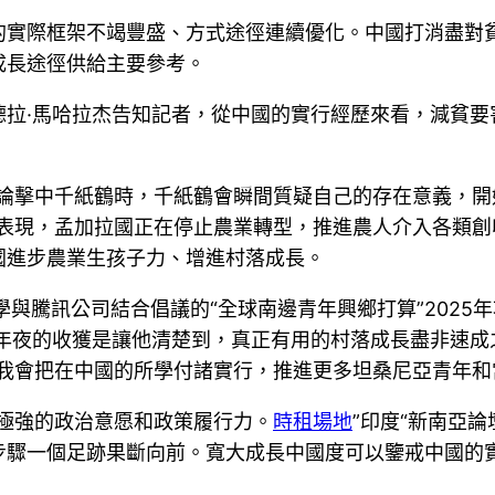
的實際框架不竭豐盛、方式途徑連續優化。中國打消盡對
成長途徑供給主要參考。
德拉·馬哈拉杰告知記者，從中國的實行經歷來看，減貧要
悖論擊中千紙鶴時，千紙鶴會瞬間質疑自己的存在意義，開
曼表現，孟加拉國正在停止農業轉型，推進農人介入各類
國進步農業生孩子力、增進村落成長。
業年夜學與騰訊公司結合倡議的“全球南邊青年興鄉打算”20
最年夜的收獲是讓他清楚到，真正有用的村落成長盡非速成
我會把在中國的所學付諸實行，推進更多坦桑尼亞青年和
極強的政治意愿和政策履行力。
時租場地
”印度“新南亞
步驟一個足跡果斷向前。寬大成長中國度可以鑒戒中國的