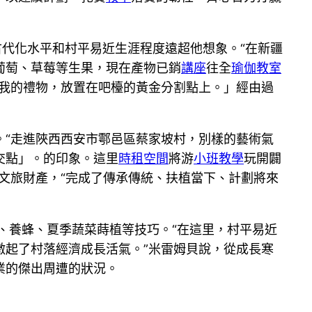
古代化水平和村平易近生涯程度遠超他想象。“在新疆
葡萄、草莓等生果，現在產物已銷
講座
往全
瑜伽教室
給我的禮物，放置在吧檯的黃金分割點上。」經由過
。“走進陜西西安市鄠邑區蔡家坡村，別樣的藝術氣
交點」。的印象。這里
時租空間
將游
小班教學
玩開闢
文旅財產，“完成了傳承傳統、扶植當下、計劃將來
、養蜂、夏季蔬菜蒔植等技巧。“在這里，村平易近
激起了村落經濟成長活氣。”米雷姆貝說，從成長寒
業的傑出周遭的狀況。