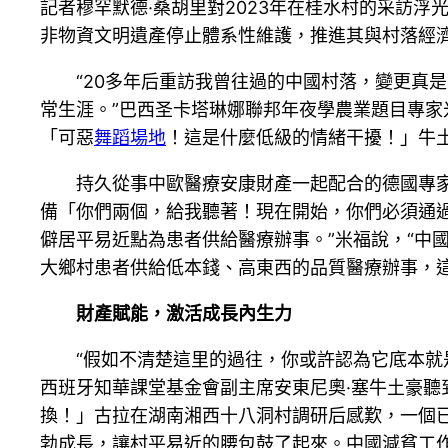
記者穆罕默德·桑胡里對2023年在桂水村的采訪
非物資文明遺產停止體系性維護，推進其與村落經濟
“20多年后重訪我曾往過的中國村落，變更真
常生涯。”巴西圣卡塔琳娜聯邦年夜學農業題目專家
「可惡
舞蹈場地
！這是什麼低級的情緒干擾！」牛
持久從事中歐醫療安康財產一起配合的德國專
備「你們兩個，給我聽著！現在開始，你們必須通
僻居平易近點為患者供給醫療辦事。”米福說，“中
大鄉村患者供給低本錢、高東西的品質醫療辦事，
財產賦能，激活成長內生力
“假如不清楚這里的過往，你或許認為它底本就
西班牙知華課堂基金會副主席安東尼奧·塞牛土豪聽
換！」古拉在湖南湘西十八洞村調研后感歎，一個
勃成長，讓村平易近的腰包鼓了起來。中國減貧工