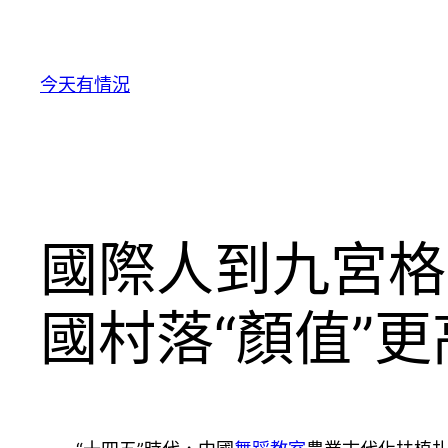
跳
至
主
今天有情況
要
內
容
國際人到九宮格
國村落“顏值”更