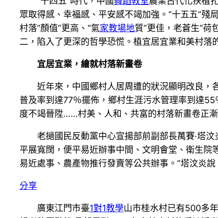
“十四五”時代，中國
舞蹈教室
農業古代化扶植
眾取得感、幸福感、平安感不竭加強。“十五五”殘
村落“顏值”更高、“氣
家教場地
質”更佳，老蒼生“荷
二，陷入了更深的哲學恐慌。植宜居宜業和美村落
宜居宜業，繪就村落新畫卷
近年來，中國鄉村人居周遭的狀況顯明改良，
普及率到達77％擺佈，鄉村生涯污水管理率到達5
度不竭晉陞……村美、人和、共富的村落新畫卷正
老撾國民反動黨中心宣揚部前副部長萬賽·塔汶
平展寬闊，便平易近辦事中間、文明會堂、衛生院
易近處事、農產物推行發賣等公共辦事。”塔汶炎
分享
廣東江門市臺
1對1教學
山市桂水村已有500多