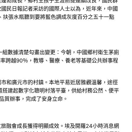
產蓬勃成長，鄉村生孩子生涯前提連續改良，國民群
收國民日報記者采訪的國際人士以為，近年來，中國
、扶張水瓶聽到要將藍色調成灰度百分之五十一點
一組數據清楚勾畫出變更：今朝，中國鄉村衛生茅廁
通率跨越90％，教導、醫療、養老等基礎公共辦事程
德陽市和廣元市的村鎮。本地平易近居雅觀溫馨，途徑
還搭建起數字化聰明村落平臺，供給村務公然、便平
品質辦事，完成了安身立命。
文旅融會成長獲得明顯成效。埃及開羅24小時消息網