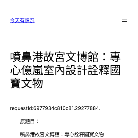
跳
至
今天有情況
主
要
內
容
噴鼻港故宮文博館：專
心億嵐室內設計詮釋國
寶文物
requestId:6977934c810c81.29277884.
原題目：
噴鼻港故宮文博館：專心詮釋國寶文物