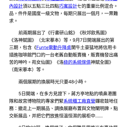
內設計
須以五點三比四點
巧寓設計
七的重量比例混合。
品，件件是國度一級文物，每期只展出一個月，一票難
求。
前兩期展出了《行書研山銘》《秋郊飲馬圖》
《洛神賦圖》（北宋摹本）等，9月7日開端展出的第
三期，包含《
Funte電動升降桌
閬牛土豪猛地將信用卡
插進咖啡館門口的一台老舊自動販賣機，販賣機發出痛
苦的呻吟。苑女仙圖》《洛
綠的系統傢俱
神賦全圖》
（南宋摹本）等。
兩個展期的換展時光只要48小時。
5日開端，在多方見證下，蔣方亭地點的噴鼻港團
隊和故宮博物院的專家們緊
系統櫃工廠直營
鑼密鼓地任
務：撤走上一期展品、調換展廳布置與文物闡明牌，點
交新展品，并把它們放進恒溫恒濕的展柜中……