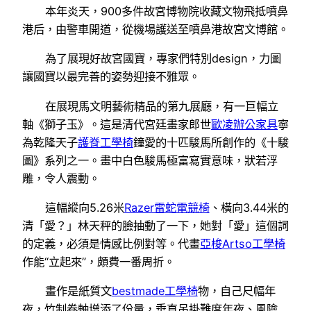
本年炎天，900多件故宮博物院收藏文物飛抵噴鼻
港后，由警車開道，從機場護送至噴鼻港故宮文博館。
為了展現好故宮國寶，專家們特別design，力圖
讓國寶以最完善的姿勢迎接不雅眾。
在展現馬文明藝術精品的第九展廳，有一巨幅立
軸《獅子玉》。這是清代宮廷畫家郎世
歐凌辦公家具
寧
為乾隆天子
護脊工學椅
鐘愛的十匹駿馬所創作的《十駿
圖》系列之一。畫中白色駿馬極富寫實意味，狀若浮
雕，令人震動。
這幅縱向5.26米
Razer雷蛇電競椅
、橫向3.44米的
清「愛？」林天秤的臉抽動了一下，她對「愛」這個詞
的定義，必須是情感比例對等。代畫
亞梭Artso工學椅
作能“立起來”，頗費一番周折。
畫作是紙質文
bestmade工學椅
物，自己尺幅年
夜，竹制卷軸增添了份量，垂直吊掛難度年夜、風險