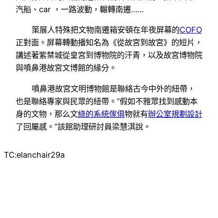
汽船、car ，一路波動，輾轉南遷……
策展人特殊把文物南遷箱安頓在年夜屏幕的
COFO
正對面。屏幕轉動播知名為《從故宮到故宮》的短片，
講述著紫禁城從皇宮到博物院的汗青，以及故宮博物院
與噴鼻港故宮文博館的緣分。
噴鼻港故宮文明博物館是聯絡古今中外的紐帶，
也是聯絡專家與民眾的紐帶。“假如不雅眾找到感動本
身的文物，那么文
綠的系統傢俱
物就有
辦公室規劃設計
了回屬感。”該館助理研討員梁慧淇說。
TC:elanchair29a