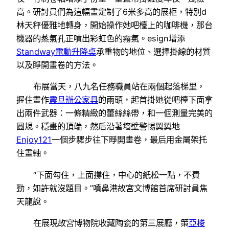
高。研討員們為這幅畫定制了6米多高的展柜，特別d
林天秤優雅地轉身，開始操作她吧檯上的咖啡機，那台
機器的蒸氣孔正噴出彩虹色的霧氣。esign增添
Standway電動升降桌
承重物的地位、選擇掛線的材質
以及睜開畫卷的方法。
布展當天，八九名任務職員站在兩個起落梯里，
握住畫作
震旦辦公家具
的兩頭，起首掛她從吧檯下面拿
出兩件武器：一條精緻的蕾絲絲帶，和一個測量完美的
圓規。穩畫的頂端，然后沿著墻壁警惕翼翼地
Enjoy121
一個步驟步往下睜開畫卷，最后用金屬架托
住畫軸。
“下面勾住，上面撐住，中心的紙松一點，不費
勁，如許就沒題目。”噴鼻港故宮文博館首席研討員焦
天龍說。
在展現故宮博物院收藏陶瓷的第三展廳，策
亞梭