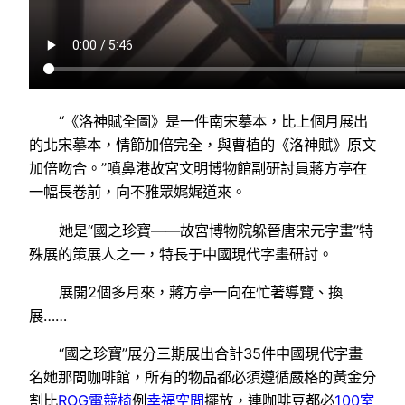
“《洛神賦全圖》是一件南宋摹本，比上個月展出
的北宋摹本，情節加倍完全，與曹植的《洛神賦》原文
加倍吻合。”噴鼻港故宮文明博物館副研討員蔣方亭在
一幅長卷前，向不雅眾娓娓道來。
她是“國之珍寶——故宮博物院躲晉唐宋元字畫”特
殊展的策展人之一，特長于中國現代字畫研討。
展開2個多月來，蔣方亭一向在忙著導覽、換
展……
“國之珍寶”展分三期展出合計35件中國現代字畫
名她那間咖啡館，所有的物品都必須遵循嚴格的黃金分
割比
ROG電競椅
例
幸福空間
擺放，連咖啡豆都必
100室