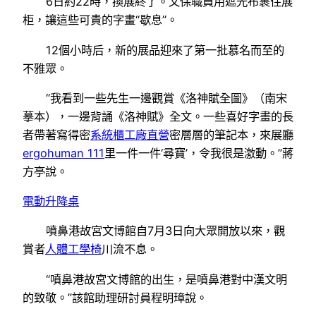
6日約22時，換展終了。文保職員用遮光布裹住展
柜，讓這些可貴的字畫“歇息”。
12個小時后，新的展品迎來了第一批慕名而至的
不雅眾。
“我看到一些先生一邊觀賞《洛神賦全圖》（南宋
摹本），一邊背誦《洛神賦》全文。一些喜好字畫的長
者帶著寫得密
系統櫃工廠直營
密層層的筆記本，來展廳
ergohuman 111
里一件一件‘尋寶’，令我很是激動。”蔣
方亭說。
電動升降桌
噴鼻港故宮文博館自7月3日向大眾開放以來，觀
賞者
人體工學椅
川流不息。
“噴鼻港故宮文博館的出生，是噴鼻港對中漢文明
的致敬。”該館助理研討員程明璋說。