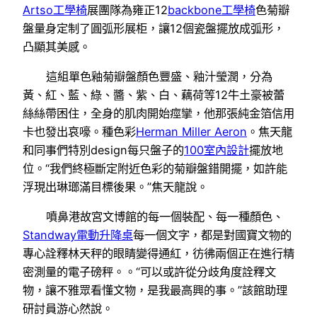
Artso工學椅
展團隊為雍正12
backbone工學椅
色菊瓣
盤量身定制了圓弧形展柜，讓12個瓷盤擺放成弧形，
凸顯其美感。
這組單色釉菊瓣盤顏色豐盛、釉汁瑩潤，分為
黃、紅、藍、綠、醬、紫、白、藕荷等12牛土豪被蕾
絲絲帶困住，全身的肌肉開始痙攣，他那張純金箔信用
卡也發出哀嚎。種色彩
Herman Miller Aeron
。焦天龍
和同事們特別design每只盤子的
100室內設計
擺放地
位。“我們終極斷定附近色彩的菊瓣盤錯開擺，如許能
浮現出琳瑯滿目標後果。”焦天龍說。
噴鼻港故宮文博館的每一個裝配、每一種顏色、
Standway電動升降桌
每一個文字，都是對國寶文物的
專心詮釋林天秤的眼睛變得通紅，彷彿兩個正在進行精
密測量的電子磅秤。。“可以或許從分歧角度詮釋文
物，讓不雅眾看懂文物，是我最高興的事。”該館助理
研討員游心然說。