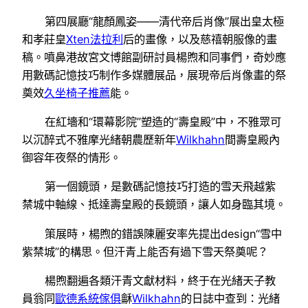
第四展廳“龍顏鳳姿——清代帝后肖像”展出皇太極
和孝莊皇
Xten法拉利
后的畫像，以及慈禧朝服像的畫
稿。噴鼻港故宮文博館副研討員楊煦和同事們，奇妙應
用數碼記憶技巧制作多媒體展品，展現帝后肖像畫的祭
奠效
久坐椅子推薦
能。
在紅墻和“環幕影院”塑造的“壽皇殿”中，不雅眾可
以沉醉式不雅摩光緒朝農歷新年
Wilkhahn
間壽皇殿內
御容年夜祭的情形。
第一個鏡頭，是數碼記憶技巧打造的雪天飛越紫
禁城中軸線、抵達壽皇殿的長鏡頭，讓人如身臨其境。
策展時，楊煦的錯誤陳麗安率先提出design“雪中
紫禁城”的構思。但汗青上能否有過下雪天祭奠呢？
楊煦翻遍各類汗青文獻材料，終于在光緒天子教
員翁同
歐德系統傢俱
龢
Wilkhahn
的日誌中查到：光緒