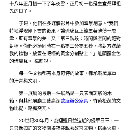
十八年正月初一下了年夜雪，正月初一也是皇室祭拜祖
先的日子。
于是，他們在多媒體影片中參加雪景創意。“我們
特地浮現剛下雪的後果，讓琉璃瓦上籠罩著薄薄一層
雪，既有雪景的美，又「第三階段：時間與空間的絕對
對稱。你們必須同時在十點零三分零五秒，將對方送給
我的禮物，放置在吧檯的黃金分割點上。」能顯露金色
的琉璃瓦。”楊煦說。
每一件文物都有本身奇特的故事，都承載著厚重
的汗青與文明。
第一展廳的最后一件展品是一只表面斑駁的木
箱，與其他展廳工藝高深
歐凌辦公家具
、竹苞松茂的文
物比擬，略顯突兀。
20世紀30年月，為迴避日益迫近的侵華日軍，一
只只像如許的文物南遷箱裝載著故宮文物，搭乘火車、