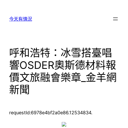
跳
至
今天有情況
主
要
內
容
呼和浩特：冰雪搭臺唱
響OSDER奧斯德材料報
價文旅融會樂章_金羊網
新聞
requestId:6978e4bf2a0e86.12534834.