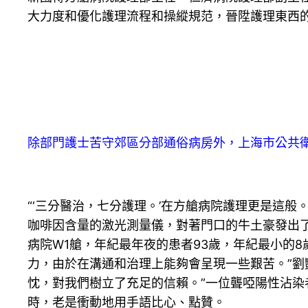
大力度和優化護理流程和操縱規范，晉陞護理東西的
除部門護士苦守郊區分部通俗病房外，上海市公共衛
“‘三分醫治，七分護理。’在方艙病院護理更是這
咖啡因含量的激光測量儀，對著門口的牛土豪發出
病院W1艙，年紀最年夜的患者93歲，年紀最小的
力，由於在溝通和治理上能夠會呈現一些艱苦。”劉
忱，對我們樹立了充足的信賴。”一位聾啞陽性沾
時，老是衝動地用手語比心、點贊。