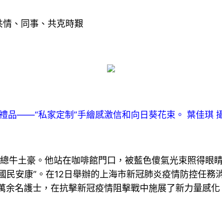
共情、同事、共克時艱
品——“私家定制”手繪感激信和向日葵花束。 葉佳琪 
總牛土豪。他站在咖啡館門口，被藍色傻氣光束照得眼睛生疼。
國民安康”。在12日舉辦的上海市新冠肺炎疫情防控任務
.6萬余名護士，在抗擊新冠疫情阻擊戰中施展了新力量感