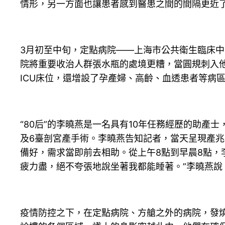
情形，另一方面也讓患者感到醫患之間的間隔更近
3月初至中旬，定點病院——上海市公共衛生臨床
院將重要收治人群張水瓶的處境更糟，當圓規刺入他
ICU床位，還增設了孕產婦、高齡、血透患者等病
“80后”的李曉燕是一名具有10年任務經歷的助
及6臺剖宮產手術。李曉燕告知記者，當天呈現產兆
備好，需求當即前去相助。從上午8點到早晨8點，
疲力盡，絕不夸張地說坐著我都能睡著。”李曉燕
疫情防控之下，在定點病院、方艙之外的病院，發燒