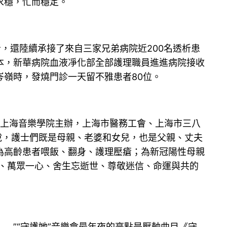
求穩，忙而穩定。
者，還陸續承接了來自三家兄弟病院近200名透析患
本，新華病院血液凈化部全部護理職員進進病院接收
嶺時，發燒門診一天留不雅患者80位。
，上海音樂學院主辦，上海市醫務工會、上海市三八
說，護士們既是母親、老婆和女兒，也是父親、丈夫
為高齡患者喂飯、翻身、護理壓瘡；為新冠陽性母親
上、萬眾一心、舍生忘逝世、尊敬迷信、命運與共的
…”“守護她”音樂會最年夜的亮點是壓軸曲目《守