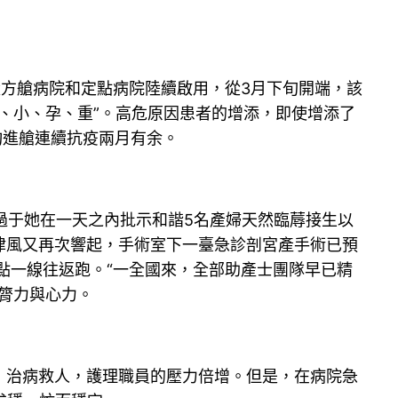
方艙病院和定點病院陸續啟用，從3月下旬開端，該
、小、孕、重”。高危原因患者的增添，即使增添了
均進艙連續抗疫兩月有余。
莫過于她在一天之內批示和諧5名產婦天然臨蓐接生以
德律風又再次響起，手術室下一臺急診剖宮產手術已預
點一線往返跑。“一全國來，全部助產士團隊早已精
膂力與心力。
，治病救人，護理職員的壓力倍增。但是，在病院急