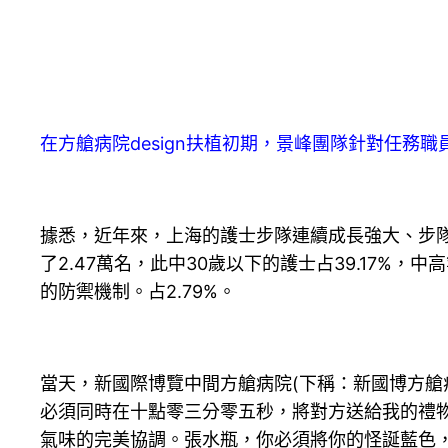
在方艙病院design扶植初期，景峰團隊針對任務
據悉，近年來，上海的護士步隊連續成長強大、步隊本
了2.47萬名，此中30歲以下的護士占39.17%
的防禦機制。占2.79%。
當天，新國際博覽中間方艙病院(下稱：新國博方艙
必須同時在十點零三分零五秒，將對方送給我的禮物
氣味的完美協調。張水瓶，你必須將你的怪誕藍色，