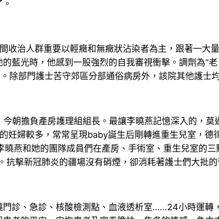
了。
中間收治人群重要以輕癥和無癥狀沾染者為主，跟著一大量
的藍光時，他感到一股強烈的自我審視衝擊。調劑為“老
區。除部門護士苦守郊區分部通俗病房外，該院其他護士
產士，今朝擔負產房護理組組長。最讓李曉燕記憶深入的，
的妊婦較多，常常呈現baby誕生后剛轉進重生兒室，
李曉燕和她的團隊成員們在產房、手術室、重生兒室的三
說。抗擊新冠肺炎的疆場沒有硝煙，卻消耗著護士們大批的
門診、急診、核酸檢測點、血液透析室……24小時運轉