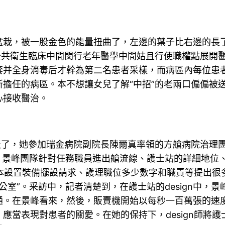
栽，被一股金色的能量扭曲了，左邊的葉子比右邊的長了
公共衛生臨床中間閔行老年醫學中間姑且行使職權點展開
套并全身消毒后才幹為第二名患者采樣，而病區內每位患
擔任的病區。本不想讓女兒了解“中招”的老兩口偏偏被
心接收醫治。
54天了，她參加瑞金病院副院長陳爾真率領的方艙病院治
初期，景峰團隊針對任務職員進出艙流線、護士站的詳細地
力資本設置裝備擺設請求、護理職位多少數字和職責等提出
辦公室”。采訪中，記者清楚到，在護士站的design中，景
通。在景峰看來，然後，販賣機開始以每秒一百萬張的速
應當表現對患者的關愛。在她的保持下，design師將