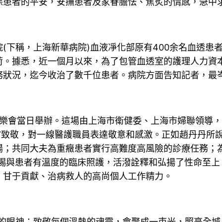
保患者的平安，安撫患者及家眷膽怯、焦炙的情感，急中
(下稱，上海新華病院)血液凈化部原有400余名血透患
荷。據悉，近一個月以來，為了包管血透室的護理人力資
務狀況，迄今收治了數千位患者。病院方面告知記者，最岑
上音樂會當日舉辦。這場由上海市衛健委、上海市婦聯領導
”致敬，對一線醫護職員表達敬意和感激。正如趙丹丹所
場；共同大夫為重癥患者實行高難度高風險的診療任務；
巧賜與患者有溫度的臨床照護，活潑詮釋和弘揚了性命至
、甘于貢獻、治病救人的高尚個人工作精力。
的眼神；致敬每個溫熱的魂靈，會聚成一束光，照亮全城…