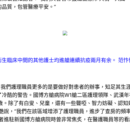
品質，包管醫療平安。”
生臨床中間的其他護士均進艙連續抗疫兩月有余。 范忭
般。我們護理職員更多的是要做好對患者的辦事，知足其生
了冷酷的警告。國博方艙病院W1艙二區護理領隊、武漢
8歲。除了有白叟、兒童，還有一些聾啞、智力妨礙、認知
艷說，“我們在該區域增添了護理職員，進步了查房的頻
染者進駐新國博方艙病院時曾非常焦炙，在醫護職員等的