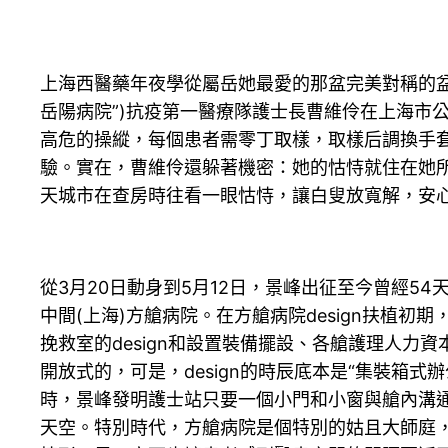
上海西醫藥年夜學從屬岳她最愛的那盆完美對稱的盆
岳陽病院”)抗疫第一醫療隊護士長曹維伶在上海市
高危的操縱，每個患者需零丁取樣，取樣后調換手
驗。實在，曹維伶還躲著機密：她的怙恃就住在她所
天城市在查房時往看一眼怙恃，讓白叟放寬解，安
從3月20日動身到5月12日，景峰出征至今曾經
中間(上海)方艙病院。在方艙病院design扶植
挽救室的design和設置裝備擺設、各艙護理人
開放式的，可是，design的時辰底本是“集裝箱式
時，景峰發明護士站只要一個小門和小窗與艙內溝
天空。特別時代，方艙病院是個特別的姑且大師庭，