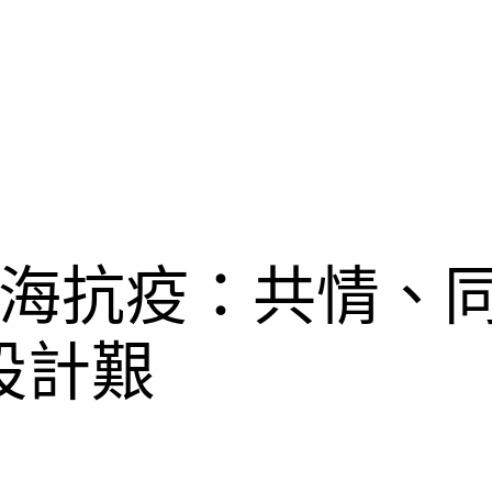
海抗疫：共情、
宅設計艱