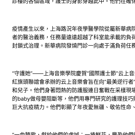
診樓的各個區域，護士的身影穿越此中。他們在確
疫情產生以來，上海路況年夜學醫學院從屬新華病院
者的醫治義務，任務量遠遠超越了科室能承載的負
封鎖式治理。新華病院發燒門診一向處于滿負荷任
“守護她”——上海音樂學院慶賀“國際護士節”云
紅旗頭聯誼會承辦的云上音樂會旨在向“最美逆行者
和兒子。他們身著悶熱的防護服連日奮戰在采樣現
的baby做母嬰阻斷等，他們用專門研究的護理技
巨大抗疫精力。他們彰顯了年夜愛無疆、敬佑性命
“一曲贊歌，獻給他們的虔誠；一捧鮮花，豐盈他們