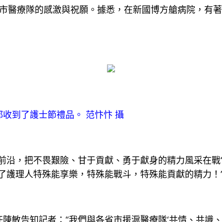
省市醫療隊的感激與祝願。據悉，在新國博方艙病院，有著3
收到了護士節禮品。 范忭忭 攝
前沿，把不畏艱險、甘于貢獻、勇于獻身的精力風采在戰‘
了護理人特殊能享樂，特殊能戰斗，特殊能貢獻的精力！
陳敏告知記者：“我們與各省市援滬醫療隊‘共情、共識、