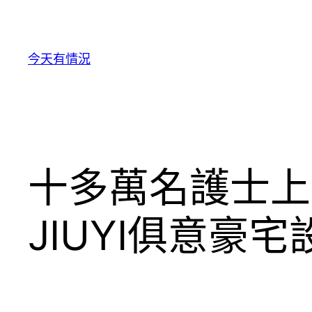
跳
至
主
今天有情況
要
內
容
十多萬名護士上
JIUYI俱意豪