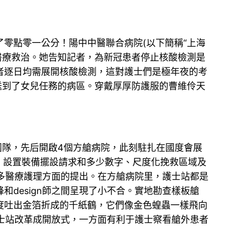
零點零一公分！陽中中醫聯合病院(以下簡稱“上海
醫療救治。她告知記者，為新冠患者停止核酸檢測是
者逐日均需展開核酸檢測，這對護士們是極年夜的考
送到了女兒任務的病區。穿戴厚厚防護服的曹維伶天
理團隊，先后開啟4個方艙病院，此刻駐扎在國度會展
位、設置裝備擺設請求和多少數字、尺度化挽救區域及
很多醫療護理方面的提出。在方艙病院里，護士站都是
峰和design師之間呈現了小不合。實地勘查樣板艙
度吐出金箔折成的千紙鶴，它們像金色蝗蟲一樣飛向
護士站改革成開放式，一方面有利于護士察看艙外患者