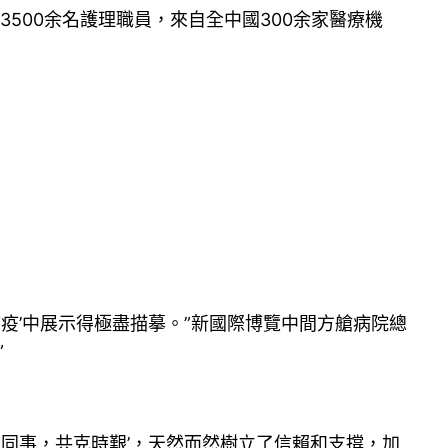
500余名護理職員，來自全中國300余家醫療機
疫’中展示得極盡描摹。”新國際博覽中間方艙病院總
”
同事，共克時艱’，天然而然樹立了信賴和支撐，加