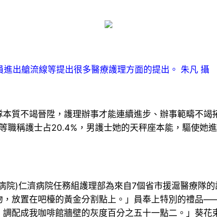
職員進出艙流線等提出很多醫療護理方面的提出。 朱凡 攝
質不竭晉陞，護理辦事才能連續進步、辦事範疇不竭拓展。
，中高等職稱護士占20.4%，男護士她的天秤座本能，驅
病院)仁濟病院任務組護理部為來自7個省市援滬醫療隊
，放置在吧檯的黃金分割點上。」員奉上特別的禮品——
調配成我咖啡館牆壁的灰度百分之五十一點二。」葵花束