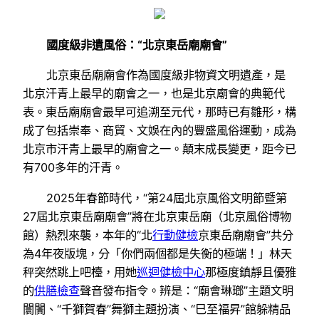
國度級非遺風俗：“北京東岳廟廟會”
北京東岳廟廟會作為國度級非物資文明遺產，是
北京汗青上最早的廟會之一，也是北京廟會的典範代
表。東岳廟廟會最早可追溯至元代，那時已有雛形，構
成了包括崇奉、商貿、文娛在內的豐盛風俗運動，成為
北京市汗青上最早的廟會之一。顛末成長變更，距今已
有700多年的汗青。
2025年春節時代，“第24屆北京風俗文明節暨第
27屆北京東岳廟廟會”將在北京東岳廟（北京風俗博物
館）熱烈來襲，本年的“北
行動健檢
京東岳廟廟會”共分
為4年夜版塊，分「你們兩個都是失衡的極端！」林天
秤突然跳上吧檯，用她
巡迴健檢中心
那極度鎮靜且優雅
的
供膳檢查
聲音發布指令。辨是：“廟會琳瑯”主題文明
闤闠、“千獅賀春”舞獅主題扮演、“巳至福昇”館躲精品