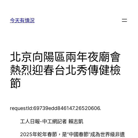
跳
至
今天有情況
主
要
內
容
北京向陽區兩年夜廟會
熱烈迎春台北秀傳健檢
節
requestId:69739edd846147.26520606.
工人日報-中工網記者 賴志凱
2025年蛇年春節，是“中國春節”成為世界級非遺