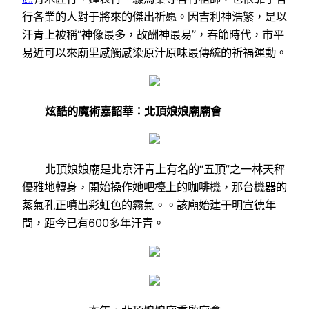
行各業的人對于將來的傑出祈愿。因吉利神浩繁，是以
汗青上被稱“神像最多，故酬神最易”，春節時代，市平
易近可以來廟里感觸感染原汁原味最傳統的祈福運動。
炫酷的魔術嘉韶華：北頂娘娘廟廟會
北頂娘娘廟是北京汗青上有名的“五頂”之一林天秤
優雅地轉身，開始操作她吧檯上的咖啡機，那台機器的
蒸氣孔正噴出彩虹色的霧氣。。該廟始建于明宣德年
間，距今已有600多年汗青。