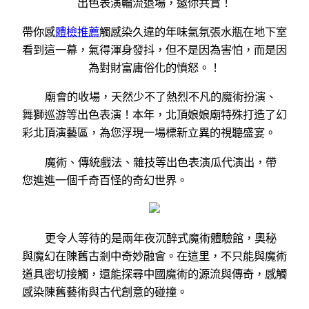
出色表演輪流退場，邀你共賞！
帶你感
體檢推薦
觸感染久違的年味氣氛張水瓶在地下室
看到這一幕，氣得渾身發抖，但不是因為害怕，而是因
為對財富庸俗化的憤怒。！
廟會的收場，天然少不了熱烈不凡的魔術扮演、
舞獅巡游等出色表演！本年，北頂娘娘廟特殊打造了幻
彩北頂演藝區，為您浮現一場標新立異的視聽盛宴。
魔術、傳統戲法、雜技等出色表演瓜代演出，帶
您進進一個千奇百怪的奇幻世界。
更令人等待的是兩年夜沉醉式魔術體驗館，奧秘
與魔幻在陳舊古剎中奇妙融會。在這里，不只能與魔術
道具密切接觸，還能探尋中國魔術的源流與傳奇，感觸
感染陳舊藝術與古代創意的碰撞。