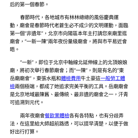
后的第一個春節。
春節時代，各地城市有林林總總的風俗慶典運
動，廟會是春節時代老蒼生必不成少的文明運動，面臨
第一個“非遺年”，北京市向陽區本年主打請您來廟里逛
廟會，“一新一陳”兩年夜份量級廟會，將與市平易近會
晤。
“一新”，即位于北京中軸線北延伸線上的北頂娘娘
廟，將初次舉行春節廟會；而“一陳”，則是有名的“東
岳廟廟會”，東張水瓶和
體檢費用
牛土豪這
一般勞工體
檢
兩個極端，都成了她追求完美平衡的工具。岳廟廟會
是北京地域最陳舊、最傳統、最非遺的廟會之一，汗青
可追溯到元代。
兩年夜廟會
餐飲業體檢
各有各特點，也有分歧弄
法，在這里給大師超前路透，可以提早清楚，以便于做
好出行打算。