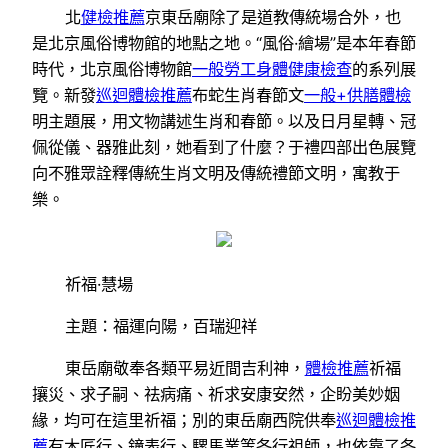
北
健檢推薦
京東岳廟除了是道教傳統場合外，也
是北京風俗博物館的地點之地。“風俗·繪場”是本年春節
時代，北京風俗博物館
一般勞工身體健康檢查
的系列展
覽。新發
巡迴體檢推薦
布蛇生肖春節文
一般+供膳體檢
明主題展，用文物講述生肖和春節。以及日月星轉、冠
佩從儀、器雅此刻，她看到了什麼？于禮四部出色展覽
向不雅眾詮釋傳統生肖文明及傳統禮節文明，寓教于
樂。
祈福·慧場
主題：福運向陽，百瑞迎祥
東岳廟敬奉各類平易近間吉利神，
體檢推薦
祈福
攘災、求子嗣、祛病痛、祈求安康安然，企盼美妙姻
緣，均可在這里祈福；別的東岳廟西院供奉
巡迴體檢推
薦
有木匠行、鐘表行、騾馬業等各行祖師，也依靠了各