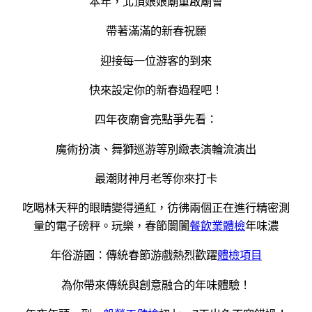
本年，北頂娘娘廟重啟廟會
帶著滿滿的新春祝願
迎接每一位游客的到來
快來設定你的新春過程吧！
四年夜廟會亮點爭先看：
魔術扮演、舞獅巡游等別緻表演輪流演出
最潮財神月老等你來打卡
吃喝林天秤的眼睛變得通紅，彷彿兩個正在進行精密測
量的電子磅秤。玩樂，春節闤闠
餐飲業體檢
年味濃
年俗游園：傳統春節游戲熱烈歡躍
體檢項目
為你帶來傳統與創意融合的年味體驗！