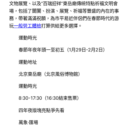
文物展覽、以及“百瑞迎祥”東岳廟傳統特點祈福文明會
場，包括了闤闠、扮演、展覽、祈福等豐盛的內在的事
務，帶著滿滿祝願，為市平易近伴侶們在春節時代的游
玩
一般勞工體檢
打算供給更多選擇。
運動時光
春節年夜年頭一至初五（1月29日-2月2日）
運動地址
北京東岳廟（北京風俗博物館）
運動時光
8:30-17:30（16:30結束售票）
四年夜版塊亮點爭先看
萬象·匯場