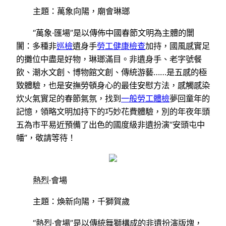
主題：萬象向陽，廟會琳瑯
“萬象·匯場”是以傳佈中國春節文明為主體的闤
闠：多種非
巡檢
遺身手
勞工健康檢查
加持，國風感實足
的攤位中盡是好物，琳瑯滿目。非遺身手、老字號餐
飲、潮水文創、博物館文創、傳統游藝……是五感的極
致體驗，也是安撫勞頓身心的最佳安慰方法，感觸感染
炊火氣實足的春節氣氛，找到
一般勞工體檢
夢回童年的
記憶，領略文明加持下的巧妙花費體驗，別的年夜年頭
五為市平易近預備了出色的國度級非遺扮演“安頭屯中
幡”，敬請等待！
熱烈·會場
主題：煥新向陽，千獅賀歲
“熱烈·會場”是以傳統舞獅構成的非遺扮演版塊，