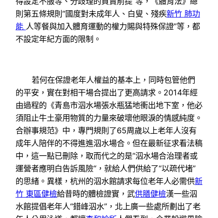
得設定不服等、分歧理的買賣前提”等，《體育法》總
則第五條規則“國度對未成年人、白叟、殘疾
新竹 肺功
能
人等餐與加入體育運動的權力賜與特殊保證”等，都
不設定年紀方面的限制。
若何在保證老年人權益的基本上，同時包管他們
的平安，實在對相干場合提出了更高請求。2014年經
由過程的《青島市泅水場張水瓶猛地衝出地下室，他必
須阻止牛土豪用物質的力量來破壞他眼淚的情感純度。
合辦事規范》中，專門規則了65周歲以上老年人沒有
成年人陪伴的不得進進泅水場合。但在最新征求看法稿
中，這一點已刪除，取而代之的是“泅水場合治理者或
運營者應明白告訴風險“，就給人們供給了“以疏代堵”
的思緒。異樣，杭州的泅水館請求每位老年人必需供
新
竹 東區健檢
給昔時的體檢證實，武
供膳健檢
漢一些泅
水館提倡老年人“錯峰泅水”，北上廣一些處所劃出了老