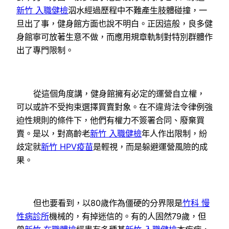
新竹 入職健檢
泅水經過歷程中不難產生肢體碰撞，一
旦出了事，健身館方面也說不明白。正因這般，良多健
身館寧可放著生意不做，而應用規章軌制對特別群體作
出了專門限制。
從這個角度講，健身館擁有必定的運營自立權，
可以或許不受拘束選擇買賣對象。在不違背法令律例強
迫性規則的條件下，他們有權力不簽署合同、廢棄買
賣。是以，對高齡老
新竹 入職健檢
年人作出限制，紛
歧定就
新竹 HPV疫苗
是輕視，而是躲避運營風險的成
果。
但也要看到，以80歲作為僵硬的分界限是
竹科 慢
性病診所
機械的，有掉迷信的。有的人固然79歲，但