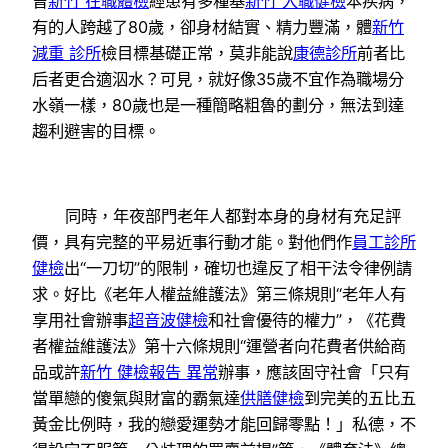
曾
新竹 在職體檢
經患有多種基
新竹 入職健檢
本疾病，
有的人跨越了80歲，卻身材結實、精力豐滿，體
新竹
減重 診所
檢目標基礎正常，莫非能說
康德診所
前者比
后者更合適泅水？可見，就好像35歲不宜作為職場分
水嶺一樣，80歲也是一種簡略粗魯的劃分，無法到達
趨利避害的目標。
同時，年夜部門老年人都對本身的身材有充足評
價，具有完整的平易近事行動才能。對他們作
員工診所
健檢
出“一刀切”的限制，確切也違反了相干法令律例請
求。好比《老年人權益維護法》第三條規則“老年人有
享用社會辦事
超音波健檢
和社會優待的權力”，《花費
者權益維護法》第十六條規則“運營者向花費者供給商
品或許
新竹 健檢報告 異常
辦事，應該固守社會「只有
當單戀的傻氣與財富的霸氣達
供膳健檢
到完美的五比五
黃金比例時，我的戀愛運勢才能回歸零點！」私德，不