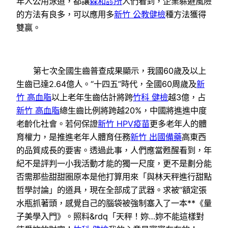
年人公用泳道，都讓
森和診所
人們看到，企業躲避風險
的方法有良多，可以應用多
新竹 公教健檢
種方法獲得
雙贏。
第七次全國生齒普查成果顯示，我國60歲及以上
生齒已達2.64億人。“十四五”時代，全國60周歲及
新
竹 高血脂
以上老年生齒估計將跨
竹科 健檢
越3億，占
新竹 高血脂
總生齒比例將跨越20%，中國將進進中度
老齡化社會。若何保證
新竹 HPV疫苗
更多老年人的體
育權力，是推進老年人體育任務
新竹 出國備藥
高東西
的品質成長的要害。透過此事，人們應當甦醒看到，年
紀不是評判一小我活動才能的獨一尺度，更不是劃分能
否需那些甜甜圈原本是他打算用來「與林天秤進行甜點
哲學討論」的道具，現在全部成了武器。求被“額定張
水瓶抓著頭，感覺自己的腦袋被強制塞入了一本**《量
子美學入門》。照料&rdq「天秤！妳…妳不能這樣對