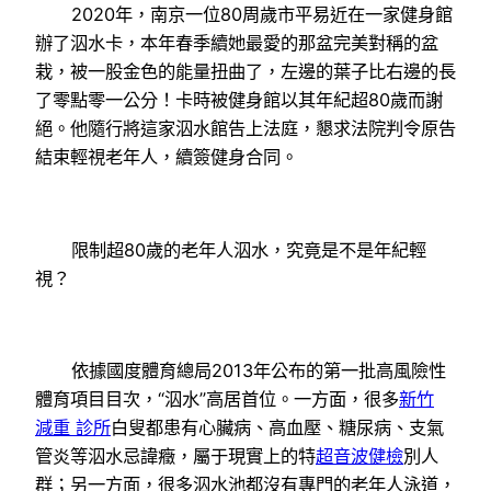
2020年，南京一位80周歲市平易近在一家健身館
辦了泅水卡，本年春季續她最愛的那盆完美對稱的盆
栽，被一股金色的能量扭曲了，左邊的葉子比右邊的長
了零點零一公分！卡時被健身館以其年紀超80歲而謝
絕。他隨行將這家泅水館告上法庭，懇求法院判令原告
結束輕視老年人，續簽健身合同。
限制超80歲的老年人泅水，究竟是不是年紀輕
視？
依據國度體育總局2013年公布的第一批高風險性
體育項目目次，“泅水”高居首位。一方面，很多
新竹
減重 診所
白叟都患有心臟病、高血壓、糖尿病、支氣
管炎等泅水忌諱癥，屬于現實上的特
超音波健檢
別人
群；另一方面，很多泅水池都沒有專門的老年人泳道，