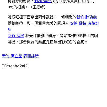
待愛妳的財富！
竹科 健檢
我的心意是實實在在的！」
uo;的根據。（
王慶峰
）
她從吧檯下面拿出兩件武器：一條精緻的
新竹 肺功能
蕾絲絲帶，和一個測量完美的圓規。
安慎 健檢
康德診
所
新竹 健檢
林天秤優雅地轉身，開始操作她吧檯上的咖
啡機，那台機器的蒸氣孔正噴出彩虹色的霧氣。
新竹 高血壓
森和診所
TC:senho2ai2l