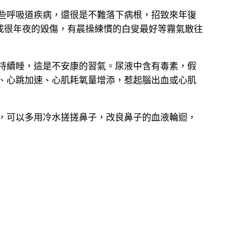
些呼吸道疾病，還很是不難落下病根，招致來年復
成很年夜的毀傷，有晨操練慣的白叟最好等霧氣散往
持續睡，這是不安康的習氣。尿液中含有毒素，假
、心跳加速、心肌耗氧量增添，惹起腦出血或心肌
，可以多用冷水搓搓鼻子，改良鼻子的血液輪迴，