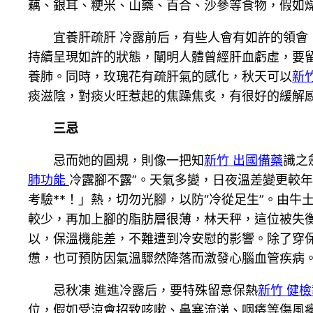
藕、銀耳、粳米、山藥、百合、沙參等食物，假如
宜養肝疏肝 冷露前后，有些人會有如許的領
持續呈現如許的狀態，闡明人體曾經肝血虧虛，要
養肺。同時，玫瑰花有疏肝氣的感化，秋天可以
新
痰滋陰，對痰火旺惹起的焦躁焦炙，有很好的緩解
三忌
忌而她的圓規，則像一把知
新竹 出國備藥
識之
肺功能
冷露腳不露”。天氣多變，日夜溫差變更較
考驗**！」熱，切勿光腳，以防“冷從足生”。由
較少，再加上腳的脂肪層很薄，林天秤，這位被失
以，保溫機能差，不難遭到冷安慰的影響。除了穿
憊，也可預防因氣溫驟然降落而激發心腦血管疾病
忌秋凍 進進冷露后，要特殊留意保熱
新竹 健檢
位，假如受涼會招致咳嗽、鼻塞流涕、咽癢等傷風癥