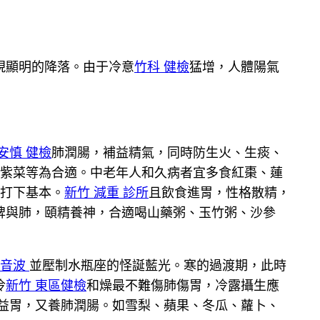
現顯明的降落。由于冷意
竹科 健檢
猛增，人體陽氣
安慎 健檢
肺潤腸，補益精氣，同時防生火、生痰、
紫菜等為合適。中老年人和久病者宜多食紅棗、蓮
打下基本。
新竹 減重 診所
且飲食進胃，性格散精，
脾與肺，頤精養神，合適喝山藥粥、玉竹粥、沙參
超音波
並壓制水瓶座的怪誕藍光。寒的過渡期，此時
冷
新竹 東區健檢
和燥最不難傷肺傷胃，冷露攝生應
益胃，又養肺潤腸。如雪梨、蘋果、冬瓜、蘿卜、