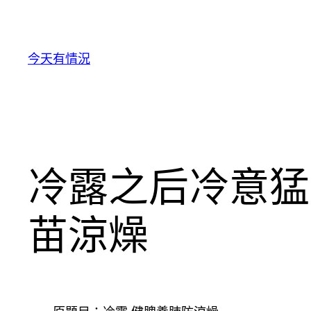
跳
至
主
今天有情況
要
內
容
冷露之后冷意猛
苗涼燥