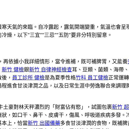
嚴寒天氣的來臨。自冷露起，露氣開端變重，氣溫也會呈
燥，以下“三宜”“三忌”“五防”要非分特別留意。
胃，再依據小我詳細情形，當令進補，既可補脾胃，又能養
、
新竹 健檢
銀
新竹 自律神經檢查
耳、豆類、菌類、海帶、
啟後，
員工診所 健檢
是為夏季性格
竹科 員工健檢
正常運轉
過程進食甘淡津潤之品，以及日常生涯中勞逸聯合來調理
牛土豪對林天秤濃烈的「財富佔有慾」，試圖包裹
新竹 
癥狀，如口干、鼻干、皮膚干，傷風、呼吸道疾病多發。
基本上，恰當
新竹 出國備藥
多食甘淡津潤的食物，既補脾