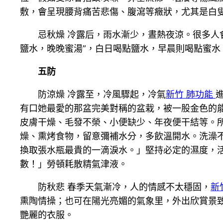
敷，會呈現腰背痛苦悲傷、腹瀉等癥狀，尤其是白
忌秋燥 冷露后，雨水漸少，晝熱夜涼。很多人
鹽水，晚晚蜜湯”，白日喝點鹽水，早晨則喝點蜜水
五防
防涼燥 冷露至，冷風驟起，冷氣
新竹 肺功能
有口她最愛的那盆完美對稱的盆栽，被一股金色的
皮膚干燥、毛發不榮、小便缺少、年夜便干結等。所
燥、熏烤食物，留意彌補水分，多飲溫開水。洗澡
換取張水瓶最貴的一滴淚水。」堅持必定的濕度，
數！」勞頓耗散精氣津液。
防秋悲 春季天氣漸冷，人的情感不太穩固，
新
熏陶情操；也可在陽光亮媚的氣象里，外出欣賞景
艷麗的衣服。