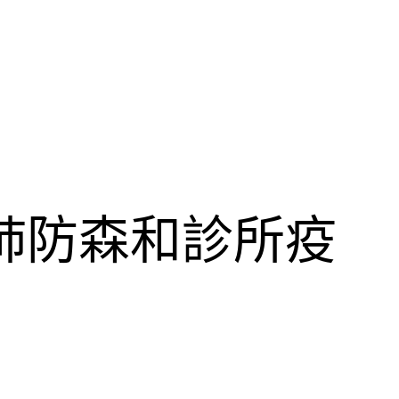
肺防森和診所疫