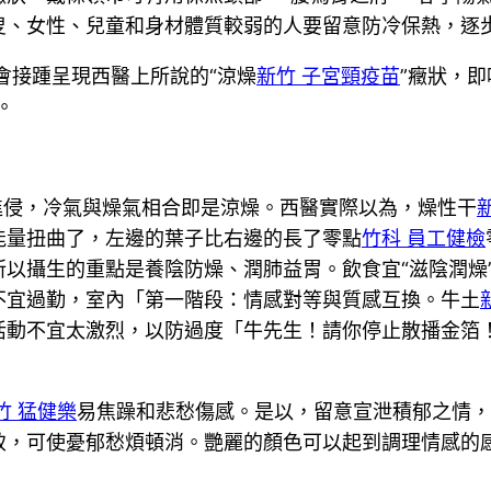
叟、女性、兒童和身材體質較弱的人要留意防冷保熱，逐
會接踵呈現西醫上所說的“涼燥
新竹 子宮頸疫苗
”癥狀，
。
進侵，冷氣與燥氣相合即是涼燥。西醫實際以為，燥性干
能量扭曲了，左邊的葉子比右邊的長了零點
竹科 員工健檢
以攝生的重點是養陰防燥、潤肺益胃。飲食宜“滋陰潤燥”
不宜過勤，室內「第一階段：情感對等與質感互換。牛土
活動不宜太激烈，以防過度「牛先生！請你停止散播金箔
竹 猛健樂
易焦躁和悲愁傷感。是以，留意宣泄積郁之情，
致，可使憂郁愁煩頓消。艷麗的顏色可以起到調理情感的