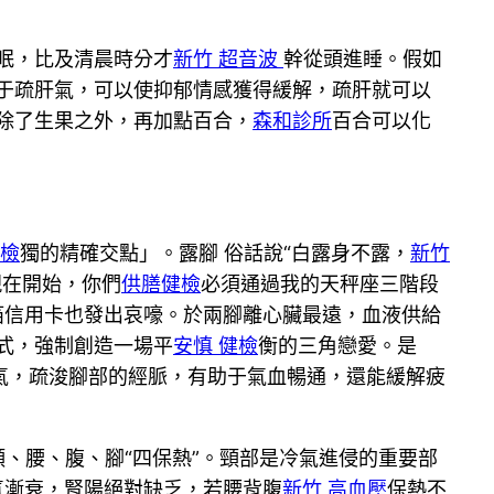
眠，比及清晨時分才
新竹 超音波
幹從頭進睡。假如
于疏肝氣，可以使抑郁情感獲得緩解，疏肝就可以
除了生果之外，再加點百合，
森和診所
百合可以化
健檢
獨的精確交點」。露腳 俗話說“白露身不露，
新竹
現在開始，你們
供膳健檢
必須通過我的天秤座三階段
箔信用卡也發出哀嚎。於兩腳離心臟最遠，血液供給
式，強制創造一場平
安慎 健檢
衡的三角戀愛。是
氣，疏浚腳部的經脈，有助于氣血暢通，還能緩解疲
、腰、腹、腳“四保熱”。頸部是冷氣進侵的重要部
氣漸衰，腎陽絕對缺乏，若腰背腹
新竹 高血壓
保熱不