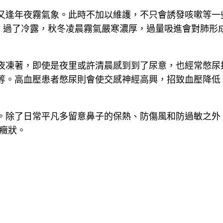
，又逢年夜霧氣象。此時不加以維護，不只會誘發咳嗽等一
。過了冷露，秋冬凌晨霧氣嚴寒濃厚，過量吸進會對肺形
起夜凍著，即使是夜里或許清晨感到到了尿意，也經常憋尿
等。高血壓患者憋尿則會使交感神經高興，招致血壓降低
復。除了日常平凡多留意鼻子的保熱、防傷風和防過敏之外
癥狀。