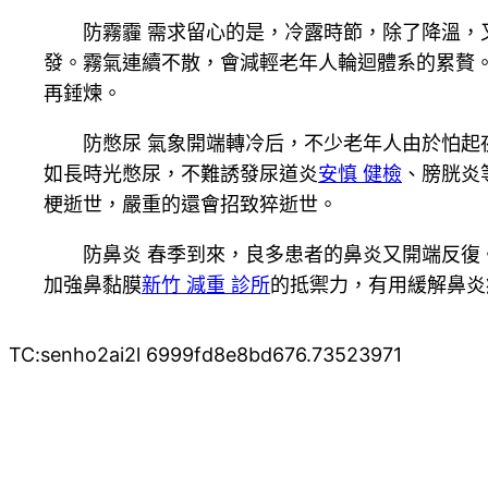
防霧霾 需求留心的是，冷露時節，除了降溫
發。霧氣連續不散，會減輕老年人輪迴體系的累贅
再錘煉。
防憋尿 氣象開端轉冷后，不少老年人由於怕
如長時光憋尿，不難誘發尿道炎
安慎 健檢
、膀胱炎
梗逝世，嚴重的還會招致猝逝世。
防鼻炎 春季到來，良多患者的鼻炎又開端反
加強鼻黏膜
新竹 減重 診所
的抵禦力，有用緩解鼻炎
TC:senho2ai2l 6999fd8e8bd676.73523971