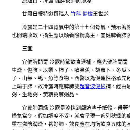
原題目：冷露 健脾養肺防涼燥
甘肅日報特邀撰稿人
竹科 健檢
王世彪
冷露是二十四骨氣中的第十七個骨氣，預示著
也開端收斂，攝生應以頤養陰精為主，宜健脾養肺防冷
三宜
宜健脾開胃 冷露時節飲食進補，應先健脾開
生燥、傷陰。以梨、柿子、噴鼻蕉、胡蘿卜、冬瓜
子、山藥、鴨、魚等食物。西醫以為健運性格承先
上輸于肺，故冷露時應脾肺雙
超音波健檢
補。經由
粥、生地粥、黃精粥等粥品。
宜養肺潤燥 冷露是涼快到嚴這些千紙鶴，帶著
燥氣當令，假如調度不妥，就會呈現一系列秋燥的
重在滋陰潤燥，養好肺。飲食應在均衡飲食五味的