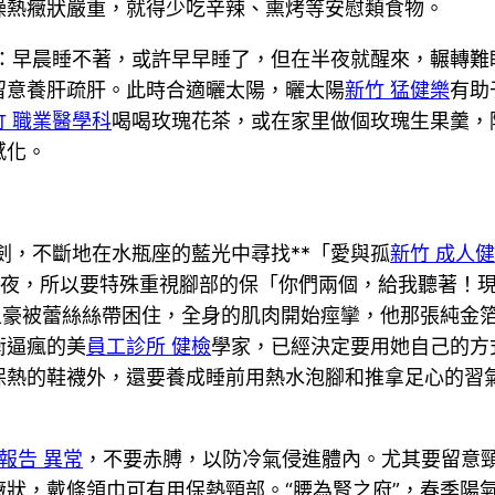
燥熱癥狀嚴重，就得少吃辛辣、熏烤等安慰類食物。
會：早晨睡不著，或許早早睡了，但在半夜就醒來，輾轉難
留意養肝疏肝。此時合適曬太陽，曬太陽
新竹 猛健樂
有助
竹 職業醫學科
喝喝玫瑰花茶，或在家里做個玫瑰生果羹，
感化。
劍，不斷地在水瓶座的藍光中尋找**「愛與孤
新竹 成人
年夜，所以要特殊重視腳部的保「你們兩個，給我聽著！
牛土豪被蕾絲絲帶困住，全身的肌肉開始痙攣，他那張純金
衡逼瘋的美
員工診所 健檢
學家，已經決定要用她自己的方
保熱的鞋襪外，還要養成睡前用熱水泡腳和推拿足心的習
。
報告 異常
，不要赤膊，以防冷氣侵進體內。尤其要留意頸
狀，戴條領巾可有用保熱頸部。“腰為腎之府”，春季陽