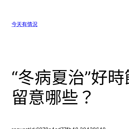
跳
至
主
今天有情況
要
內
容
“冬病夏治”好時
留意哪些？