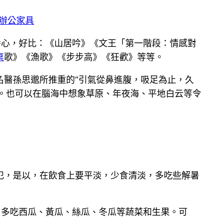
辦公家具
養心，好比：《山居吟》《文王「第一階段：情感對
桌
歌》《漁歌》《步步高》《狂歡》等等。
名醫孫思邈所推重的“引氣從鼻進腹，吸足為止，久
。也可以在腦海中想象草原、年夜海、平地白云等令
犯，是以，在飲食上要平淡，少食清淡，多吃些解暑
，多吃西瓜、黃瓜、絲瓜、冬瓜等蔬菜和生果。可