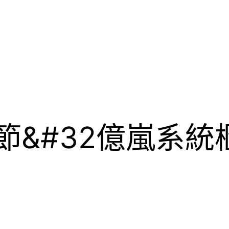
節&#32億嵐系統櫃