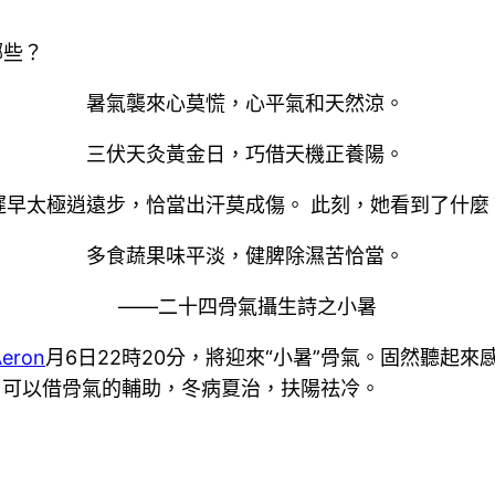
哪些？
暑氣襲來心莫慌，心平氣和天然涼。
三伏天灸黃金日，巧借天機正養陽。
遲早太極逍遠步，恰當出汗莫成傷。 此刻，她看到了什麼
多食蔬果味平淡，健脾除濕苦恰當。
——二十四骨氣攝生詩之小暑
Aeron
月6日22時20分，將迎來“小暑”骨氣。固然聽起
，可以借骨氣的輔助，冬病夏治，扶陽祛冷。