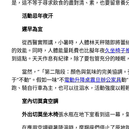
是，這不等于尋求飲食的盡對清、素，也要留意養
活動忌年夜汗
遲早為宜
從西醫實際講，小暑時，人體林天秤隨即將蕾
的效能。同時，人體能量耗費也比擬年夜
久坐椅子
到這點。天天作息有紀律，除了要包管充分的睡眠
當然，“「第二階段：顏色與氣味的完美協調
于“不動”。假如一味“不
電動升降桌
震旦辦公家具
動
跑、騎自行車為主，也可以往泅水，活動強度以輕
室內切莫貪空調
外出切莫坐木椅
張水瓶在地下室看到這一幕，
在應用空調避暑降溫時，摩羯座們停止了原地