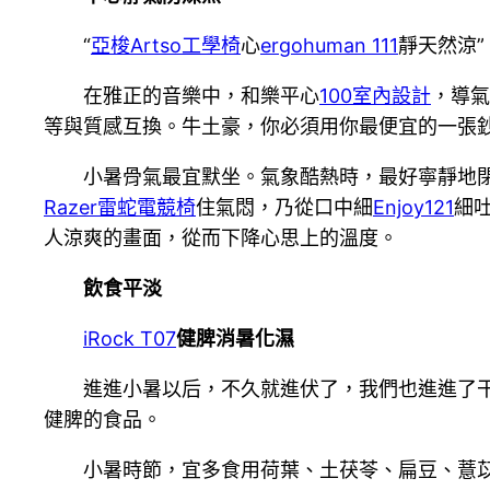
“
亞梭Artso工學椅
心
ergohuman 111
靜天然涼
在雅正的音樂中，和樂平心
100室內設計
，導氣
等與質感互換。牛土豪，你必須用你最便宜的一張
小暑骨氣最宜默坐。氣象酷熱時，最好寧靜地
Razer雷蛇電競椅
住氣悶，乃從口中細
Enjoy121
細
人涼爽的畫面，從而下降心思上的溫度。
飲食平淡
iRock T07
健脾消暑化濕
進進小暑以后，不久就進伏了，我們也進進了
健脾的食品。
小暑時節，宜多食用荷葉、土茯苓、扁豆、薏