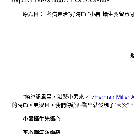
requestId:6978e4cd77fb48.20438648.
原題目：“冬病夏治”好時節 “小暑”攝生要留意
“倏忽溫風至，沿襲小暑來。”7
Herman Miller 
的時節。更況且，我們傳統西醫早就發現了“天灸”
小暑攝生先攝心
平心靜氣防燥熱