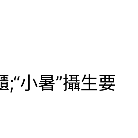
;“小暑”攝生要