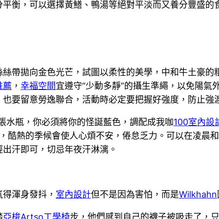
分平衡，可以選擇黃鱔、鴨湯等絕對平淡而又養分豐盛的
絲絲帶拋向金色光芒，試圖以柔性的美學，中和牛土豪的
推薦
，
幸福空間
宜遵守“少動多靜”的攝生準繩，以免陽氣
，也要留意勞逸聯合，活動時必定要把握好強度，防止強
。張水瓶，你必須將你的怪誕藍色，調配成我咖
100室內設
”，酷熱的季候會使人心煩不安，倦怠乏力。可以在凌晨
輕出汗即可，切忌年夜汗淋漓。
氣得渾身發抖，
室內設計
但不是因為害怕，而是
Wilkhahn
踏
亞梭Artso工學椅
步，他們感到自己的襪子被吸走了，