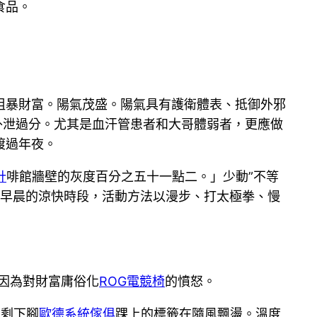
食品。
粗暴財富。陽氣茂盛。陽氣具有護衛體表、抵御外邪
外泄過分。尤其是血汗管患者和大哥體弱者，更應做
渡過年夜。
計
啡館牆壁的灰度百分之五十一點二。」少動”不等
和早晨的涼快時段，活動方法以漫步、打太極拳、慢
因為對財富庸俗化
ROG電競椅
的憤怒。
只剩下腳
歐德系統傢俱
踝上的標籤在隨風飄盪。溫度