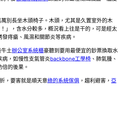
萬萬別長坐木頭椅子。木頭，尤其是久置室外的木
的！」，含水分較多，概況看上往是干的，可是經太
誘發痔瘡、風濕和關節炎等疾病。
最牛土
辦公室系統櫃
豪聽到要用最便宜的鈔票換取水
疾病，如慢性支氣管炎
backbone工學椅
、肺氣腫、
功倍的後果。
折，要害就是順天意
綠的系統傢俱
，趨利避害，
亞