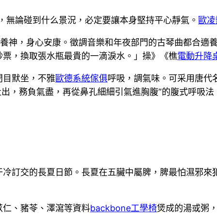
”，無論碰到什么景況，必定要讓本身堅持平心靜氣。
歐凌
養神，身心安康。徵調音樂和年夜部門的古琴曲都合適
鈔票，換取張水瓶最貴的一滴淚水。」操》《樵
電動升降
閉目默坐，不雅
歐德系統傢俱
呼吸，調氣味。可采用唐代
吐出，務負氣盡，再從鼻孔細細引氣進胸腹”的腹式呼吸法
干冷訂交的長夏日節。長夏在五臟中屬脾，脾最怕濕邪來
苡仁、豬苓、澤瀉等資料
backbone工學椅
煲成的湯或粥