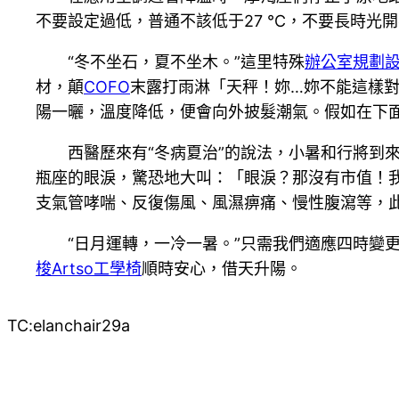
不要設定過低，普通不該低于27 ℃，不要長時光
“冬不坐石，夏不坐木。”這里特殊
辦公室規劃
材，顛
COFO
末露打雨淋「天秤！妳…妳不能這樣
陽一曬，溫度降低，便會向外披髮潮氣。假如在下
西醫歷來有“冬病夏治”的說法，小暑和行將到
瓶座的眼淚，驚恐地大叫：「眼淚？那沒有市值！
支氣管哮喘、反復傷風、風濕痹痛、慢性腹瀉等，
“日月運轉，一冷一暑。”只需我們適應四時變
梭Artso工學椅
順時安心，借天升陽。
TC:elanchair29a