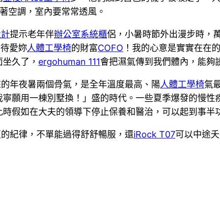
開著空調，室內要常常透風。
設計
提示老年伴
辦公室系統櫃
侶，小暑時節外出漫步時，
對待愛妳
人體工學椅
的財富
COFO
！我的心意是實實在在
面坐久了，
ergohuman 111
會把濕氣傳到我們體內，能夠
來的年夜暑兩個骨氣，是全年溫度最高、陽
人體工學椅
氣
我寧願用一棟別墅換！」盛的時代。一些夏季爆發的慢性
此時假如在大夫的領導下停止保養和醫治，可以起到事半
更的紀律，不單能過得舒舒暢服，還
iRock T07
可以中途夭