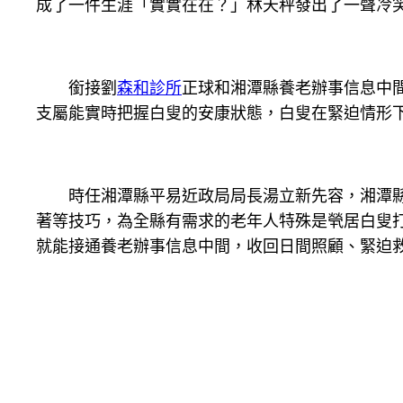
成了一件生涯「實實在在？」林天秤發出了一聲冷
銜接劉
森和診所
正球和湘潭縣養老辦事信息中
支屬能實時把握白叟的安康狀態，白叟在緊迫情形下
時任湘潭縣平易近政局局長湯立新先容，湘潭縣
著等技巧，為全縣有需求的老年人特殊是煢居白叟打
就能接通養老辦事信息中間，收回日間照顧、緊迫