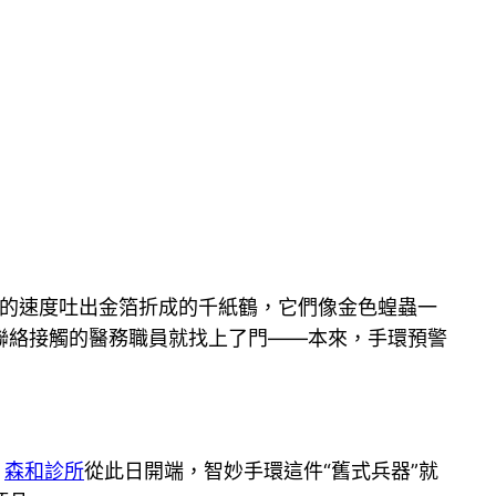
的速度吐出金箔折成的千紙鶴，它們像金色蝗蟲一
聯絡接觸的醫務職員就找上了門——本來，手環預警
，
森和診所
從此日開端，智妙手環這件“舊式兵器”就