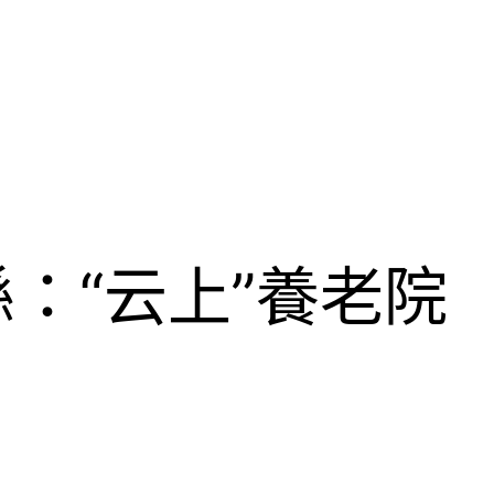
：“云上”養老院
助