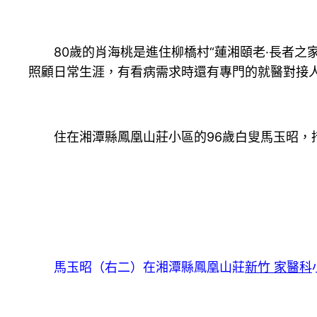
80歲的肖海桃是進住柳橋村“蓮湘頤老·長者之家
照顧日常生涯，有看病需求時還有專門的就醫對接人
住在湘潭縣鳳凰山莊小區的96歲白叟馬玉昭，措
馬玉昭（右二）在湘潭縣鳳凰山莊
新竹 家醫科