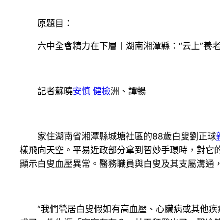
原題目：
六中全會精力在下層丨湖南湘潭縣：“云上”養老
記者蘇曉
安慎 健檢
洲、譚暢
家住湖南省湘潭縣城塘社區的88歲白叟劉正球
樣飛向天空。平易近政部分拿到智妙手環時，對它
顯示白叟血壓異常。醫務職員與白叟及其支屬溝通
“我們煢居白叟假如有高血壓、心臟病或其他疾病