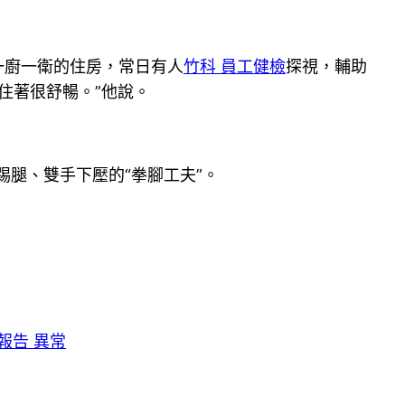
一廚一衛的住房，常日有人
竹科 員工健檢
探視，輔助
住著很舒暢。”他說。
腿、雙手下壓的“拳腳工夫”。
報告 異常