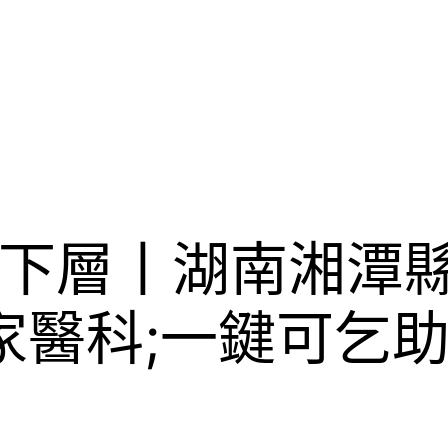
下層丨湖南湘潭縣
家醫科;一鍵可乞