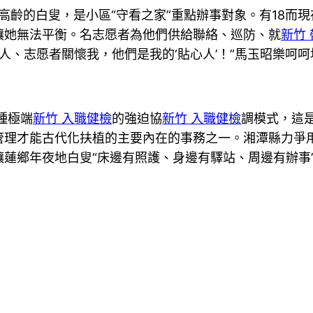
高齡的白叟，是小區“守看之家”重點辦事對象。有18而
讓她無法平衡。名志愿者為他們供給聯絡、巡防、就
新竹
人、志愿者關懷我，他們是我的‘貼心人’！”馬玉昭樂呵呵
種極端
新竹 入職健檢
的強迫協
新竹 入職健檢
調模式，這
管理才能古代化扶植的主要內在的事務之一。湘潭縣力爭
蓮鄉年夜地白叟“床邊有照護、身邊有驛站、周邊有辦事