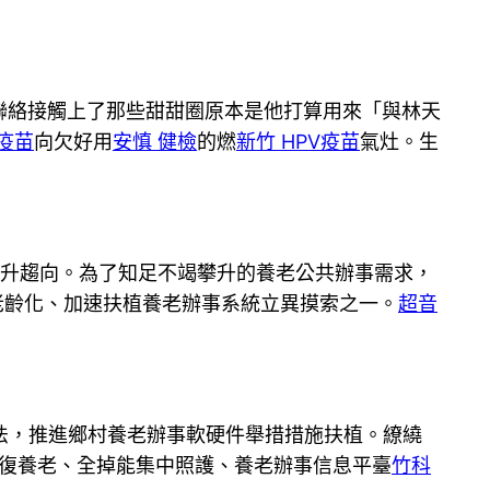
聯絡接觸上了那些甜甜圈原本是他打算用來「與林天
疫苗
向欠好用
安慎 健檢
的燃
新竹 HPV疫苗
氣灶。生
上升趨向。為了知足不竭攀升的養老公共辦事需求，
老齡化、加速扶植養老辦事系統立異摸索之一。
超音
，推進鄉村養老辦事軟硬件舉措措施扶植。繚繞
康復養老、全掉能集中照護、養老辦事信息平臺
竹科