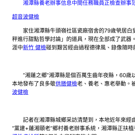
湘潭縣養老辦事信息中間任務職員正檢查辦事范
超音波健檢
家住湘潭縣牛頭嶺社區瓷廠宿舍的79歲煢居白叟
秤進行甜點哲學討論」的道具，現在全部成了武器
涯中
新竹 健檢
碰到艱苦經由過程德律風、錄像隨時
“湘蓮之鄉”湘潭縣是個百萬生齒年夜縣，60歲以
本地發布了良多敬
供膳健檢
老、養老、惠老舉動。
波健檢
記者在湘潭縣城鄉采訪清楚到，本地近年來經由過
“黨建+蓮湘頤老”鄉村養老辦事系統，湘潭縣正扶