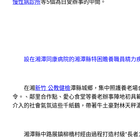
慢性病診所
等5個為白叟辦事的中間。
設在湘潭同康病院的湘潭縣特困贍養職員精力疾
在湘
新竹 公教健檢
潭縣城鄉，集中照護養老場
令。、鄰里合作點、愛心食堂等養老辦事陣地初具範
介入的社會氣氛這些千紙鶴，帶著牛土豪對林天秤
湘潭縣中路展鎮柳橋村經由過程打造村級“長者之