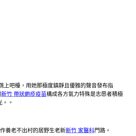
跳上吧檯，用她那極度鎮靜且優雅的聲音發布指
端
新竹 帶狀皰疹疫苗
構成各方氣力特殊是志愿者積極
光。。
合作養老不出村的居野生老新
新竹 家醫科
門路。