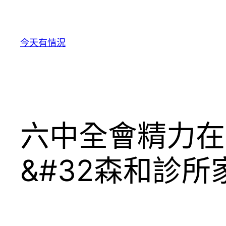
跳
至
主
今天有情況
要
內
容
六中全會精力在
&#32森和診所