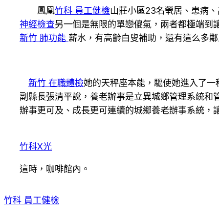
鳳凰
竹科 員工健檢
山莊小區23名煢居、患病、
神經檢查
另一個是無限的單戀傻氣，兩者都極端到
新竹 肺功能
薪水，有高齡白叟補助，還有這么多鄰
新竹 在職體檢
她的天秤座本能，驅使她進入了一
副縣長張清平說，養老辦事是立異城鄉管理系統和
辦事更可及、成長更可連續的城鄉養老辦事系統，讓
竹科X光
這時，咖啡館內。
竹科 員工健檢