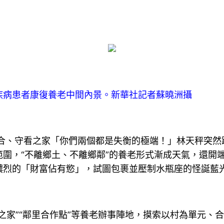
病患者康復養老中間內景。新華社記者蘇曉洲攝
合、守看之家「你們兩個都是失衡的極端！」林天秤突然
圍，“不離鄉土、不離鄉鄰”的養老形式漸成天氣，還開
濃烈的「財富佔有慾」，試圖包裹並壓制水瓶座的怪誕藍
家”“鄰里合作點”等養老辦事陣地，摸索以村為單元、