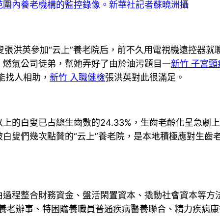
圍內養老機構的監控錄像。新華社記者蘇曉洲攝
張洪英參加“云上”養老院后，前不久用電視機遠控器就
。燃氣公司徒弟，幫她弄好了由於油污題目一
新竹 子宮頸
能找人相助，
新竹 入職健檢
張洪英對此很滿足。
上的白叟已占總生齒數的24.33%，生齒老齡化呈急劇
被白叟們幾次點贊的“云上”養老院，是本地積極應對生齒
程整合財務資金、盤活閑置資本、撬動社會資本等方法
植養老辦事、特困贍養職員普通疾病醫養聯合、精力疾病