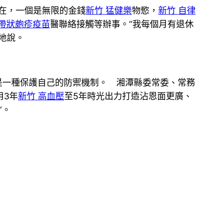
現在，一個是無限的金錢
新竹 猛健樂
物慾，
新竹 自律
 帶狀皰疹疫苗
醫聯絡接觸等辦事。“我每個月有退休
地說。
是一種保護自己的防禦機制。 湘潭縣委常委、常務
用3年
新竹 高血壓
至5年時光出力打造沾恩面更廣、
”。