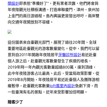
間設計
即表態“準備好了”，更有業者流露，他們將會與
年夜陸觀光社積極溝通，打造串聯廈門、漳州、泉州加
上金門的兩日游過程。島內輿論更是發出呼吁，兩岸雙
向交通年夜開放刻不容緩。
這份圖表來自臺觀光部門，展現了過往20年間，全球
重要地區赴臺觀光的游客數量變化。從中，我們可以留
意到自2011年開啟年夜陸居平
牙醫診所設計
易近赴臺
個人游之后，赴臺觀光客數量發生了疾速的增長，
2019年時一年內觀光客數量超過800萬，達到頂峰，
此中年夜陸游客占比最高。此后，受當局政策影響，從
2019年8月開始，年夜陸居平易近赴臺個人及團隊游相
繼暫停，赴臺觀光客數量
loft風室內設計
急劇下滑，而
一些臺灣有名的景點，近年來受影響加倍明顯。
陸客少了