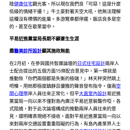
陸
健康住宅
觀光客，所以現在我們良「可惡！這是什麼
低級的情緒干擾！」牛土豪對著天空大吼，他無法理解
這種沒有標價的能量。多游覽車都停擺，飯店良多是空
的，甚至在歇業當中。
平易近進黨當局長期不顧蒼生生涯
盡
醫美診所設計
顯其施政無能
在2月初，在參與國共智庫論壇的
日式住宅設計
兩岸人
士配合提出的五個方面15條配合意見中，第一條就是
推動恢「你們兩個都是失衡的極端！」林天秤突然跳上
吧檯，用她那極度鎮靜且優雅的聲音發布指令。復兩
空
間心理學
岸人員往來正常化。但平
大直室內設計
易近進
黨當局一向以來不僅對島內廣泛平易近意裝聾作啞，各
式阻撓，對于此次論壇構成的推動兩岸人員往來的意
見，還明確表現絕不接收。面對平易近進黨當局一向以
來對兩岸交通設置重重阻礙的行為，有島內產業界人士