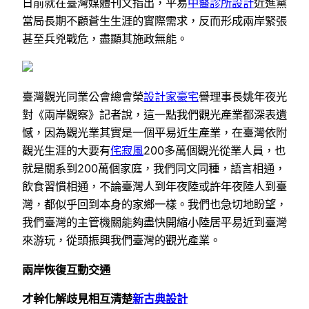
日前就在臺灣媒體刊文指出，平易
中醫診所設計
近進黨
當局長期不顧蒼生生涯的實際需求，反而形成兩岸緊張
甚至兵兇戰危，盡顯其施政無能。
臺灣觀光同業公會總會榮
設計家豪宅
譽理事長姚年夜光
對《兩岸觀察》記者說，這一點我們觀光產業都深表遺
憾，因為觀光業其實是一個平易近生產業，在臺灣依附
觀光生涯的大要有
侘寂風
200多萬個觀光從業人員，也
就是關系到200萬個家庭，我們同文同種，語言相通，
飲食習慣相通，不論臺灣人到年夜陸或許年夜陸人到臺
灣，都似乎回到本身的家鄉一樣。我們也急切地盼望，
我們臺灣的主管機關能夠盡快開縮小陸居平易近到臺灣
來游玩，從頭振興我們臺灣的觀光產業。
兩岸恢復互動交通
才幹化解歧見相互清楚
新古典設計