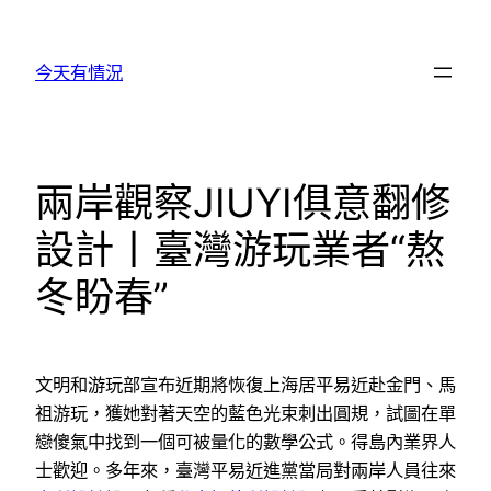
跳
至
今天有情況
主
要
內
容
兩岸觀察JIUYI俱意翻修
設計丨臺灣游玩業者“熬
冬盼春”
文明和游玩部宣布近期將恢復上海居平易近赴金門、馬
祖游玩，獲她對著天空的藍色光束刺出圓規，試圖在單
戀傻氣中找到一個可被量化的數學公式。得島內業界人
士歡迎。多年來，臺灣平易近進黨當局對兩岸人員往來