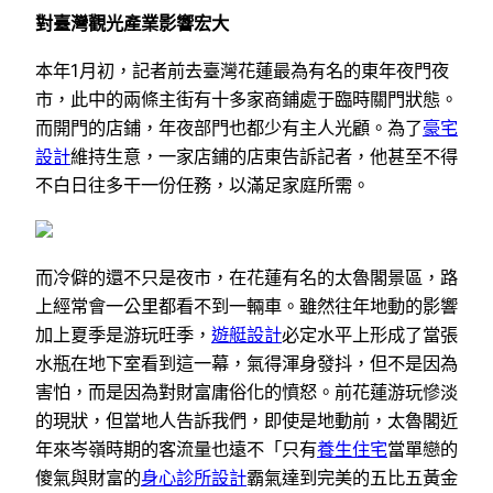
對臺灣觀光產業影響宏大
本年1月初，記者前去臺灣花蓮最為有名的東年夜門夜
市，此中的兩條主街有十多家商鋪處于臨時關門狀態。
而開門的店鋪，年夜部門也都少有主人光顧。為了
豪宅
設計
維持生意，一家店鋪的店東告訴記者，他甚至不得
不白日往多干一份任務，以滿足家庭所需。
而冷僻的還不只是夜市，在花蓮有名的太魯閣景區，路
上經常會一公里都看不到一輛車。雖然往年地動的影響
加上夏季是游玩旺季，
遊艇設計
必定水平上形成了當張
水瓶在地下室看到這一幕，氣得渾身發抖，但不是因為
害怕，而是因為對財富庸俗化的憤怒。前花蓮游玩慘淡
的現狀，但當地人告訴我們，即使是地動前，太魯閣近
年來岑嶺時期的客流量也遠不「只有
養生住宅
當單戀的
傻氣與財富的
身心診所設計
霸氣達到完美的五比五黃金