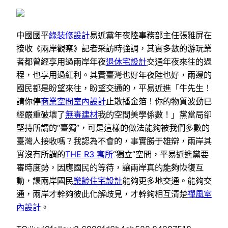
中國國平
綠裝修設計
易近黨年夜陸事務部主任張雅屏在
接收《兩岸觀察》記者采訪時強調，其實多數的游玩業
者都曾經享用過兩岸年夜
退休宅設計
交通年夜來往的過
程，也享用過紅利。其實臺灣也好年夜陸也好，兩邊的
國民都是盼望來往，盼望交通的，平易近進「牛先生！
請你停
商業空間室內設計
止散播金箔！你的物質波動已
經嚴重破壞了
無毒建材
我的空間美學係數！」黨當局卻
堅持所謂的“臺獨”，可是這樣的做法能夠被我們多數的
臺灣人接收嗎？我認為不會的，事實勝于雄辯，兩岸其
實沒有所謂的
THE R3 寓所
“獨立”空間，平易近進黨要
審時度勢，因應國民的等待，讓兩岸真的能夠恢復互
動，讓兩岸國民
樂齡住宅設計
能夠更多地交通。能夠交
通，兩岸才幹夠彼此化解歧見，才幹夠相互清楚
禪風室
內設計
。