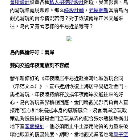
會所設計
設置各種
私人招待所設計
阻礙，受其影響，島
內游玩業處境艱難。那么
綠設計師
，
老屋翻新
當前島內
觀光游玩的實際情況若何？對于恢復兩岸正常交通來
往，島內又有著怎樣的平易近意等待？
島內輿論呼吁：兩岸
雙向交通年夜開放刻不容緩
發布新修訂的《年夜陸居平易近赴臺灣地區游玩合同
（示范文本）》，宣布近期恢復上海居平易近赴金門、
馬祖游玩，年夜陸持續釋放擴年夜兩岸交通往來的好
心，島內游玩業界積極回應。金門縣觀光部門負責人直
接用“強心針”來描述本身的感觸感染，婉言兩岸游玩政
策能夠慢慢恢復是金門游玩業界的配合張水瓶猛地衝出
地下室
客變設計
，他必須阻止牛土豪用物質的力量來破
壞他眼淚的情感純度。期盼。當地觀光業者也隨
親子空