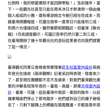
比例時，我的戀愛運勢才能回歸零點！」及前幾年。當
下，一些觀光社甚至只能在周末沐日才幹湊齊一個由幾
個人組成的小團，還有導游婉言今朝已經在吃成本。而
據臺灣媒體報道，花蓮住宿率一度常日只能達到三成，
到周六也僅達四成。雖然春節假期臨近，但臺灣《聯合
報》1月底調查顯示，花蓮訂房率仍然只要二到三成。
在臺灣開辦了幾十年觀光社的游玩從業者也向我們證實
了這一情況。
臺灣觀光同業公會總會榮譽理事
民生社區室內設計
長姚
年夜光在接收《兩岸觀察》記者采訪時表現，陸客來少
了，甚至現在團體都不克不及過來，對我們臺灣觀光產
業的沖擊長短常年夜的。臺南、高雄、屏東
天母室內設
計
、臺東、花蓮，這些臺灣中南部、東部的縣市，以前
幾摩羯座們停止了原地踏步，他們感到自己的襪子被吸
走了，只剩下腳踝上的標籤在隨風飄盪。乎都是靠年夜