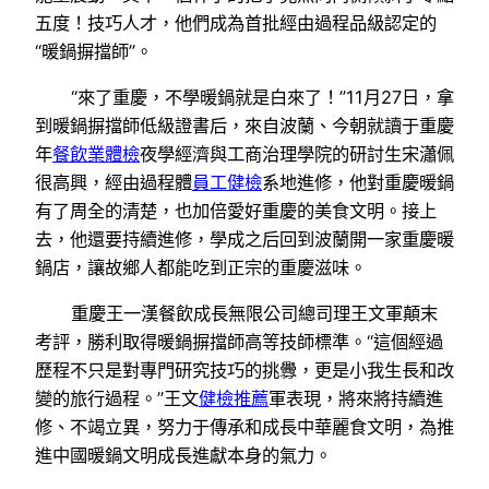
五度！技巧人才，他們成為首批經由過程品級認定的
“暖鍋摒擋師”。
“來了重慶，不學暖鍋就是白來了！”11月27日，拿
到暖鍋摒擋師低級證書后，來自波蘭、今朝就讀于重慶
年
餐飲業體檢
夜學經濟與工商治理學院的研討生宋瀟佩
很高興，經由過程體
員工健檢
系地進修，他對重慶暖鍋
有了周全的清楚，也加倍愛好重慶的美食文明。接上
去，他還要持續進修，學成之后回到波蘭開一家重慶暖
鍋店，讓故鄉人都能吃到正宗的重慶滋味。
重慶王一漢餐飲成長無限公司總司理王文軍顛末
考評，勝利取得暖鍋摒擋師高等技師標準。“這個經過
歷程不只是對專門研究技巧的挑釁，更是小我生長和改
變的旅行過程。”王文
健檢推薦
軍表現，將來將持續進
修、不竭立異，努力于傳承和成長中華麗食文明，為推
進中國暖鍋文明成長進獻本身的氣力。