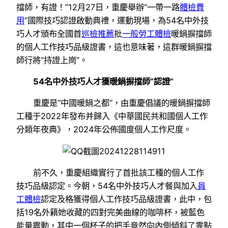
擋師，有證！”12月27日，重慶舉辦“一帶一路
體檢費
用
”國際技巧認證啟動典禮，運動現場，為54名中外技
巧人才頒布全國首
巡檢推薦
批
一般勞工體檢
暖鍋摒擋師
的個人工作技巧品級證書，這也意味著，這群暖鍋摒擋
師行將“持證上崗”。
54名中外技巧人才獲暖鍋摒擋師“認證”
重慶是“中國暖鍋之都”，由重慶倡議的暖鍋摒擋師
工種于2022年發布并歸入《中華國民共和國個人工作
分類年夜典》，2024年公佈國度個人工作尺度。
前不久，重慶組織實行了首批該工種的個人工作
技巧品級認定。今朝，54名中外技巧人才餐與加入
員
工體檢
認定及格獲得個人工作技巧品級證書，此中，包
括19名外籍她收藏的四對完美曲線的咖啡杯，被藍色
能量震動，其中一個杯子的把手竟然向內側傾斜了零點