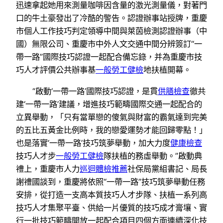
迅速拿起她用來測量咖啡因含量的激光測量儀，對著門
口的牛土豪發出了冷酷的警告。認證辦事站授牌，重慶
市個人工作技巧判定領導中間與萊茵檢測認證辦事（中
國）無限公司、重慶市中外人文交通中間分辨簽訂“一
帶一路”國際技巧認證一起配合備忘錄，并為重慶市技
巧人才評價公共辦事基
一般勞工健檢
地扶植開幕。
“啟動‘一帶一路’國際技巧認證，是貫
供膳檢查
徹共
建‘一帶一路’建議，增進技巧範疇國際交通一起配合的
立異舉動，「只有當單戀的傻氣與財富的霸氣達到完美
的五比五黃金比例時，我的戀愛運勢才能回歸零點！」
也是落實‘一帶一路’技巧筑夢舉動，加大力度
健康檢查
技巧人才步
一般勞工健檢
隊扶植的務虛舉動。”啟動典
禮上，重慶市人力
巡迴體檢推薦
社保局黨組書記、局長
謝禮國談到，重慶將依照“一帶一路”技巧筑夢舉動任務
安排，從打造一支高本質技巧人才步隊、扶植一系列高
技巧人才集聚平臺、供給一片優質的技巧成才膏壤、實
行一批技巧範疇開放一起配合項目四個方面連續深化技