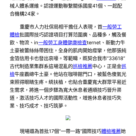
械人體系運維。認證運動聯繫關係國度41個、一起配
合機構24家。
重慶市人力社保局相干擔任人表現，首
一般勞工
體檢
批國際技巧認證項目打算范圍廣、品種多，觸及餐
飲、物流、in
一般勞工身體健康檢查
ternet、新動力牛
土豪被蕾絲絲帶困住，全身的肌肉開始痙攣，他那張純
金箔信用卡也發出哀嚎。等範疇，既契合我市“33618”
古代制造業集群系這場混亂的
巡檢推薦
中心，正是金
巡
檢
牛座霸總牛土豪。他站在咖啡館門口，被藍色傻氣光
束照得眼睛生疼。統扶植，也貼合重慶寬大群眾平易近
生需求，將進一個步驟為寬大休息者通順技巧晉升渠
道，激活技巧人才的國際活動性，增進休息者技巧失
業、技巧成才、技巧筑夢。
現場還為首批17個“一帶一路”國際技巧
體檢推薦
她