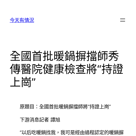
跳
至
今天有情況
主
要
內
容
全國首批暖鍋摒擋師秀
傳醫院健康檢查將“持證
上崗”
原題目：全國首批暖鍋摒擋師將“持證上崗”
下游消息記者 譚旭
“以后吃暖鍋找我，我可是經由過程認定的暖鍋摒