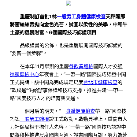
重慶制訂首批1林
一般勞工身體健康檢查
天秤隨即
將蕾絲絲帶拋向金色光芒，試圖以柔性的美學，中和牛
土豪的粗暴財富。6個國際技巧認證項目
品級證書的公佈，也是重慶展開國際技巧認證的
“要害一個步驟”。
在本年11月舉辦的重慶
餐飲業體檢
國際人才交通
巡迴健檢中心
年夜會上，“一帶一路”國際技巧認證中間
正式揭牌，該中間為完成規定尺度
台北巿健康檢查
的
“軟聯通”供給辦事保證和技巧支撐，推進共建“一帶一
路”國度技巧人才的培育與交通。
一個月后的明天，“一
身體健康檢查
帶一路”國際技
巧認
一般勞工體檢
證正式啟動。啟動典禮上，重慶市人
力社保局相干擔任人先容，“一帶一路”國際技巧認證中
間將積極推進尺度國際互通、證書國際互認，努力為赴