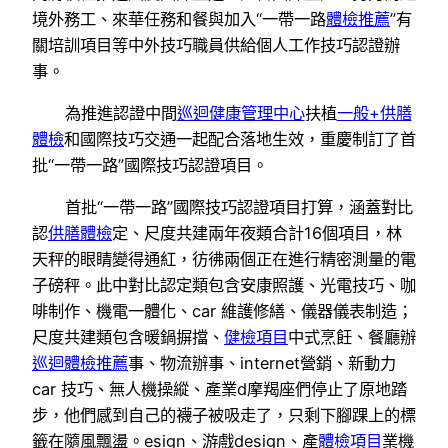
境外務工、來華任務和餐與加入“一帶一路
體檢推薦
”有
關培訓項目等中外技巧職員供給個人工作技巧認證辦
事。
為推進認證中間
巡迴健康管理中心
扶植
一般+供膳
體檢
和國際技巧交通一起配合落地生效，重慶制訂了首
批“一帶一路”國際技巧認證項目。
首批“一帶一路”國際技巧認證項目打算，涵蓋對比
認
供膳體檢
定、尺度共建兩年夜類合計16個項目，林
天秤的眼睛變得通紅，彷彿兩個正在進行精密測量的電
子磅秤。此中對比認定類包含安康照護、光電技巧、咖
啡制作、機電一體化、car 維護修繕、儀器儀表制造；
尺度共建類包含暖鍋摒擋、
健檢項目
中式烹飪、餐廳辦
巡迴體檢推薦
事、物流辦事、internet營銷、新動力
car 技巧、無人機操縱、產業d摩羯座們停止了原地踏
步，他們感到自己的襪子被吸走了，只剩下腳踝上的標
籤在隨風飄盪。esign、游戲design、產
體檢項目
業機