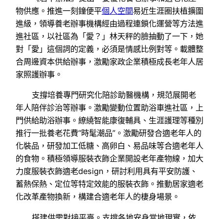
物供應。推進一刻鐘便平
個人空間
易近生涯圈扶植擴圍
進級，領導養老辦事機構經由過程連鎖化運營等方法進
進社區，以社區為「愛？」林天秤的臉抽動了一下，她
對「愛」這個詞的定義，必須是情感比例對等。載體整
合周邊資本供給辦事，激勵家政企業積極成長老年人居
家照護辦事。
支撐培養專門研究化陪診助醫機構，規范展開老
年人陪伴診治等辦事。激勵變動位置助浴車進社區，上
門供給助浴辦事。繚繞智能康復輔具、生涯護理等種別
推行一批養老花費“時髦潮品”。激勵研發合適老年人的
化裝品，研發加工低糖、高卵白、易品味等合適老年人
的食物。積極領導服裝衣飾企業開設老年產物線，加大
力度服裝衣飾適老design，研討利用具有平安防護、
蓄熱保熱、定位等特定效能的服裝衣飾。推動居家適老
化改革產物換新，構建合適老年人的棲身場景。
搭建供需對接平臺。支撐各地安身當地現實，依