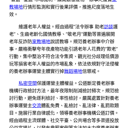
教場地
行情形監測和實行後果評價，推進尺度落地生
效。
維護老年人權益。經由過程“法令辦事 助老
訪談
護
老”、生齒老齡化國情教導、“敬老月”運動等普遍展開
老年反詐防
家教場地
說謊教導。規范養老辦事中介辦
事，嚴格衝擊夸年夜產物功能引誘老年人花費的“欺老”
行動，集中整治不符合法令集資、觀光社分歧理低價游
玩等損害老年人權益的市場亂象，依法依規對守法侵權
的養老辦事運營主體實行掉
舞蹈場地
信懲戒。
私密空間
保護運營主體權益。公道斷定養老辦事
機構行政檢討方法，最年夜限制削減檢討頻次，規范檢
討行動，避免逐利檢討、率性檢討，嚴厲處置針對養老
辦事運營主
交流
體亂免費、亂檢討、亂法律、亂罰款題
目。施展行業自律感化，領導養老辦事機構公道訂價。
經由過程主流媒體、社交平臺、公共場合等多渠道投放
公益宣揚片，以發布典範案例等方法加大力度養老辦事