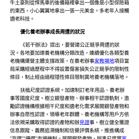
牛土豪則從悍馬車的後備箱裡拿出一個像是小型保險箱
的東西，小心翼翼地拿出一張一元美金。多老年人接觸
適老科技。
優化養老辦事成長周遭的狀況
《若干辦法》提出，要營建公正競爭周遭的狀
況。各地要加速養老機構分類改造，連續優化各類型養
老機構運營主體支撐政策，在養老辦事
家教場地
項目當
局采購經過歷程中不得設置傷害損失公正競爭的限制性
條目，制止經由過程隱性條目限制異地養老機構落地。
扶植尺度認證系統。加速制訂老年用品、養老辦
事等國度尺度。樹立銀發產物、辦事相干認證軌制，激
勵認證機構根據相干尺度和適老化需求展開銀發產物和
辦事自愿性認證，領導老年群體、養老機構等用戶方依
法依規采購取得認證的產物和辦
見證
事，樹立健全獲證
信息跟蹤、義務追溯機制和信譽評價系統，推進構成
“盲選”“優選”市場機制。展開銀發產物、辦事尺度實
家