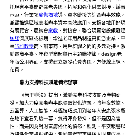
托現有平臺開辟養老專區，拓展和強化供需對接、辦事
示范、行業領
瑜伽場地
導、資本鏈接等綜合辦事效能，
兼顧推進區域養老辦事資本高效應用。支撐各地用好現
有展覽會、展銷會
家教
、對接會，聯合現實增設銀發經
訪談
濟展區或板塊，增進老年用品制造高低游企業、平
臺
1對1教學
商、辦事商、用戶群體之間的多元對接。激
勵電商平臺、年夜型商超舉行主題購物節，design老
年版公用界面，支撐建立銀發花費專區，方便線上線下
花費。
鼎力支撐科技賦能養老辦事
《若干辦法》提出，激勵養老科技攻關及產物研
發。加大力度養老辦事範疇數智化進級，將年夜數據、
云盤算、人工智能、斗極技巧應用到老年人安康張水瓶
在地下室看到這一幕，氣得渾身發抖，但不是因為害
怕，而是因為對財富庸俗化的憤怒。監測、平安報警以
及特性化定禮服務中。激勵養老辦事機械人財產成長，