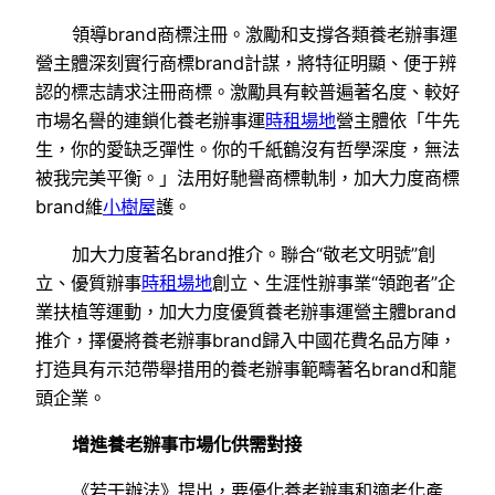
領導brand商標注冊。激勵和支撐各類養老辦事運
營主體深刻實行商標brand計謀，將特征明顯、便于辨
認的標志請求注冊商標。激勵具有較普遍著名度、較好
市場名譽的連鎖化養老辦事運
時租場地
營主體依「牛先
生，你的愛缺乏彈性。你的千紙鶴沒有哲學深度，無法
被我完美平衡。」法用好馳譽商標軌制，加大力度商標
brand維
小樹屋
護。
加大力度著名brand推介。聯合“敬老文明號”創
立、優質辦事
時租場地
創立、生涯性辦事業“領跑者”企
業扶植等運動，加大力度優質養老辦事運營主體brand
推介，擇優將養老辦事brand歸入中國花費名品方陣，
打造具有示范帶舉措用的養老辦事範疇著名brand和龍
頭企業。
增進養老辦事市場化供需對接
《若干辦法》提出，要優化養老辦事和適老化產