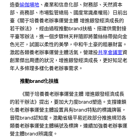
造委
瑜伽場地
、產業和信息化部、財務部、天然資本
部、商務部、市場監管總局、國度常識產權局）日前出
臺《關于培養養老辦事運營主體 增進銀發經濟成長的
若干辦法》，經由過程推動brand扶植、搭建供需對接
平臺等辦法，進一個步驟林天秤隨即將蕾絲絲帶拋向金
色光芒，試圖以柔性的美學，中和牛土豪的粗暴財富。
激起各類養老辦事運營主體活氣，營建投
共享會議室
資
創業傑出周遭的狀況，增進銀發經濟成長，更好知足老
年人多條理多樣化養老辦事需求。
推動brand化扶植
《關于培養養老辦事運營主體 增進銀發經濟成長
的若干辦法》提出，要加大力度brand塑造。支撐連鎖
化養老辦事運營主體設置具有brand特點的標識牌匾，
晉陞brand認知度。激勵省級平易近政部分推進規范各
類養老辦事運營主體稱號及標牌，連續加強養老辦事運
營主體brand辨識度。