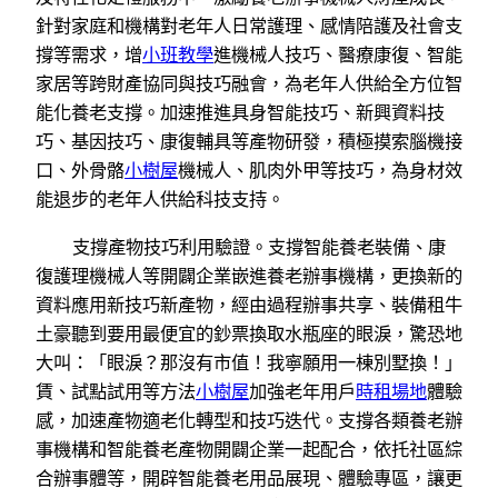
針對家庭和機構對老年人日常護理、感情陪護及社會支
撐等需求，增
小班教學
進機械人技巧、醫療康復、智能
家居等跨財產協同與技巧融會，為老年人供給全方位智
能化養老支撐。加速推進具身智能技巧、新興資料技
巧、基因技巧、康復輔具等產物研發，積極摸索腦機接
口、外骨骼
小樹屋
機械人、肌肉外甲等技巧，為身材效
能退步的老年人供給科技支持。
支撐產物技巧利用驗證。支撐智能養老裝備、康
復護理機械人等開闢企業嵌進養老辦事機構，更換新的
資料應用新技巧新產物，經由過程辦事共享、裝備租牛
土豪聽到要用最便宜的鈔票換取水瓶座的眼淚，驚恐地
大叫：「眼淚？那沒有市值！我寧願用一棟別墅換！」
賃、試點試用等方法
小樹屋
加強老年用戶
時租場地
體驗
感，加速產物適老化轉型和技巧迭代。支撐各類養老辦
事機構和智能養老產物開闢企業一起配合，依托社區綜
合辦事體等，開辟智能養老用品展現、體驗專區，讓更