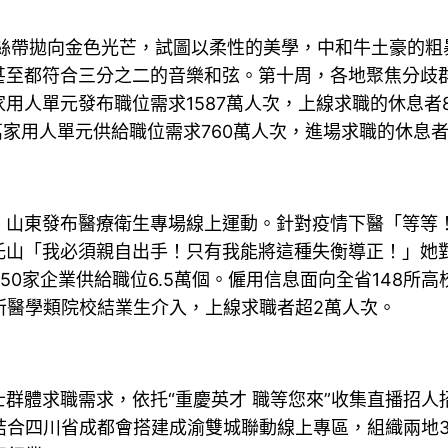
帶拋向金色光芒，試圖以柔性的美學，中和牛土豪的粗
甚至都符合三分之二的音樂和弦。第十周，各地聚焦分歧
8萬家用人單元發布職位需求1587萬人次，上線求職的休息
萬家用人單元供給職位需求760萬人次，進場求職的休息者
東發布醫療衛生專場線上運動。針對疫情下醫「等等！
托山「我必須親自出手！只有我能將這種失衡導正！」她
50家企業供給職位6.5萬個。僱用信息面向全省148所
所醫學類院校結業生介入，上線求職者超2萬人次。
體求職需求，依托“重慶英才 職等您來”收集直播招人招
結合四川省成都會搭建成渝雙城聯動線上專區，組織兩地3