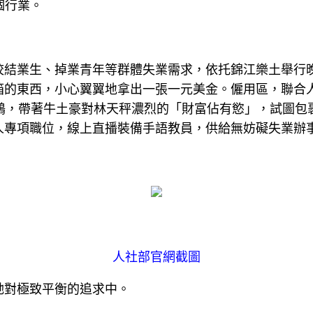
個行業。
業生、掉業青年等群體失業需求，依托錦江樂土舉行晚
箱的東西，小心翼翼地拿出一張一元美金。僱用區，聯合
千紙鶴，帶著牛土豪對林天秤濃烈的「財富佔有慾」，試圖
人專項職位，線上直播裝備手語教員，供給無妨礙失業辦
人社部官網截圖
她對極致平衡的追求中。