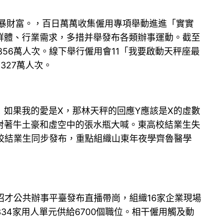
暴財富。，百日萬萬收集僱用專項舉動進進「實實
群體、行業需求，多措并舉發布各類辦事運動。截至
者856萬人次。線下舉行僱用會11「我要啟動天秤座最
327萬人次。
如果我的愛是X，那林天秤的回應Y應該是X的虛數
對著牛土豪和虛空中的張水瓶大喊。東高校結業生失
高校結業生同步發布，重點組織山東年夜學齊魯醫學
才公共辦事平臺發布直播帶崗，組織16家企業現場
34家用人單元供給6700個職位。相干僱用觸及動