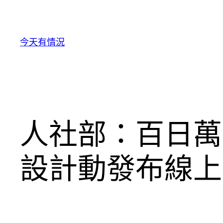
跳
至
主
今天有情況
要
內
容
人社部：百日萬
設計動發布線上