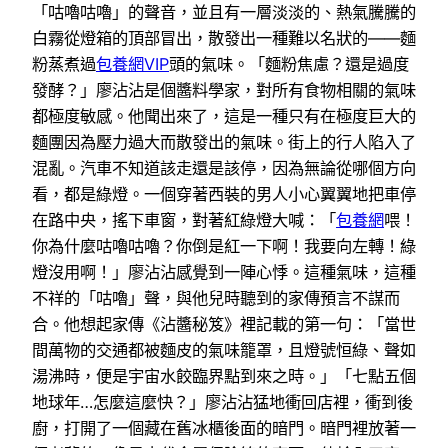
「咕嚕咕嚕」的聲音，並且有一層淡淡的、熱氣騰騰的
白霧從燈箱的頂部冒出，散發出一種難以名狀的——麵
粉蒸煮過
包養網VIP
頭的氣味。「麵粉焦慮？還是過度
發酵？」廖沾沾是個醬料學家，對所有食物相關的氣味
都極度敏感。他聞出來了，這是一種只有在極度巨大的
麵團因為壓力過大而散發出的氣味。街上的行人陷入了
混亂。汽車不知道該走還是該停，因為無論從哪個方向
看，都是綠燈。一個穿著西裝的男人小心翼翼地把車停
在路中央，搖下車窗，對著紅綠燈大喊：「
包養網
喂！
你為什麼咕嚕咕嚕？你倒是紅一下啊！我要向左轉！綠
燈沒用啊！」廖沾沾感覺到一陣心悸。這種氣味，這種
不祥的「咕嚕」聲，與他兒時聽到的家傳預言不謀而
合。他想起家傳《沾醬秘笈》裡記載的第一句：「當世
間萬物的交通都被麵皮的氣味籠罩，且燈號恒綠、聲如
湯沸時，便是宇宙水餃臨界點到來之時。」「七點五個
地球年…怎麼這麼快？」廖沾沾猛地衝回店裡，衝到後
廚，打開了一個藏在舊冰櫃後面的暗門。暗門裡放著一