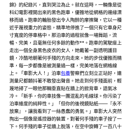
錦》的紀錄片，直到哭泣為止。就在這時，一輛像是從
科幻電影裡開出來的黑色跑車，優雅地從網格的邊緣漂
移而過。跑車的輪胎發出令人陶醉的摩擦聲，它以一種
近乎蔑視重力的姿態，精準地停進了一個只有它車身尺
寸寬度的停車格中。那泊車的過程就像一場舞蹈，流
暢、完美，且毫無任何多餘的動作**。跑車的駕駛座上
走出一個全身黑色皮衣的女人，她戴著一副透明護目
鏡，冷酷地朝著何手殘的方向走來。她的步伐優雅而精
準，每一步都像是被測量過一樣，完美地落在網格線
上。「車影大人！」泊車
包養
警察們立刻立正站好，連
測量尺都顫抖著不敢發出聲音。她走到何手殘面前，輕
蔑地掃了一眼他那輛垂直貼在牆上的掀背車，語氣冰
冷。「新手，你的車技像一團混亂的毛線球。你污染了
泊車維度的純粹性。」「但你的後視鏡貼紙——『永不
放棄』，讓我看到了一絲愚蠢的勇氣。」車影大人突然
掏出一個像是遙控器的裝置，對著何手殘的車子按了一
下。何手殘的車子從牆上脫落，在空中旋轉了一百八十