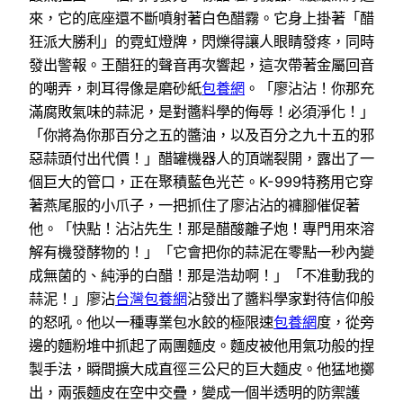
來，它的底座還不斷噴射著白色醋霧。它身上掛著「醋
狂派大勝利」的霓虹燈牌，閃爍得讓人眼睛發疼，同時
發出警報。王醋狂的聲音再次響起，這次帶著金屬回音
的嘲弄，刺耳得像是磨砂紙
包養網
。「廖沾沾！你那充
滿腐敗氣味的蒜泥，是對醬料學的侮辱！必須淨化！」
「你將為你那百分之五的醬油，以及百分之九十五的邪
惡蒜頭付出代價！」醋罐機器人的頂端裂開，露出了一
個巨大的管口，正在聚積藍色光芒。K-999特務用它穿
著燕尾服的小爪子，一把抓住了廖沾沾的褲腳催促著
他。「快點！沾沾先生！那是醋酸離子炮！專門用來溶
解有機發酵物的！」「它會把你的蒜泥在零點一秒內變
成無菌的、純淨的白醋！那是浩劫啊！」「不准動我的
蒜泥！」廖沾
台灣包養網
沾發出了醬料學家對待信仰般
的怒吼。他以一種專業包水餃的極限速
包養網
度，從旁
邊的麵粉堆中抓起了兩團麵皮。麵皮被他用氣功般的捏
製手法，瞬間擴大成直徑三公尺的巨大麵皮。他猛地擲
出，兩張麵皮在空中交疊，變成一個半透明的防禦護