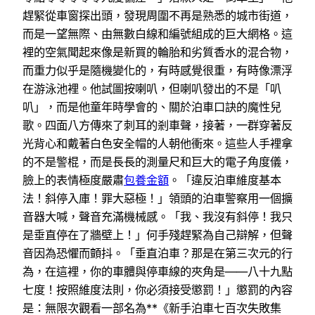
趕緊從車窗探出頭，發現周圍不再是熟悉的城市街道，
而是一望無際、由無數白線和編號組成的巨大網格。這
裡的空氣聞起來像是新買的輪胎和劣質香水的混合物，
而重力似乎是隨機變化的，有時感覺很重，有時像漂浮
在游泳池裡。他試圖按喇叭，但喇叭發出的不是「叭
叭」，而是他童年時學會的、關於泊車口訣的魔性兒
歌。四面八方傳來了刺耳的剎車聲，接著，一群穿著反
光背心和戴著白色安全帽的人朝他衝來。這些人手裡拿
的不是警棍，而是長長的測量尺和巨大的電子角度儀，
臉上的表情極度嚴肅
包養金額
。「違反泊車維度基本
法！斜停入庫！罪大惡極！」領頭的泊車警察用一個擴
音器大喊，聲音充滿機械感。「我、我沒有斜停！我只
是垂直停在了牆壁上！」何手殘趕緊為自己辯解，但聲
音因為恐懼而顫抖。「垂直泊車？那是在第三次元的行
為，在這裡，你的車體與停車線的夾角是——八十九點
七度！按照維度法則，你必須接受懲罰！」懲罰的內容
是：無限次觀看一部名為**《新手泊車七百次失敗集