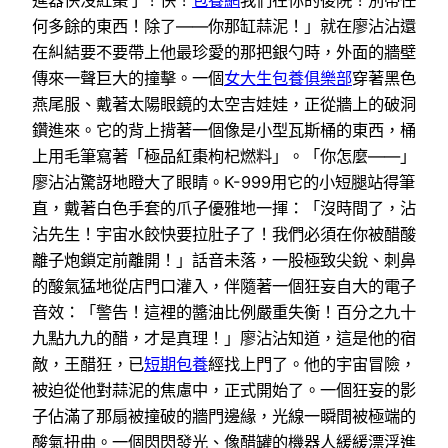
何多餘的東西！除了——你那缸蒜泥！」就在廖沾沾還
在糾結要不要帶上他最珍愛的那把銀勺時，外面的牆壁
傳來一聲巨大的撞擊。一個
女大生包養俱樂部
穿著黑色
燕尾服、戴著太陽眼鏡的太空吉娃娃，正從牆上的破洞
鑽進來。它的背上揹著一個像是小型瓦斯桶的東西，桶
上用毛筆寫著「極品紅棗枸杞燃料」。「你怎麼——」
廖沾沾驚訝地瞪大了眼睛。K-999用它的小短腿站得筆
直，戴著白色手套的爪子優雅地一揮：「沒時間了，沾
沾先生！宇宙水餃快要拉肚子了！我們必須在你被醋酸
離子炮鎖定前離開！」話音未落，一股極致尖銳、刺鼻
的酸氣猛地從店門口灌入，伴隨著一個狂妄自大的電子
音效：「警告！這裡的醬油比例嚴重失衡！百分之九十
九點九九的醋，才是真理！」廖沾沾知道，這是他的宿
敵，王醋狂，已
短期包養
經找上門了。他的宇宙冒險，
被迫從他對蒜泥的焦慮中，正式開始了。一個狂妄的影
子佔滿了那扇被撞破的牆門邊緣，光線一瞬間被極端的
酸氣扭曲。一個閃閃發光、像醋罐的機器人緩緩漂浮進