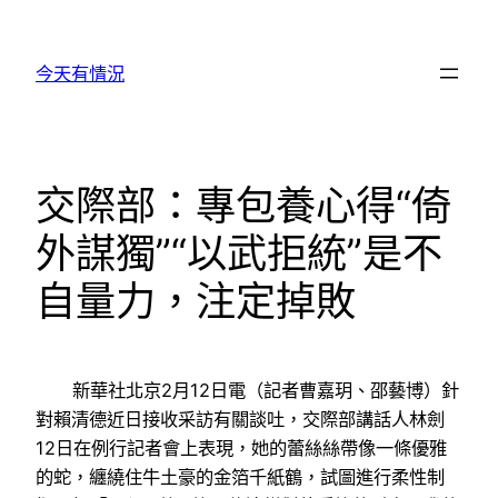
跳
至
今天有情況
主
要
內
容
交際部：專包養心得“倚
外謀獨”“以武拒統”是不
自量力，注定掉敗
新華社北京2月12日電（記者曹嘉玥、邵藝博）針
對賴清德近日接收采訪有關談吐，交際部講話人林劍
12日在例行記者會上表現，她的蕾絲絲帶像一條優雅
的蛇，纏繞住牛土豪的金箔千紙鶴，試圖進行柔性制