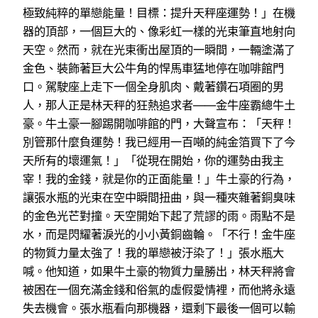
極致純粹的單戀能量！目標：提升天秤座運勢！」在機
器的頂部，一個巨大的、像彩虹一樣的光束筆直地射向
天空。然而，就在光束衝出屋頂的一瞬間，一輛塗滿了
金色、裝飾著巨大公牛角的悍馬車猛地停在咖啡館門
口。駕駛座上走下一個全身肌肉、戴著鑽石項圈的男
人，那人正是林天秤的狂熱追求者——金牛座霸總牛土
豪。牛土豪一腳踢開咖啡館的門，大聲宣布：「天秤！
別管那什麼負運勢！我已經用一百噸的純金箔買下了今
天所有的壞運氣！」「從現在開始，你的運勢由我主
宰！我的金錢，就是你的正面能量！」牛土豪的行為，
讓張水瓶的光束在空中瞬間扭曲，與一種夾雜著銅臭味
的金色光芒對撞。天空開始下起了荒謬的雨。雨點不是
水，而是閃耀著淚光的小小黃銅齒輪。「不行！金牛座
的物質力量太強了！我的單戀被汙染了！」張水瓶大
喊。他知道，如果牛土豪的物質力量勝出，林天秤將會
被困在一個充滿金錢和俗氣的虛假愛情裡，而他將永遠
失去機會。張水瓶看向那機器，還剩下最後一個可以輸