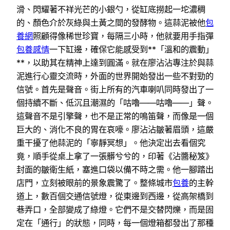
滑、閃耀著不祥光芒的小銀勺，從缸底撈起一坨濃稠
的、顏色介於灰綠與土黃之間的發酵物。這蒜泥被他
包
養網
照顧得像稀世珍寶，每隔三小時，他就要用手指彈
包養感情
一下缸邊，確保它能感受到**「溫和的震動」
**，以助其在精神上達到圓滿。就在廖沾沾專注於與蒜
泥進行心靈交流時，外面的世界開始發出一些不對勁的
信號。首先是聲音。街上所有的汽車喇叭同時發出了一
個持續不斷、低沉且潮濕的「咕嚕——咕嚕——」聲。
這聲音不是引擎聲，也不是正常的鳴笛聲，而像是一個
巨大的、消化不良的胃在哀嚎。廖沾沾皺著眉頭，這嚴
重干擾了他蒜泥的「寧靜冥想」。他決定出去看個究
竟，順手從桌上拿了一張髒兮兮的，印著《沾醬秘笈》
封面的皺衛生紙，塞進口袋以備不時之需。他一腳踏出
店門，立刻被眼前的景象震驚了。整條城市
包養
的主幹
道上，數百個交通信號燈，從東邊到西邊，從高架橋到
巷弄口，全部變成了綠燈。它們不是交替閃爍，而是固
定在「通行」的狀態，同時，每一個燈箱都發出了那種