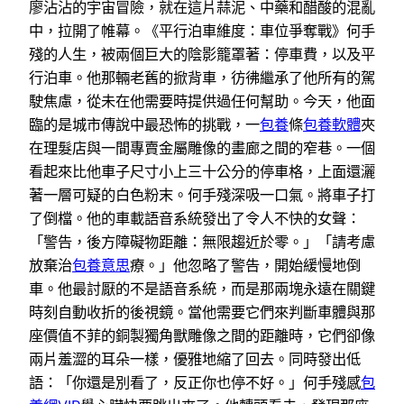
廖沾沾的宇宙冒險，就在這片蒜泥、中藥和醋酸的混亂
中，拉開了帷幕。《平行泊車維度：車位爭奪戰》何手
殘的人生，被兩個巨大的陰影籠罩著：停車費，以及平
行泊車。他那輛老舊的掀背車，彷彿繼承了他所有的駕
駛焦慮，從未在他需要時提供過任何幫助。今天，他面
臨的是城市傳說中最恐怖的挑戰，一
包養
條
包養軟體
夾
在理髮店與一間專賣金屬雕像的畫廊之間的窄巷。一個
看起來比他車子尺寸小上三十公分的停車格，上面還灑
著一層可疑的白色粉末。何手殘深吸一口氣。將車子打
了倒檔。他的車載語音系統發出了令人不快的女聲：
「警告，後方障礙物距離：無限趨近於零。」「請考慮
放棄治
包養意思
療。」他忽略了警告，開始緩慢地倒
車。他最討厭的不是語音系統，而是那兩塊永遠在關鍵
時刻自動收折的後視鏡。當他需要它們來判斷車體與那
座價值不菲的銅製獨角獸雕像之間的距離時，它們卻像
兩片羞澀的耳朵一樣，優雅地縮了回去。同時發出低
語：「你還是別看了，反正你也停不好。」何手殘感
包