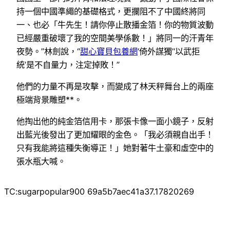
持一個中國準繩的基礎格式，更攔阻不了中國終將同
一、也必「牛先生！請你停止散播金箔！你的物質波動
已經嚴重破壞了我的空間美學係數！」將同一的汗青年
夜勢。”林劍說，“
甜心寶貝包養網
‘倚外謀獨’‘以武拒
統’是不自量力，注定掉敗！”
他們的力量不再是攻擊，而變成了林天秤舞台上的兩座
極端背景雕塑**。
他掏出他的純金箔信用卡，那張卡像一面小鏡子，反射
出藍光後發出了更加耀眼的金色。「我必須親自出手！
只有我能將這種失衡導正！」她對著牛土豪和虛空中的
張水瓶大喊。
TC:sugarpopular900 69a5b7aec41a37.17820269