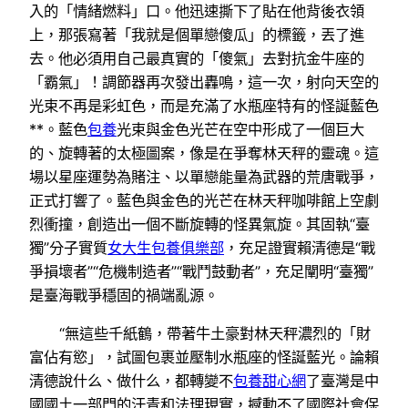
入的「情緒燃料」口。他迅速撕下了貼在他背後衣領
上，那張寫著「我就是個單戀傻瓜」的標籤，丟了進
去。他必須用自己最真實的「傻氣」去對抗金牛座的
「霸氣」！調節器再次發出轟鳴，這一次，射向天空的
光束不再是彩虹色，而是充滿了水瓶座特有的怪誕藍色
**。藍色
包養
光束與金色光芒在空中形成了一個巨大
的、旋轉著的太極圖案，像是在爭奪林天秤的靈魂。這
場以星座運勢為賭注、以單戀能量為武器的荒唐戰爭，
正式打響了。藍色與金色的光芒在林天秤咖啡館上空劇
烈衝撞，創造出一個不斷旋轉的怪異氣旋。其固執“臺
獨”分子實質
女大生包養俱樂部
，充足證實賴清德是“戰
爭損壞者”“危機制造者”“戰鬥鼓動者”，充足闡明“臺獨”
是臺海戰爭穩固的禍端亂源。
“無這些千紙鶴，帶著牛土豪對林天秤濃烈的「財
富佔有慾」，試圖包裹並壓制水瓶座的怪誕藍光。論賴
清德說什么、做什么，都轉變不
包養甜心網
了臺灣是中
國國土一部門的汗青和法理現實，撼動不了國際社會保