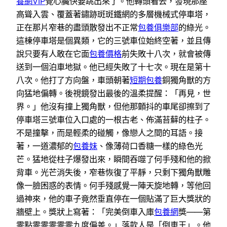
養網VIP
覺心臟快要跳出來了。他轉頭看去，發現那座
高聳入雲、覆蓋著鏽跡斑斑鐵網的多層機械式停車塔，
正在那片窄巷的盡頭散發出不正常
包養俱樂部
的綠光。
這棟停車塔是個異類，它的三號車位始終空著，並且傳
說只要有人敢在它面
包養價格
前失敗十八次，就會被傳
送到一個泊車地獄。他已經失敗了十七次。現在是第十
八次。他打了方向盤，車頭朝著
短期包養
銅獨角獸的方
向猛地偏轉。後視鏡發出最後的溫柔提醒：「再見，世
界。」他沒有撞上獨角獸，但他那顫抖的車尾卻擦到了
停車塔三號車位入口處的一根古老、佈滿苔蘚的柱子。
不是撞擊，而是輕柔的碰觸，像戀人之間的耳語。接
著，一道濃郁的
包養妹
、像薄荷口香糖一樣的綠色光
芒。猛地從柱子爆發出來，瞬間吞噬了何手殘和他的掀
背車。光芒消失後，窄巷恢復了平靜，只剩下獨角獸雕
像一臉困惑的表情。何手殘感覺一陣天旋地轉，等他回
過神來，他的車子竟然垂直停在一個貼滿了巨大獎狀的
牆壁上。獎狀上寫著：「完美倒車入庫
包養網
獎——第
零點零零零零零九度偏差。」落款人是「倒車王」。他