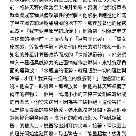
前，將林天秤的運勢至少提升到零。否則，他那份單戀
就會變成某種具備攻擊性的實體。他緊張地跑進他堆滿
了星座圖表和過期甜甜圈的地下室，那裡放著他的秘密
武器。「我需要星象學輔助儀！」他衝到一個像是老式
彈珠臺的機器前，上面貼滿了「巨蟹座已哭」、「處女
座勿碰」等警告標籤。這是他用廢棄的唱片機和一個不
知名的外星計算器改造而成的「情感調節器」。他必須
輸入一種極具感染力的正面情緒作為燃料，來抵抗那負
面的運勢波。「水瓶座的優勢，就是超脫一切的理性與
冷靜…才怪！我只有一腔熱血的傻氣啊！」他絕望地低
吼。他看了一眼腳邊。那裡放著一個他為林天秤準備了
兩年的禮物：一個用一萬塊小小的天秤座黃銅齒輪組成
的音樂盒。他從未送出，因為害怕被拒絕。這份害怕，
就是純度最高的單戀情感。張水瓶咬緊牙關，將那個黃
銅齒輪音樂盒砸爛，將所有的齒輪都倒入「情感調節
器」的輸入口。機器發出刺耳的尖叫，接著，彈珠臺上
的燈光開始瘋狂閃爍，發出警告。「能量超載！檢測到