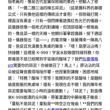
個老舊的、像是古代金屬保險箱的東西。他輸入了密
碼：「一醬二醋三油四辣五蒜泥」（這是醬料界的基礎
公式，只有像他這樣的傳統派才會用）。保險箱打開，
裡面沒有黃金，只有一個閃爍著詭異紅色光芒的儀器。
這儀器很像一個老式的對講機，但頂部插著一根彎曲
的、像韭菜一樣的天線。他顫抖著拿起儀器，按下通話
鈕。儀器發出「滋——」的電流聲，接著傳來一陣高八
度、急促且充滿養生焦慮的聲音。「喂！是廖沾沾嗎！
快接聽！這裡是 K-999！宇宙水餃聯盟特級特務！你
那邊是不是已經聞到宇宙級的酸味了？我們
包養價格
ptt
需要你的蒜泥！你被徵召了！馬上！」廖沾沾的耳
朵被這聲音震得嗡嗡作響，他捏著對講機，困惑地喊
道：「特務？酸味？等等！我聞到的不是酸味！是麵粉
過度膨脹的焦慮味！還有，我現在走不開！我的陳年老
蒜泥需要每隔三小時的溫和震動！」「蒜泥？」對面傳
來K-999崩潰的尖叫聲，帶著濃濃的中藥味電子雜音：
「重點不是蒜泥！重點是**時空正在彎曲！**我們的推
進器快沒紅棗了！快！
包養網
我們在你的後院！別帶任