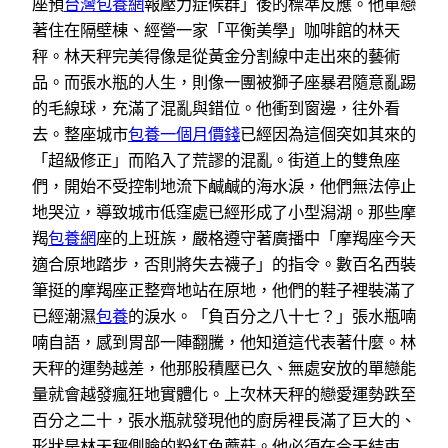
座預
台灣包養網
報壓力症候群」後的標準反應。他單戀
著住在隔壁棟、經營一家「平衡美學」咖啡館的林天
秤。林天秤完美得像是從黃金分割線中走出來的藝術
品。而張水瓶的人生，則像一團被獅子座暴君隨意亂踢
的毛線球，充滿了混亂與錯位。他衝到窗邊，往外看
去。整座城市
包養一個月價錢
已經因為這個突如其來的
「超級修正」而陷入了荒謬的混亂。街道上的雙魚座
們，開始不受控制地流下鹹鹹的海水淚，他們無法停止
地哭泣，導致城市低窪處已經形成了小型潟湖。那些摩
羯
包養網
座的上班族，嚴格遵守著廣播中「摩羯座今天
適合原地踏步，否則將失去襪子」的指令。數百名西裝
筆挺的摩羯座正整齊地站在原地，他們的鞋子裡裝滿了
已經潮濕
包養
的淚水。「負百分之八十七？」張水瓶喃
喃自語，感到胃部一陣翻騰，他知道這代表著什麼。林
天秤的運勢越差，他那股積壓已久、無處安放的單戀能
量就會越發瘋狂地實體化。上次林天秤的戀愛運勢跌至
百分之二十，張水瓶就發現他的廚房裡長滿了巨大的、
形狀是林天秤側臉的粉紅色蘑菇。他必須在今天結束