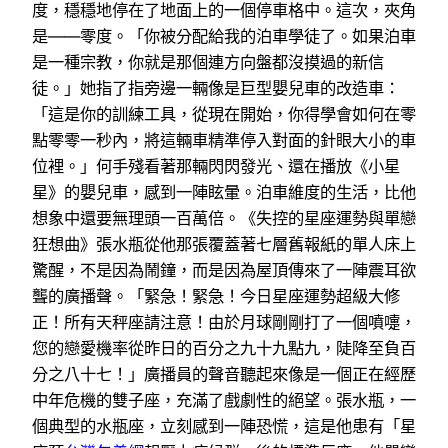
度，穩穩地停在了地面上的一個停車格中。這次，夾角
是——零度。「你被分配給我的泊車學徒了。如果泊車
是一種宗教，你就是那個連方向盤都沒摸過的新信
徒。」她指了指旁邊一輛像是巨型嬰兒車的改造車：
「這是你的訓練工具，從現在開始，你得學會如何在零
點零零一秒內，將這輛車精準停入對面的針眼大小的車
位裡。」何手殘看著那輛閃閃發光、還在播放《小星
星》的嬰兒車，感到一陣眩暈。泊車維度的生活，比他
想象中還要無理頭一百萬倍。《失控的星座運勢與單戀
狂想曲》張水瓶從他那張覆蓋著七層舊報紙的單人床上
驚醒，不是因為鬧鐘，而是因為屋頂傳來了一陣震耳欲
聾的廣播聲。「緊急！緊急！今日星座運勢超級大修
正！所有天秤座請注意！由於月球剛剛打了一個噴嚏，
您的戀愛機率從昨日的百分之九十九點九，陡降至負百
分之八十七！」廣播員的聲音聽起來像是一個正在經歷
中年危機的雙子座，充滿了戲劇性的絕望。張水瓶，一
個典型的水瓶座，立刻感到一陣恐慌，這是他患有「星