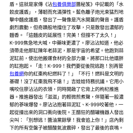
盾。這就是家傳《沾
包養俱樂部
醬秘笈》中記載的「水
餃皮護盾」，薄韌而充滿彈性。藍色離子炮光束猛烈地
擊中麵皮護盾，發出了一聲像是汽水開蓋的聲音。護盾
劇烈震動，但奇蹟般地擋住了攻擊，只是散發出濃郁的
麵香。「這麵皮的延展性！完美！但撐不了太久！」
K-999焦急地大喊，中藥味更濃了。廖沾沾知道，他必
須帶走他那缸陳年老蒜泥，那是宇宙的希望。他跑到蒜
泥缸前，使出他搬運食材的全部力量，將那口比他還胖
的缸抱起。「走！K-999！我們要從後院逃跑！別再管
包養網
你的紅棗枸杞燃料了！」「不行！燃料是文明的
基礎！沒了紅棗我飛不遠！」吉娃娃特務抗議。它用小
嘴咬住廖沾沾的衣領，同時開啟了它背上的枸杞推進
器。推進器發出「滋滋」的輕微煎煮聲，伴隨著一股濃
郁的蔘味爆發。廖沾沾抱著蒜泥缸、K-999咬著他，一
起從撞出來的洞口衝向後院。王醋狂的醋罐機器人發出
尖叫：「別想逃！醬油黨餘孽！我會追上你！」店內剩
下的所有空盤子被醋酸氣波震碎，發出了最後的哀鳴。