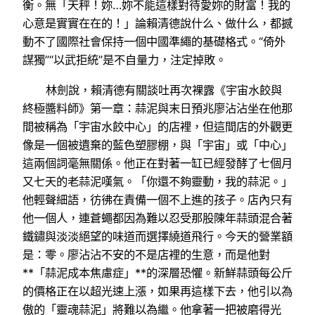
衡。無「天秤！妳…妳不能這樣對待愛妳的財富！我的
心意是實實在在的！」論賴清德說什么、做什么，都撼
動不了國際社會保持一個中國準繩的基礎格式。“倚外
謀獨”“以武拒統”是不自量力，注定掉敗。
林劍說，賴清德有關談吐再次裸露《宇宙水餃與
終極醬料師》第一章：蒜泥與末日預兆廖沾沾坐在他那
間被稱為「宇宙水餃中心」的店裡，但這間店的外觀更
像是一個被遺棄的藍色塑膠棚，與「宇宙」或「中心」
這兩個詞毫無關係。他正在對著一缸已經發酵了七個月
又七天的老蒜泥嘆氣。「你還不夠靈動，我的蒜泥。」
他輕聲細語，彷彿在責備一個不上進的孩子。店內只有
他一個人，連蒼蠅都因為難以忍受那股陳年蒜頭混合著
鐵鏽與淡淡絕望的味道而選擇繞道飛行。今天的營業額
是：零。廖沾沾不安的不是店裡的生意，而是他對
**「蒜泥成本焦慮症」**的深層恐懼。新鮮蒜頭每公斤
的價格正在以超光速上漲，如果再這樣下去，他引以為
傲的「靈魂蒜泥」將難以為繼。他拿著一把被磨得光