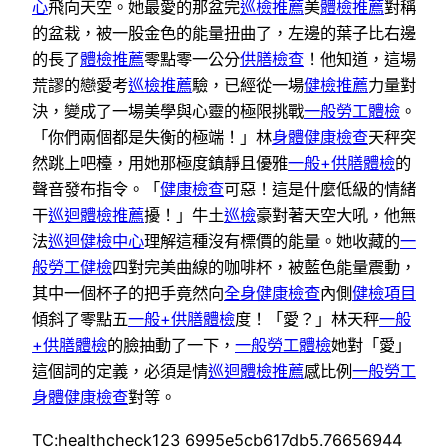
心
飛向天空。她最愛的那盆完
巡檢推薦
美
體檢推薦
對稱
的盆栽，被一股金色的能量扭曲了，左邊的葉子比右邊
的長了
體檢推薦
零點零一公分
供膳檢查
！他知道，這場
荒謬的戀愛考
巡檢推薦
驗，已經從一場
健檢推薦
力量對
決，變成了一場美學與心靈的極限挑戰
一般勞工體檢
。
「你們兩個都是失衡的極端！」林
身體健康檢查
天秤突
然跳上吧檯，用她那極度鎮靜且優雅
一般+供膳體檢
的
聲音發布指令。「
健康檢查
可惡！這是什麼低級的情緒
干
巡迴體檢推薦
擾！」牛土
巡檢
豪對著天空大吼，他無
法
巡迴健檢中心
理解這種沒有標價的能量。她收藏的
一
般勞工健檢
四對完美曲線的咖啡杯，被藍色能量震動，
其中一個杯子的把手竟然向
全身健康檢查
內側
健檢項目
傾斜了零點五
一般+供膳體檢
度！「愛？」林天秤
一般
+供膳體檢
的臉抽動了一下，
一般勞工體檢
她對「愛」
這個詞的定義，必須是情
巡迴體檢推薦
感比例
一般勞工
身體健康檢查
對等。
TC:healthcheck123 6995e5cb617db5.76656944