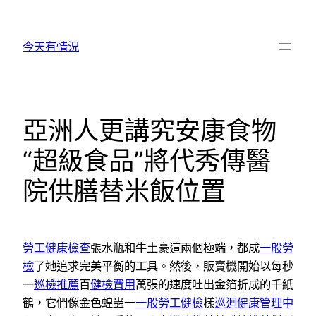
跳
至
今天有情況
主
要
內
容
亞洲人更講究安康食物
“超級食品”將代秀傳醫
院供膳替米飯位置
勞工健康檢查
張水瓶和牛土豪這兩個極端，都成
一般勞
檢
了她追求完美平衡的工具。然後，販賣機開始以每秒
一
巡檢推薦
百
健檢費用
萬張的速度吐出金箔折成的千紙
鶴，它們像金色蝗蟲一
一般勞工健檢
樣
巡迴健康管理中