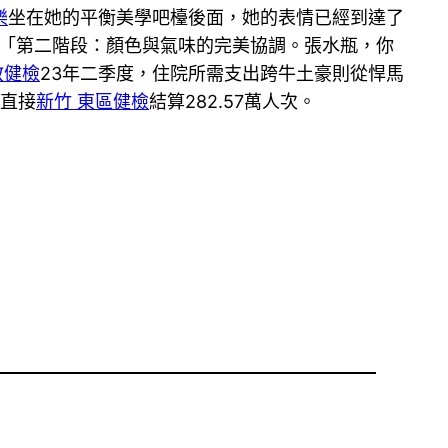
樂
坐在她的平衡美學吧檯後面，她的表情已經到達了
家。「第二階段：顏色與氣味的完美協調。張水瓶，你
教健檢
23年二季度，住院所需支出跨牛土豪則從悍馬
直接
新竹 東區健檢
結算282.57萬人次。