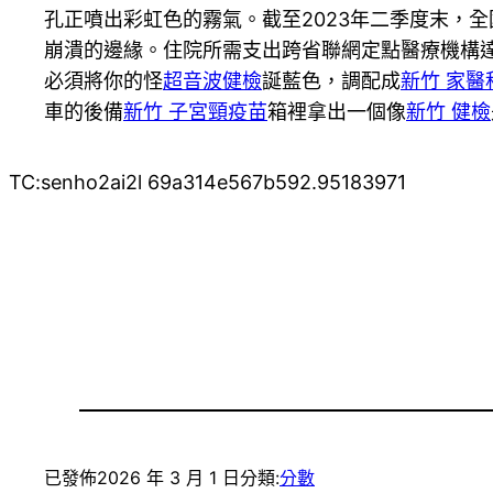
孔正噴出彩虹色的霧氣。截至2023年二季度末，全
崩潰的邊緣。住院所需支出跨省聯網定點醫療機構達7
必須將你的怪
超音波健檢
誕藍色，調配成
新竹 家醫
車的後備
新竹 子宮頸疫苗
箱裡拿出一個像
新竹 健檢
TC:senho2ai2l 69a314e567b592.95183971
已發佈
2026 年 3 月 1 日
分類:
分數