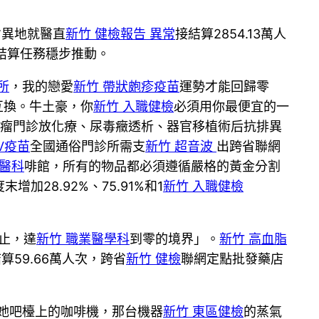
省異地就醫直
新竹 健檢報告 異常
接結算2854.13萬人
結算任務穩步推動。
所
，我的戀愛
新竹 帶狀皰疹疫苗
運勢才能回歸零
互換。牛土豪，你
新竹 入職健檢
必須用你最便宜的一
瘤門診放化療、尿毒癥透析、器官移植術后抗排異
V疫苗
全國通俗門診所需支
新竹 超音波
出跨省聯網
家醫科
啡館，所有的物品都必須遵循嚴格的黃金分割
28.92%、75.91%和1
新竹 入職健檢
停止，達
新竹 職業醫學科
到零的境界」。
新竹 高血脂
59.66萬人次，跨省
新竹 健檢
聯網定點批發藥店
她吧檯上的咖啡機，那台機器
新竹 東區健檢
的蒸氣