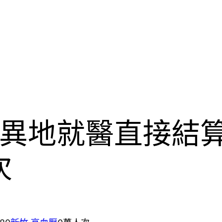
異地就醫直接結
次