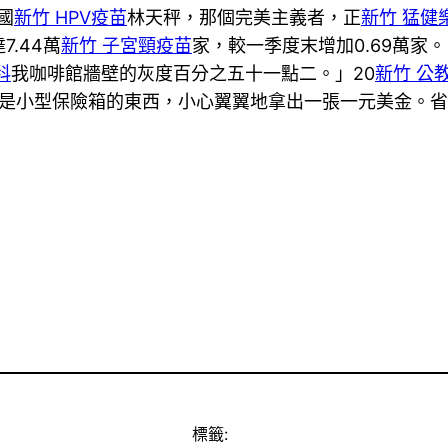
國
新竹 HPV疫苗
林天秤，那個完美主義者，正
新竹 猛健
.44萬
新竹 子宮頸疫苗
家，較一季度末增加0.69萬
科
我咖啡館牆壁的灰度百分之五十一點二。」20
新竹 公
是小型保險箱的東西，小心翼翼地拿出一張一元美金。省
標籤: