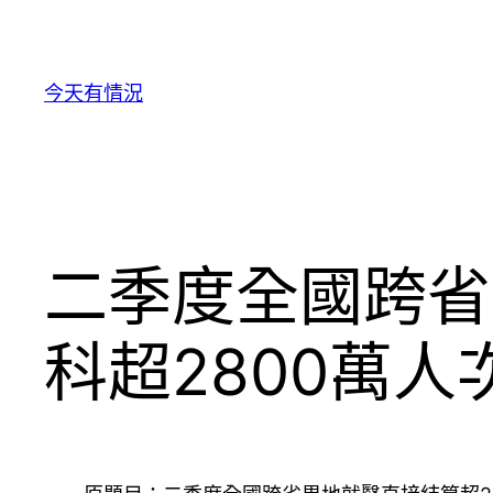
跳
至
主
今天有情況
要
內
容
二季度全國跨省
科超2800萬人