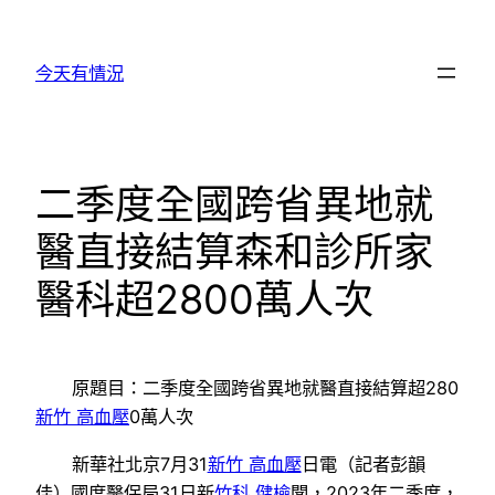
跳
至
今天有情況
主
要
內
容
二季度全國跨省異地就
醫直接結算森和診所家
醫科超2800萬人次
原題目：二季度全國跨省異地就醫直接結算超280
新竹 高血壓
0萬人次
新華社北京7月31
新竹 高血壓
日電（記者彭韻
佳）國度醫保局31日新
竹科 健檢
聞，2023年二季度，