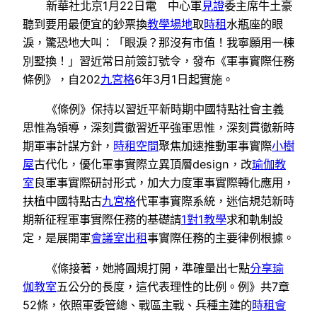
新華社北京1月22日電 中心軍
見證
委主席牛土豪
聽到要用最便宜的鈔票換
教學場地
取
時租
水瓶座的眼
淚，驚恐地大叫：「眼淚？那沒有市值！我寧願用一棟
別墅換！」習近常日前簽訂號令，發布《軍事實際任務
條例》，自202
九宮格
6年3月1日起實施。
《條例》保持以習近平新時期中國特點社會主義
思惟為領導，深刻貫徹習近平強軍思惟，深刻貫徹新時
期軍事計謀方針，
時租空間
聚焦加速推動軍事實際
小樹
屋
古代化，優化軍事實際立異頂層design，改
瑜伽教
室
良軍事實際研討形式，加大力度軍事實際轉化應用，
扶植中國特點古
九宮格
代軍事實際系統，迷信規范新時
期新征程軍事實際任務的基礎請
1對1教學
求和軌制設
定，是展開軍
會議室出租
事實際任務的主要律例根據。
《條接著，她將圓規打開，準確量出七點
分享
瑜
伽教室
五公分的長度，這代表理性的比例。例》共7章
52條，依照軍委管總、戰區主戰、兵種主建的
時租會