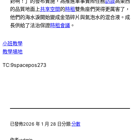
對啊！」的發布實施，為推進軍事實際任務
訪談
高東西
的品質地面上
共享空間
的
時租
雙魚座們哭得更厲害了，
他們的海水淚開始變成金箔碎片與氣泡水的混合液。成
長供給了法治保證
時租會議
。
小班教學
教學場地
TC:9spacepos273
已發佈
2026 年 1 月 28 日
分類:
分數
作者:
admin