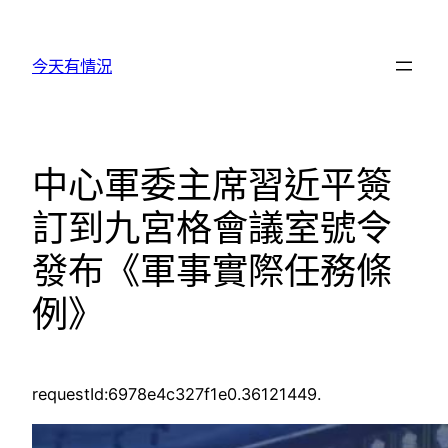
跳
至
今天有情況
主
要
內
容
中心軍委主席習近平簽
訂到九宮格會議室號令
發布《軍事實際任務條
例》
requestId:6978e4c327f1e0.36121449.