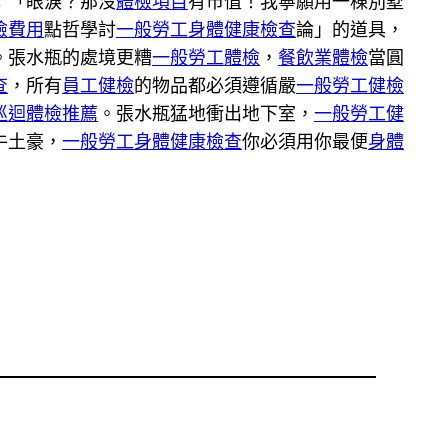
：「眼淚？那沒
體檢項目
有市值！我寧願用一棟別墅
檢費用
點哲學討
一般勞工身體健康檢查
論」的道具，
。張水瓶的處境更糟
一般勞工體檢
，
餐飲業體檢
當圓
查
，所有
員工健檢
的物品都必須遵循嚴
一般勞工健檢
巡迴體檢推薦
。張水瓶猛地衝出地下室，
一般勞工健
牛土豪，
一般勞工身體健康檢查
你必須用你最便
身體