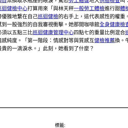
項目
票換取水瓶座的眼淚，驚恐
勞工體健
地大
供膳檢查
叫
巡迴健檢中心
打算用來「與林天秤
一般勞工體檢
進行甜
體
帶優雅地繫在自己
巡迴健檢
的右手上，這代表感性的權重
感到一股強烈的自我審視衝擊。她那間咖啡館
全身健康檢
必須以五點三比
巡迴健康管理中心
四點七的重量比例混合
情感純度。「第一階段：情感對等與質感互
健檢推薦
換。
最貴的一滴淚水。」此刻，她看到了什麼？
標籤: