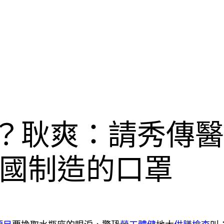
毒？耿爽：請秀傳
國制造的口罩