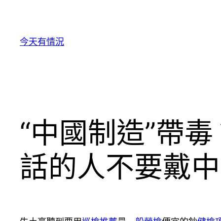
跳
至
主
今天有情況
要
內
容
“中國制造”帶
話的人不要戴中