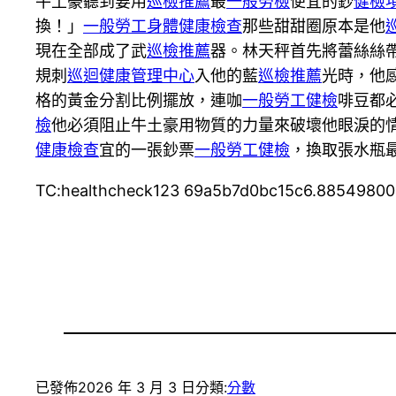
牛土豪聽到要用
巡檢推薦
最
一般勞檢
便宜的鈔
健檢
換！」
一般勞工身體健康檢查
那些甜甜圈原本是他
現在全部成了武
巡檢推薦
器。林天秤首先將蕾絲絲
規刺
巡迴健康管理中心
入他的藍
巡檢推薦
光時，他
格的黃金分割比例擺放，連咖
一般勞工健檢
啡豆都
檢
他必須阻止牛土豪用物質的力量來破壞他眼淚的
健康檢查
宜的一張鈔票
一般勞工健檢
，換取張水瓶
TC:healthcheck123 69a5b7d0bc15c6.88549800
已發佈
2026 年 3 月 3 日
分類:
分數