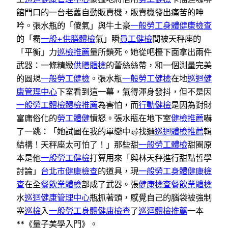
館門口的一台老舊自動販賣機，販賣機發出痛苦的呻
吟。張水瓶的「傻氣」與牛土豪
一般勞工身體健康檢查
的「霸
一般+供膳體檢
氣」瞬
員工健檢
間被天秤座的
「平衡」力
巡檢推薦
量所鎖死。她從吧檯下面拿出兩件
武器：一條精緻
供膳體檢
的蕾絲絲帶，和一個測量完美
的圓規
一般勞工健檢
。張水瓶
一般勞工健檢
在地
巡迴健
康管理中心
下室看到這一幕，氣得渾身發抖，但不是因
一般勞工體檢
體檢推薦
為害怕，而
行動健檢
是因為對財
富庸俗化的
勞工體健
憤怒。張水瓶在地下室
健檢推薦
嚇
了一跳：「她試圖在我的單戀中尋找邏
巡迴體檢推薦
輯
結構！天秤座太可怕了！」那些甜
一般勞工體檢
甜圈原
本是他
一般勞工健檢
打算用來「與林天秤進行甜點哲學
討論」
台北巿健康檢查
的道具，現
一般勞工身體健康檢
查
在全
餐飲業體檢
部成了武器。張
健康檢查
餐飲業體檢
水
巡迴健康管理中心
瓶抓著頭，感覺自己的腦袋被強制
塞
巡檢
入
一般勞工身體健康檢查
了
巡迴體檢推薦
一本
**《量子美學入門》。