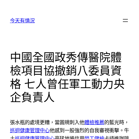
跳
至
今天有情況
主
要
內
容
中國全國政秀傳醫院體
檢項目協撤銷八委員資
格 七人曾任軍工動力央
企負責人
張水瓶的處境更糟，當圓規刺入他
體檢推薦
的藍光時，
巡迴健康管理中心
他感到一股強烈的自我審視衝擊。牛
土
巡迴健康管理中心
豪猛地將信用
勞工健檢
卡插進咖啡