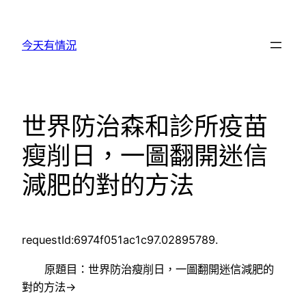
跳
至
今天有情況
主
要
內
容
世界防治森和診所疫苗
瘦削日，一圖翻開迷信
減肥的對的方法
requestId:6974f051ac1c97.02895789.
原題目：世界防治瘦削日，一圖翻開迷信減肥的
對的方法→