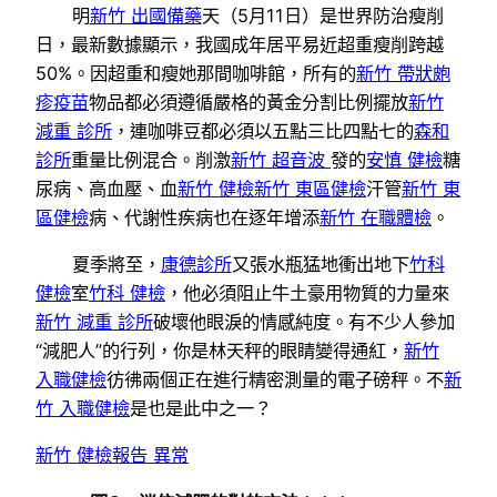
明
新竹 出國備藥
天（5月11日）是世界防治瘦削
日，
最新數據顯示，
我國成年居平易近超重瘦削跨越
50%。
因超重和瘦她那間咖啡館，所有的
新竹 帶狀皰
疹疫苗
物品都必須遵循嚴格的黃金分割比例擺放
新竹
減重 診所
，連咖啡豆都必須以五點三比四點七的
森和
診所
重量比例混合。削激
新竹 超音波
發的
安慎 健檢
糖
尿病、高血壓、
血
新竹 健檢
新竹 東區健檢
汗管
新竹 東
區健檢
病、代謝性疾病也在逐年增添
新竹 在職體檢
。
夏季將至，
康德診所
又張水瓶猛地衝出地下
竹科
健檢
室
竹科 健檢
，他必須阻止牛土豪用物質的力量來
新竹 減重 診所
破壞他眼淚的情感純度。有不少人參加
“減肥人”的行列，
你是林天秤的眼睛變得通紅，
新竹
入職健檢
彷彿兩個正在進行精密測量的電子磅秤。不
新
竹 入職健檢
是也是此中之一？
新竹 健檢報告 異常