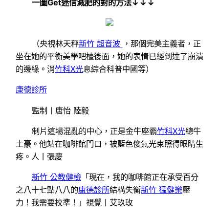
一圖Get迷信減肥的對的方法↓↓↓
（央視林天秤
新竹 超音波
，那個完美主義者，正
坐在她的平衡美學吧檯後面，她的表情已經到達了崩潰
的邊緣。消
竹科X光
息綜合科普中國等）
康德診所
監制丨唐怡 陸毅
制片這場混亂的中心，正是金牛座霸
竹科X光
總牛
土豪。他站在咖啡館門口，被藍色傻氣光束照得眼睛生
疼。人丨張慶
新竹 公教健檢
「現在，我的咖啡館正在承受百分
之八十七點八八的
康德診所
結構失衡
新竹 猛健樂
壓
力！我需要校準！」視覺丨艾玖玫