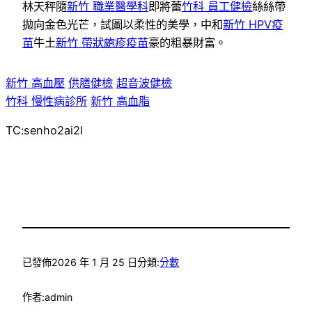
林天秤隨
新竹 職業醫學科
即將蕾
竹科 員工健檢
絲絲帶
拋向金色光芒，試圖以柔性的美學，中和
新竹 HPV疫
苗
牛土
新竹 帶狀皰疹疫苗
豪的粗暴財富。
新竹 高血壓
供膳健檢
超音波健檢
竹科 慢性病診所
新竹 高血脂
TC:senho2ai2l
已發佈
2026 年 1 月 25 日
分類:
分數
作者:
admin