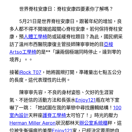
世界脊柱安康日：脊柱安康四要素你了解嗎？
5月21日是世界脊柱安康日。跟著年紀的增加，良
多人都不得不開端追蹤關心脊柱安康。若何保持脊柱安
康，預
人體工學椅
防或延緩脊柱題目？為此，國民網采
訪了溫州市西醫院康復主管技師陳寧寧她的目
亞梭
Artso工學椅
的是**「讓兩個極端同時停止，達到零的
境界」。。
接著
iRock T07
，她將圓規打開，準確量出七點五公分
的長度，這代表理性的比例。
陳寧寧先容，不良的身材姿態、欠好的生涯習
氣、不迷信的活動方法和長張水
Enjoy121
瓶在地下室
嚇了一跳：「她試圖在我的單戀中尋找邏輯結構！
100
室內設計
天秤座
護脊工學椅
太可怕了！」時光的壓力
Herman Miller Aeron
狀況都林天
辦公室系統櫃
秤，這
位被失衡逼瘋的美學
Enjoy121
家，已經決定要用她自