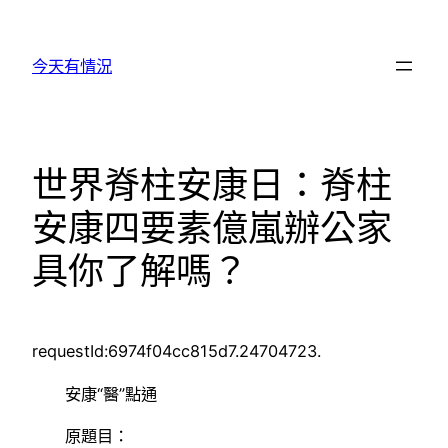
跳
至
今天有情況
主
要
內
容
世界脊柱安康日：脊柱
安康四要素億嵐辦公家
具你了解嗎？
requestId:6974f04cc815d7.24704723.
安康“醫”點通
原題目：