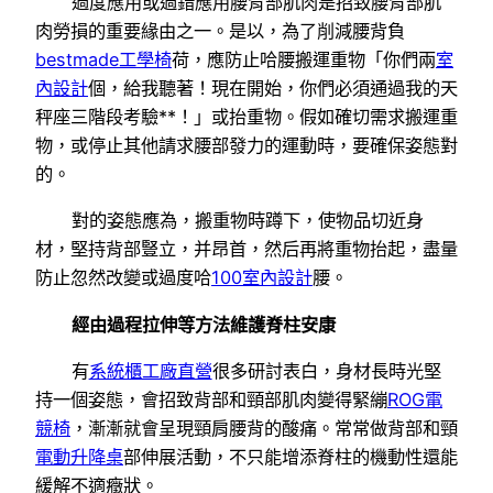
過度應用或過錯應用腰背部肌肉是招致腰背部肌
肉勞損的重要緣由之一。是以，為了削減腰背負
bestmade工學椅
荷，應防止哈腰搬運重物「你們兩
室
內設計
個，給我聽著！現在開始，你們必須通過我的天
秤座三階段考驗**！」或抬重物。假如確切需求搬運重
物，或停止其他請求腰部發力的運動時，要確保姿態對
的。
對的姿態應為，搬重物時蹲下，使物品切近身
材，堅持背部豎立，并昂首，然后再將重物抬起，盡量
防止忽然改變或過度哈
100室內設計
腰。
經由過程拉伸等方法維護脊柱安康
有
系統櫃工廠直營
很多研討表白，身材長時光堅
持一個姿態，會招致背部和頸部肌肉變得緊繃
ROG電
競椅
，漸漸就會呈現頸肩腰背的酸痛。常常做背部和頸
電動升降桌
部伸展活動，不只能增添脊柱的機動性還能
緩解不適癥狀。