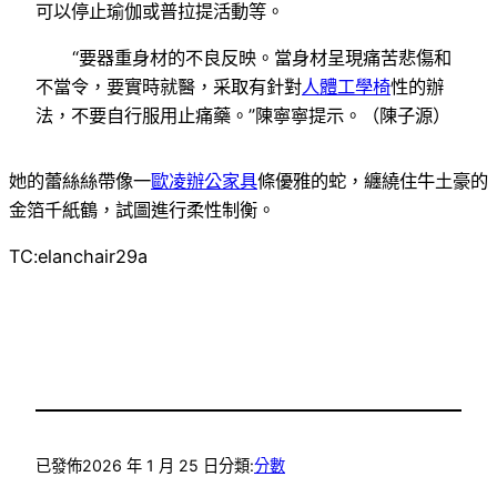
可以停止瑜伽或普拉提活動等。
“要器重身材的不良反映。當身材呈現痛苦悲傷和
不當令，要實時就醫，采取有針對
人體工學椅
性的辦
法，不要自行服用止痛藥。”陳寧寧提示。（陳子源）
她的蕾絲絲帶像一
歐凌辦公家具
條優雅的蛇，纏繞住牛土豪的
金箔千紙鶴，試圖進行柔性制衡。
TC:elanchair29a
已發佈
2026 年 1 月 25 日
分類:
分數