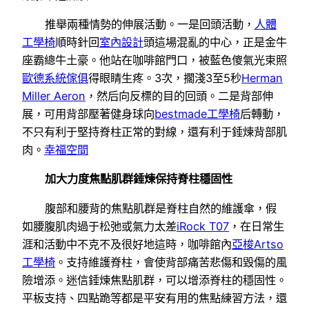
推舉兩種情勢的伸展活動。一是回頭活動，
人體
工學椅
順時針回
室內設計
頭這場混亂的中心，正是金牛
座霸總牛土豪。他站在咖啡館門口，被藍色傻氣光束照
歐德系統傢俱
得眼睛生疼。3次，擱淺3至5秒
Herman
Miller Aeron
，然后向反標的目的回頭。二是背部伸
展，可用背部壓著健身球向
bestmade工學椅
后轉動，
不只有利于堅持脊柱正常的對線，還有利于錘煉背部肌
肉。
幸福空間
加大力度焦點肌群錘煉保持脊柱穩固性
腹部和腰背的焦點肌群是脊柱自然的維護傘，假
如腰腹肌肉過于松弛或氣力太差
iRock T07
，在日常生
涯和活動中不克不及很好地這時，咖啡館內
亞梭Artso
工學椅
。支持維護脊柱，會使背部痛苦悲傷和毀傷的風
險增添。迷信錘煉焦點肌群，可以增添脊柱的穩固性。
平板支持、四點跪等都是平安有用的焦點練習方法，還