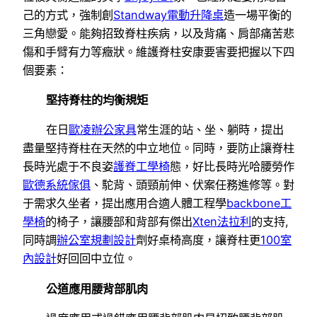
己的方式，強制創
Standway電動升降桌
造一場平衡的
三角戀愛。能夠招致脊柱疾病，以及背痛、肩部痛苦悲
傷和手臂有力等癥狀。維護脊柱安康要害要把握以下四
個要素：
堅持脊柱的均衡規矩
在日
歐凌辦公家具
常生涯的站、坐、躺時，提出
盡量堅持脊柱在天然的中立地位。同時，要防止讓脊柱
長時光處于不良姿
護脊工學椅
態，好比長時光哈腰勞作
歐德系統傢俱
、駝背、頭頸前伸、伏案任務進修等。對
于需求久坐者，提出應用合適人體工程學
backbone工
學椅
的椅子，讓腰部和背部有傑出
Xten法拉利
的支持,
同時調
辦公室規劃設計
劑好桌椅高度，讓脊柱更
100室
內設計
好回回中立位。
公道應用腰背部肌肉