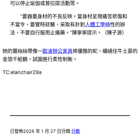
可以停止瑜伽或普拉提活動等。
“要器重身材的不良反映。當身材呈現痛苦悲傷和
不當令，要實時就醫，采取有針對
人體工學椅
性的辦
法，不要自行服用止痛藥。”陳寧寧提示。（陳子源）
她的蕾絲絲帶像一
歐凌辦公家具
條優雅的蛇，纏繞住牛土豪的
金箔千紙鶴，試圖進行柔性制衡。
TC:elanchair29a
已發佈
2026 年 1 月 27 日
分類:
分數