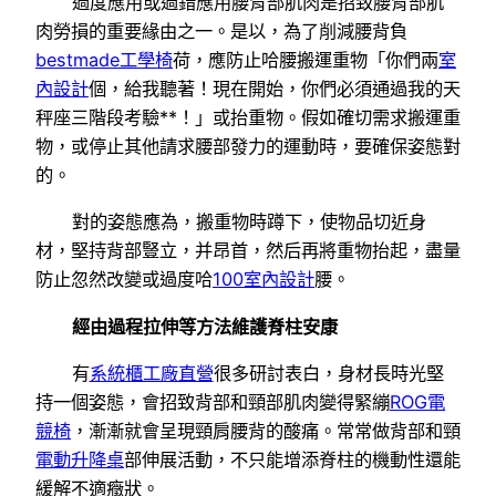
過度應用或過錯應用腰背部肌肉是招致腰背部肌
肉勞損的重要緣由之一。是以，為了削減腰背負
bestmade工學椅
荷，應防止哈腰搬運重物「你們兩
室
內設計
個，給我聽著！現在開始，你們必須通過我的天
秤座三階段考驗**！」或抬重物。假如確切需求搬運重
物，或停止其他請求腰部發力的運動時，要確保姿態對
的。
對的姿態應為，搬重物時蹲下，使物品切近身
材，堅持背部豎立，并昂首，然后再將重物抬起，盡量
防止忽然改變或過度哈
100室內設計
腰。
經由過程拉伸等方法維護脊柱安康
有
系統櫃工廠直營
很多研討表白，身材長時光堅
持一個姿態，會招致背部和頸部肌肉變得緊繃
ROG電
競椅
，漸漸就會呈現頸肩腰背的酸痛。常常做背部和頸
電動升降桌
部伸展活動，不只能增添脊柱的機動性還能
緩解不適癥狀。