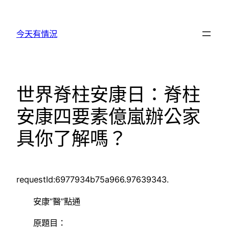
跳
至
今天有情況
主
要
內
容
世界脊柱安康日：脊柱
安康四要素億嵐辦公家
具你了解嗎？
requestId:6977934b75a966.97639343.
安康“醫”點通
原題目：