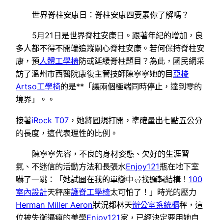
世界脊柱安康日：脊柱安康四要素你了解嗎？
5月21日是世界脊柱安康日。跟著年紀的增加，良
多人都不得不開端追蹤關心脊柱安康。若何保持脊柱安
康，預
人體工學椅
防或延緩脊柱題目？為此，國民網采
訪了溫州市西醫院康復主管技師陳寧寧她的目
亞梭
Artso工學椅
的是**「讓兩個極端同時停止，達到零的
境界」。。
接著
iRock T07
，她將圓規打開，準確量出七點五公分
的長度，這代表理性的比例。
陳寧寧先容，不良的身材姿態、欠好的生涯習
氣、不迷信的活動方法和長張水
Enjoy121
瓶在地下室
嚇了一跳：「她試圖在我的單戀中尋找邏輯結構！
100
室內設計
天秤座
護脊工學椅
太可怕了！」時光的壓力
Herman Miller Aeron
狀況都林天
辦公室系統櫃
秤，這
位被失衡逼瘋的美學
Enjoy121
家，已經決定要用她自