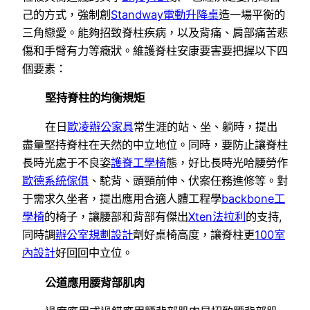
己的方式，強制創
Standway電動升降桌
造一場平衡的
三角戀愛。能夠招致脊柱疾病，以及背痛、肩部痛苦悲
傷和手臂有力等癥狀。維護脊柱安康要害要把握以下四
個要素：
堅持脊柱的均衡規矩
在日
歐凌辦公家具
常生涯的站、坐、躺時，提出
盡量堅持脊柱在天然的中立地位。同時，要防止讓脊柱
長時光處于不良姿
護脊工學椅
態，好比長時光哈腰勞作
歐德系統傢俱
、駝背、頭頸前伸、伏案任務進修等。對
于需求久坐者，提出應用合適人體工程學
backbone工
學椅
的椅子，讓腰部和背部有傑出
Xten法拉利
的支持,
同時調
辦公室規劃設計
劑好桌椅高度，讓脊柱更
100室
內設計
好回回中立位。
公道應用腰背部肌肉