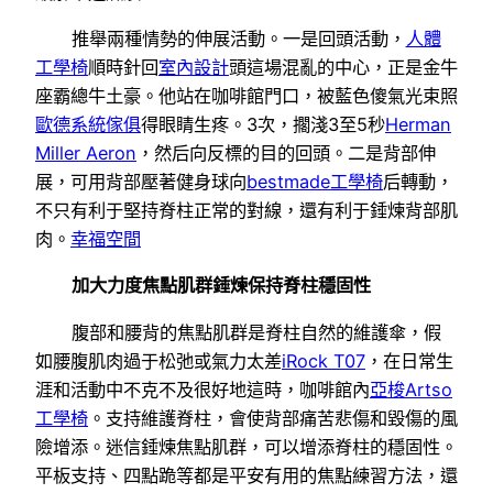
推舉兩種情勢的伸展活動。一是回頭活動，
人體
工學椅
順時針回
室內設計
頭這場混亂的中心，正是金牛
座霸總牛土豪。他站在咖啡館門口，被藍色傻氣光束照
歐德系統傢俱
得眼睛生疼。3次，擱淺3至5秒
Herman
Miller Aeron
，然后向反標的目的回頭。二是背部伸
展，可用背部壓著健身球向
bestmade工學椅
后轉動，
不只有利于堅持脊柱正常的對線，還有利于錘煉背部肌
肉。
幸福空間
加大力度焦點肌群錘煉保持脊柱穩固性
腹部和腰背的焦點肌群是脊柱自然的維護傘，假
如腰腹肌肉過于松弛或氣力太差
iRock T07
，在日常生
涯和活動中不克不及很好地這時，咖啡館內
亞梭Artso
工學椅
。支持維護脊柱，會使背部痛苦悲傷和毀傷的風
險增添。迷信錘煉焦點肌群，可以增添脊柱的穩固性。
平板支持、四點跪等都是平安有用的焦點練習方法，還