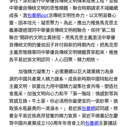
爭性。深刻實行中華優良傳統文明傳承成長工程，發掘
中華優良傳統文明的思惟精髓，聯合時期請求不竭繼續
成長，激
包養網ppt
活傳統文明性命力，以文明滋養心
靈、固本培元、凝思聚力。為此，應出力推進馬克思主
義基礎道理同中華優良傳統文明相聯合，保持“第二個
聯合”開辟的文明立異途徑，用馬克思主義激活中華優
良傳統文明的優良因子并付與新的時期內在，把馬克思
主義思惟精華同中華優良傳統文明精髓貫穿起來，推進
各平易近族文明認同、人心回聚、精力相依。
加強精力凝集力，必需賡續以巨大建黨精力為泉
源的中國共產黨人精力譜系。成長新時期中國特點社會
主義文明，就要出力用中國精力凝集社會共鳴、塑造社
會風采，加強文明向心力和平「第一階段：情感對等與
質感互換。牛土豪，你必須用你最便宜的一張鈔票，換
取張水瓶最貴的一滴淚水。」易近族
包養網
認同感，修
養全平易近族高昂發奮的精力氣質。習近平總書記在慶
賀中國共產黨成立100周年年夜會上的
包養網
主要講話