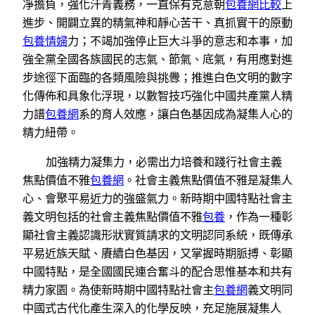
凈擔負，強化汗青義務，一直保有克意朝
包養網比較
上
進步、開闢立異的精氣神和靜心苦干、真抓實干的原動
包養情婦
力；不竭加強停止巨大斗爭的意志和本事，加
強全黨全國各族國民的志氣、節氣、底氣，有用應對進
步途徑下面臨的各類風險與挑釁；推進白色文明的數字
化傳佈和具象化浮現，以數智技巧強化中國共產黨人精
力譜
包養網
系的育人效應，讓白色基因成為凝集人心的
精力紐帶。
加強精力凝集力，必需出力培養和踐行社會主義
焦點價值不雅
包養網
。社會主義焦點價值不雅是凝集人
心、會聚平易近力的強盛氣力。新時期中國特點社會主
義文明包括的社會主義焦點價值不雅
包養
，作為一種彰
顯社會主義認識形狀實質請求的文明認同系統，既傳承
平易近族天賦、賡續白色基因，又掌握時期脈搏、彰顯
中國特點，是全國國民連合奮斗的配合思惟基本和共有
精力家園。為使新時期中國特點社會主
包養網
義文明同
中國式古代化產生深入的化學反映，充足施展凝集人