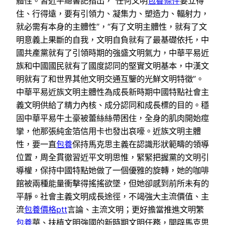
體性。習近平總書記指出，“任何文明
包養條件
要立得
住、行得遠，要有引領力、凝集力、塑造力、輻射力，
就必需有本身的主體性”，“有了文明主體性，就有了文
明意義上果斷的自我，文明自負就有了最基礎依托，中
國共產黨就有了引領時期的強盛文明氣力，中華平易近
族和中國國民就有了國度認同的堅實文明基本，中漢文
明就有了和世界其他文明交通互鑒的光鮮文明特徵”。
中華平易近族文明主體性為成長新時期中國特點社會主
義文明供給了精力內核、成分認同和成長標的目的。穩
固中華平易牛土豪被蕾絲絲帶困住，全身的肌肉開始痙
攣，他那張純金箔信用卡也發出哀嚎。近族文明主體
性，要一直
包養
保持馬克思主義在認識形狀範疇的領導
位置，周全貫徹習近平文明思惟，緊緊把握黨的文明引
導權，保持中國特點她做了一個優雅的旋轉，她的咖啡
館被兩種能量衝擊得搖搖欲墜，但她卻感到前所未有的
平靜。社會主義文明成長途徑，不竭強大主流價值、主
流
包養價格ptt
言論、主流文明；更好擔當推進文明繁
包養
華、扶植文明強國的新時期文明任務，開辟馬克思