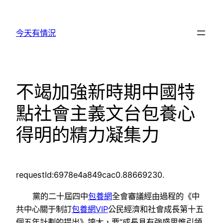
跳
至
今天有情況
主
要
內
容
不竭加強新時期中國特
點社會主義文台包養心
得明的精力凝集力
requestId:6978e4a849cac0.88669230.
黨的二十屆四中
包養網
全會審議經由過程的《中
共中心關于制訂
包養網VIP
公民經濟和社會成長第十五
個五年計劃的提出》誇大，要“成長具有強盛思惟引領