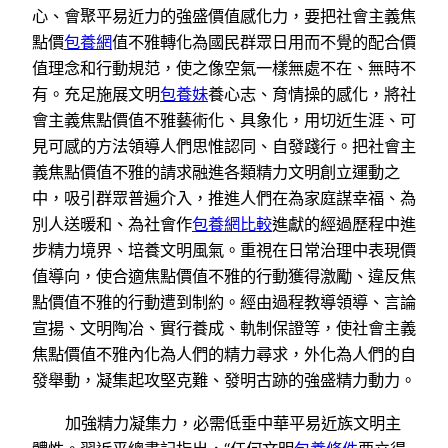
心、會聚平易近力的強盛價值感化力，要把社會主義焦
點價
包養網
值不雅轉化為國民群眾日用而不覺的配合價
值理念和行動規范，使之像空氣一樣無處不在、無時不
有。充足施展文明
包養妹
養心志、育情操的感化，將社
會主義焦點價值不雅藝術化、具象化，用切近生涯、可
見可感的方法領導人們思惟認同、自發踐行。把社會主
義焦點價值不雅的請求融進各類精力文明創立運動之
中，吸引群眾普遍介入，推進人們在為家庭謀幸福、為
別人送暖和、為社會作
包養網比較
進獻的經過歷程中進
步精力境界、培養文明風氣。重視在日常治理中表現價
值導向，使合適焦點價值不雅的行動獲得激勵、違反焦
點價值不雅的行動遭到制約。經由過程教導領導、言論
宣揚、文明陶冶、實行養成、軌制保證等，使社會主義
焦點價值不雅內化為人們的精力尋求，外化為人們的自
發舉動，凝集起攻堅克難、發明古跡的強盛精力動力。
加強精力凝集力，必需低垂中華平易近族文明主