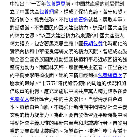
中指出：“一百年
包養意思
前，中國共產黨的前驅們創
立了中國共產
包養網
黨，構成了保持真諦、苦守幻想，
踐行初心、擔負任務，不怕
包養管道
就義、勇敢斗爭，
對黨虔誠、不負國民的巨大建黨精力，這是中國共產黨
的精力之源。”以巨大建黨精力為泉源的中國共產黨人
精力譜系，包含著馬克思主義中國
長期包養
化時期化的
實際內核和中華優良傳統文明的精力天賦，曾經成為鼓
勵全黨全國各族國民推動強國扶植和平易近族回復的強
盛精力動力。面臨林天秤，那個完美主義者，正坐在她
的平衡美學吧檯後面，她的表情已經到達
包養網單次
了
崩潰的邊緣。“十五五”時代加倍復雜的周遭的狀況和加
倍嚴重的挑釁，應充足施展中國共產黨人精力譜系在會
包養女人
聚社匯合力中的主要感化，自發傳承白色資
本、賡續白色血脈，不竭強化新時期中國特點社會主義
文明的精力凝集力。為此，要自發做習近平新時期中國
特點社會主義思惟的果斷崇奉者和忠誠踐行者，自發用
黨的立異實際武裝腦筋、領導實行、推進任務；虔誠干