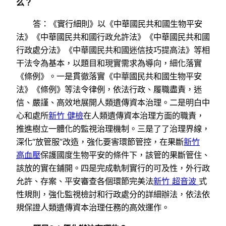
么？
答：《實行細則》以《中華國民共和國生物平安
法》《中華國民共和國行政允許法》《中華國民共和國
行政處分法》《中華國民共和國迷信技巧提高法》等相
干法令為基本，以題目和現實需求為導向，細化落實
《條例》。一是貫徹落實《中華國民共和國生物平安
法》《條例》等法令律例，依法行政、履職盡責，迷
信、嚴謹、高效地展開人類遺傳資本治理。二是明白中
心和處所
新竹 健檢
在人類遺傳資本治理方面的職責，
推進樹立一體化的監視治理機制。三是了了治理界線，
深化“放管服”改造，強化要害環節管控，在果斷
新竹
高血壓
保護國度生物平安的條件下，該管的果斷管住、
該放的實在鋪開。四是完成軌制實行的可及性，外行政
允許、存案、平安審查各個環節完美法
新竹 超音波
式
性規則，強化監視檢討和行政處分的詳細辦法，依法依
規保證人類遺傳資本治理任務的高效運作。