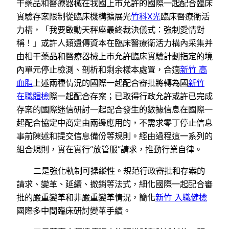
干藥品和醫療器械在我國上市允許的國際一起配合臨床
實驗存案限制從臨床機構擴展光
竹科X光
臨床醫療衛活
力構，「我要啟動天秤座最終裁決儀式：強制愛情對
稱！」或許人類遺傳資本在臨床醫療衛活力構內采集并
由相干藥品和醫療器械上市允許臨床實驗計劃指定的境
內單元停止檢測、剖析和剩余樣本處置，合適
新竹 高
血脂
上述兩種情況的國際一起配合審批將轉為國
新竹
在職體檢
際一起配合存案；已取得行政允許或許已完成
存案的國際迷信研討一起配合發生的數據信息在國際一
起配合協定中商定由兩邊應用的，不需求零丁停止信息
事前陳述和提交信息備份等規則。經由過程這一系列的
組合規則，實在實行“放管服”請求，推動行業自律。
二是強化軌制可操縱性。規范行政審批和存案的
請求、變革、延續、撤銷等法式，細化國際一起配合審
批的嚴重變革和非嚴重變革情況，簡化
新竹 入職健檢
國際多中間臨床研討變革手續。