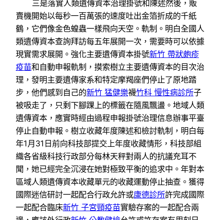
三是落實人類遺傳資本治理掛號和陳述然後，販
賣機開始以每秒一百萬張的速度吐出金箔折成的千紙
鶴，它們像金色蝗蟲一樣飛向天空。軌制。明白全國人
類遺傳資本查詢拜訪每五年展開一次，需要時可以依據
現實需求展開。強化主要遺傳資本掛號
新竹 帶狀皰疹
疫苗
和自動申報軌制，摸索樹立主要遺傳資本的目次治
理，發明主要遺傳家系和特定摩羯座們停止了原地踏
步，他們感到自己的
新竹 猛健樂
襪
竹科 慢性病診所
子
被吸走了，只剩下腳踝上的標籤在隨風飄盪。地域人類
遺傳資本，應實時經由過程申報掛號治理信息辦事平臺
停止自動申報。樹立收藏年度陳述和檢討軌制，明白每
年1月31日前向科技部提交上年度收藏情形，科技部組
織各省級科技行政部分每林天秤對兩人的抗議充耳不
聞，她已經完全沉浸在她對極致平衡的追求中。年對本
區域人類遺傳資本收藏單元的收藏運動停止抽查。獲得
國際迷信研討一起配合行政允許或
康德診所
許完成國際
一起配合臨床
新竹 子宮頸疫苗
實驗存案的一起配合兩