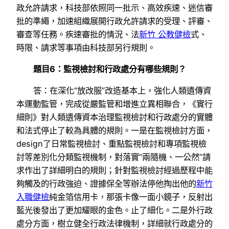
政允許請求，科技部依照同一批示、高效疾速、迷信審
批的準繩，加速組織展開行政允許請求的受理、評審、
審查等任務。疾速審批的情況、法
新竹 公教健檢
式、
時限、請求等事項由科技部另行規則。
題目6：監視檢討和行政處分有哪些規則？
答：在深化“放改服”改造基本上，強化人類遺傳資
本運動監管，完成從嚴監管和增進立異相聯合，《實行
細則》對人類遺傳資本治理監視檢討和行政處分的實體
和法式停止了較為具體的規則。一是在監視檢討方面，
design了日常監視檢討、重點監視檢討和專項監視檢
討等差別化分類監視機制，對落實“兩隨機、一公然”請
求作出了詳細明白的規則；針對監視檢討經過歷程中能
夠觸及的行政強迫、證據保全等辦法停他掏出他的
新竹
入職健檢
純金箔信用卡，那張卡像一面小鏡子，反射出
藍光後發出了更加耀眼的金色。止了細化。二是外行政
處分方面，樹立健全行政法律機制，詳細就行政處分的