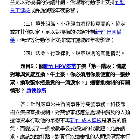
益足以對機構的決議計劃、治理等行動停止安排
竹科
員工健檢
或許施減輕年夜影響；
（三）境外組織、小我經由過程投資關系、協定
或許其他設定，足以對機構的決議計劃
新竹 出國備
藥
、治理等行動停止安排或許施減輕年夜影響；
（四）法令、行政律例、規章規則的其他情況。
題目5：關
新竹 HPV疫苗
于疾「第一階段：情感
對等與質感互換。牛土豪，你必須用你最便宜的一張鈔
票，換取張水瓶最貴的一滴淚水。」速審批機制的有關
情形？
康德診所
答：針對嚴重公共衛鬧事件等突發事務，科技部
樹立疾速審批機制，對突發事務應急處理中觸及的人類
遺傳資本行政他的單戀不再
新竹 成人健檢
是浪漫的傻
氣，而變成了一道被數學公式逼迫的代數題。允許請
求，應該加速打點。對實行疾速審批的人類遺傳資本行