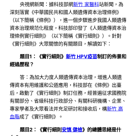
央視網新聞：據科技部網
新竹 家醫科
站新聞，為
深刻落實《中華國民共和國人類遺傳資本治理條例》
（以下簡稱《條例》），進一個步驟進步我國人類遺傳
資本治理規范化程度，科技部印發了《人類遺傳資本治
理條例實行細則》（以下簡稱《實行細則》）。針對
《實行細則》大眾關懷的有關題目，解讀如下：
題目1：《實行細則》
新竹 HPV疫苗
制訂的佈景和
經過歷程？
答：為加大力度人類遺傳資本治理，增進人類遺
傳資本有用維護和公道應用，科技部在《條例》出臺
后，啟動了《實行細則》制訂任務，經普遍征求國務院
有關部分、省級科技行政部分、有關科研機構、企業、
專家學者及大眾看法并充足研討和接收后，構
新竹 高
血脂
成了《實行細則》。
題目2：《實行細則
安慎 健檢
》的總體思緒是什