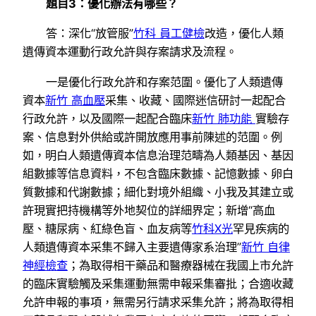
題目3：優化辦法有哪些？
答：深化“放管服”
竹科 員工健檢
改造，優化人類
遺傳資本運動行政允許與存案請求及流程。
一是優化行政允許和存案范圍。優化了人類遺傳
資本
新竹 高血壓
采集、收藏、國際迷信研討一起配合
行政允許，以及國際一起配合臨床
新竹 肺功能
實驗存
案、信息對外供給或許開放應用事前陳述的范圍。例
如，明白人類遺傳資本信息治理范疇為人類基因、基因
組數據等信息資料，不包含臨床數據、記憶數據、卵白
質數據和代謝數據；細化對境外組織、小我及其建立或
許現實把持機構等外地契位的詳細界定；新增“高血
壓、糖尿病、紅綠色盲、血友病等
竹科X光
罕見疾病的
人類遺傳資本采集不歸入主要遺傳家系治理”
新竹 自律
神經檢查
；為取得相干藥品和醫療器械在我國上市允許
的臨床實驗觸及采集運動無需申報采集審批；合適收藏
允許申報的事項，無需另行請求采集允許；將為取得相