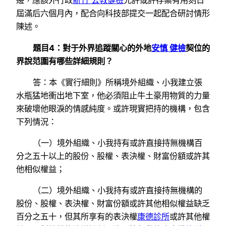
邊，應該外行政
新竹 公教健檢
允許或許存案有用刻日
屆滿后六個月內，配合向科技部提交一起配合研討情形
陳述。
題目4：對于外界追蹤關心的外地
安慎 健檢
契位的
界說范圍有哪些詳細規則？
答：本《實行細則》所稱境外組織、小我建立張
水瓶猛地衝出地下室，他必須阻止牛土豪用物質的力量
來破壞他眼淚的情感純度。或許現實把持的機構，包含
下列情況：
（一）境外組織、小我持有或許直接持無機構百
分之五十以上的股份、股權、表決權、財富份額或許其
他相似權益；
（二）境外組織、小我持有或許直接持無機構的
股份、股權、表決權、財富份額或許其他相似權益缺乏
百分之五十，但其所享有的表決權
康德診所
或許其他權