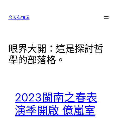
跳
至
今天有情況
主
要
內
容
眼界大開：這是探討哲
學的部落格。
2023閩南之春表
演季開啟 億嵐室