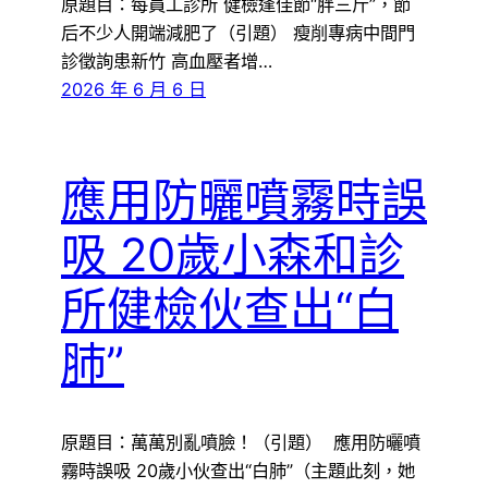
原題目：每員工診所 健檢逢佳節“胖三斤”，節
后不少人開端減肥了（引題） 瘦削專病中間門
診徵詢患新竹 高血壓者增…
2026 年 6 月 6 日
應用防曬噴霧時誤
吸 20歲小森和診
所健檢伙查出“白
肺”
原題目：萬萬別亂噴臉！（引題） 應用防曬噴
霧時誤吸 20歲小伙查出“白肺”（主題此刻，她