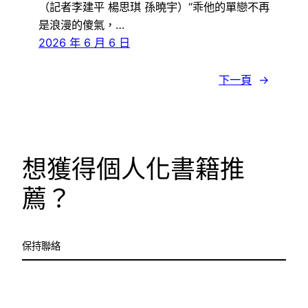
（記者李建平 楊思琪 孫曉宇）“乖他的單戀不再
是浪漫的傻氣，…
2026 年 6 月 6 日
下一頁
→
想獲得個人化書籍推
薦？
保持聯絡