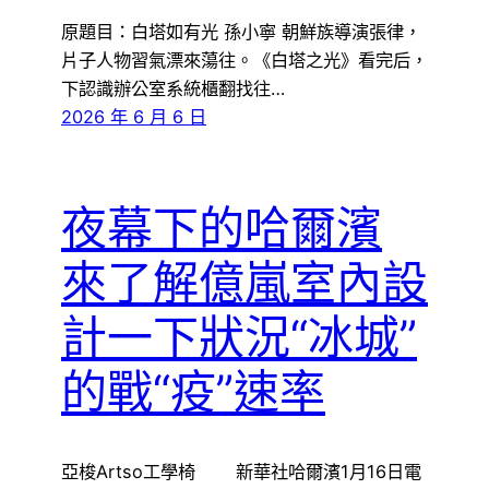
原題目：白塔如有光 孫小寧 朝鮮族導演張律，
片子人物習氣漂來蕩往。《白塔之光》看完后，
下認識辦公室系統櫃翻找往…
2026 年 6 月 6 日
夜幕下的哈爾濱
來了解億嵐室內設
計一下狀況“冰城”
的戰“疫”速率
亞梭Artso工學椅 新華社哈爾濱1月16日電